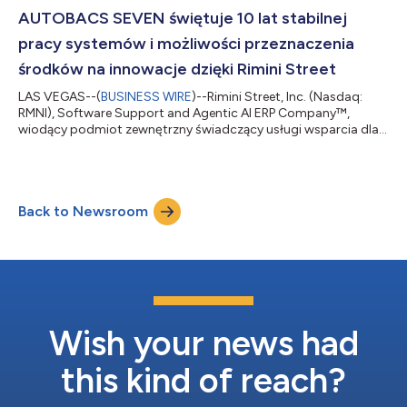
zgodności z przepisami (GRC). Nowa usługa zarządzana jest
AUTOBACS SEVEN świętuje 10 lat stabilnej
dostępna 24 godziny na dobę, 7 dn...
pracy systemów i możliwości przeznaczenia
środków na innowacje dzięki Rimini Street
LAS VEGAS--(
BUSINESS WIRE
)--Rimini Street, Inc. (Nasdaq:
RMNI), Software Support and Agentic AI ERP Company™,
wiodący podmiot zewnętrzny świadczący usługi wsparcia dla
oprogramowania Oracle, SAP i VMware, poinformował dzisiaj,
że firma AUTOBACS SEVEN Co., Ltd. świętuje 10 lat współpracy
z Rimini Street jako dziesięciolecia stabilnej pracy zasadniczych
systemów i możliwości przeznaczenia środków na innowacje.
Back to Newsroom
Od czasu przejścia na Rimini Support™ w zakresie SAP ECC 6 w
2016 r. firma AUTOBACS SEV...
Wish your news had
this kind of reach?