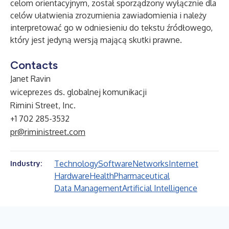
celom orientacyjnym, został sporządzony wyłącznie dla
celów ułatwienia zrozumienia zawiadomienia i należy
interpretować go w odniesieniu do tekstu źródłowego,
który jest jedyną wersją mającą skutki prawne.
Contacts
Janet Ravin
wiceprezes ds. globalnej komunikacji
Rimini Street, Inc.
+1 702 285-3532
pr@riministreet.com
Technology
Software
Networks
Internet
Industry:
Hardware
Health
Pharmaceutical
Data Management
Artificial Intelligence