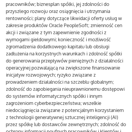
pracowników; biznesplan spółki, jej zdolności do
przyszłego rozwoju oraz osiągnięcia i utrzymania
rentowności; plany dotyczące likwidacji oferty usług w
zakresie produktów Oracle PeopleSoft; zmienność cen
akcji i związane z tym zapewnienie zgodności z
wymogami giełdowymi; konieczność i możliwość
zgromadzenia dodatkowego kapitału lub obsługi
zadłużenia na korzystnych warunkach i zdolność spółki
do generowania przepływów pieniężnych z działalności
operacyjnej pozwalającą na zwiększone finansowanie
inicjatyw rozwojowych; ryzyko związane z
prowadzeniem działalności na szczeblu globalnym;
zdolność do zapobiegania nieuprawnionemu dostępowi
do systemów informatycznych spółki i innym
zagrożeniom cyberbezpieczeństwa; wszelkie
niedociągnięcia związane z potencjalnym korzystaniem
z technologii generatywnej sztucznej inteligencji (AI)
przez spółkę lub dostawców zewnętrznych; zdolność do
ochrony informacji poufnych pracowników i klientów i