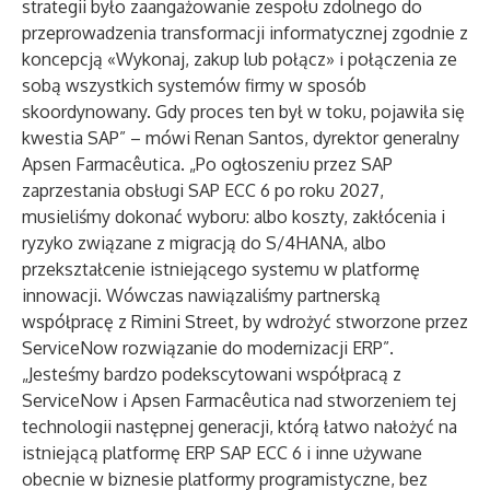
strategii było zaangażowanie zespołu zdolnego do
przeprowadzenia transformacji informatycznej zgodnie z
koncepcją «Wykonaj, zakup lub połącz» i połączenia ze
sobą wszystkich systemów firmy w sposób
skoordynowany. Gdy proces ten był w toku, pojawiła się
kwestia SAP” – mówi Renan Santos, dyrektor generalny
Apsen Farmacêutica. „Po ogłoszeniu przez SAP
zaprzestania obsługi SAP ECC 6 po roku 2027,
musieliśmy dokonać wyboru: albo koszty, zakłócenia i
ryzyko związane z migracją do S/4HANA, albo
przekształcenie istniejącego systemu w platformę
innowacji. Wówczas nawiązaliśmy partnerską
współpracę z Rimini Street, by wdrożyć stworzone przez
ServiceNow rozwiązanie do modernizacji ERP”.
„Jesteśmy bardzo podekscytowani współpracą z
ServiceNow i Apsen Farmacêutica nad stworzeniem tej
technologii następnej generacji, którą łatwo nałożyć na
istniejącą platformę ERP SAP ECC 6 i inne używane
obecnie w biznesie platformy programistyczne, bez