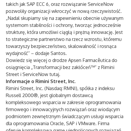
takich jak SAP ECC 6, oraz rozwiązanie ServiceNow
pozwoliły organizacji wkroczyć w nową rzeczywistość.
„Nadal skupiamy się na zapewnieniu obecnie używanym
systemom stabilności i ochrony, tworząc jednocześnie
strukturę, która umożliwi ciągłą i prężną innowację. Jest
to strategiczne partnerstwo na rzecz wzrostu, któremu
towarzyszy bezpieczeństwo, skalowalność i rosnąca
wydajność” – dodaje Santos.
Dowiedz się więcej o drodze Apsen Farmacêutica do
osiągnięcia „Transformacji bez zakłóceń™” z Rimini
Street i ServiceNow
tutaj
.
Informacje o Rimini Street, Inc.
Rimini Street, Inc. (Nasdaq: RMNI), spółka z indeksu
Russell 2000®, jest globalnym dostawcą
kompleksowego wsparcia w zakresie oprogramowania
firmowego i innowacyjnych rozwiązań oraz wiodącym
podmiotem zewnętrznym świadczącym usługi wsparcia
dla oprogramowania Oracle, SAP i VMware. Firma
oferuje kompleksową gamę ujednoliconych rozwiązań