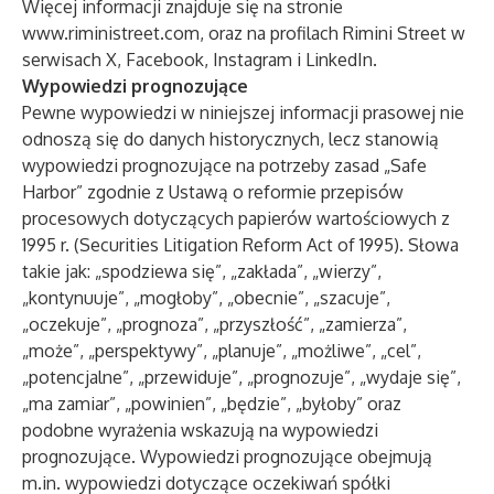
Więcej informacji znajduje się na stronie
www.riministreet.com
, oraz na profilach Rimini Street w
serwisach
X
,
Facebook
,
Instagram
i
LinkedIn
.
Wypowiedzi prognozujące
Pewne wypowiedzi w niniejszej informacji prasowej nie
odnoszą się do danych historycznych, lecz stanowią
wypowiedzi prognozujące na potrzeby zasad „Safe
Harbor” zgodnie z Ustawą o reformie przepisów
procesowych dotyczących papierów wartościowych z
1995 r. (Securities Litigation Reform Act of 1995). Słowa
takie jak: „spodziewa się”, „zakłada”, „wierzy”,
„kontynuuje”, „mogłoby”, „obecnie”, „szacuje”,
„oczekuje”, „prognoza”, „przyszłość”, „zamierza”,
„może”, „perspektywy”, „planuje”, „możliwe”, „cel”,
„potencjalne”, „przewiduje”, „prognozuje”, „wydaje się”,
„ma zamiar”, „powinien”, „będzie”, „byłoby” oraz
podobne wyrażenia wskazują na wypowiedzi
prognozujące. Wypowiedzi prognozujące obejmują
m.in. wypowiedzi dotyczące oczekiwań spółki