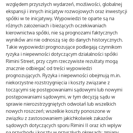
względem przyszłych wydarzeń, możliwości, globalnej
ekspansji i innych inicjatyw rozwojowych oraz inwestycji
spółki w te inicjatywy. Wypowiedzi te oparte są na
różnych założeniach i bieżących oczekiwaniach
kierownictwa spółki, nie są prognozami faktycznych
wyników ani nie odnoszą się do danych historycznych.
Takie wypowiedzi prognozujące podlegają czynnikom
ryzyka i niepewności dotyczącym działalności spółki
Rimini Street, przy czym rzeczywiste rezultaty mogą
znacznie odbiegać od treści wypowiedzi
prognozujących. Ryzyka i niepewności obejmują m.in.
niekorzystne rozstrzygnięcia i koszty związane z
toczącymi się postępowaniami sądowymi lub nowymi
postępowaniami sądowymi, w tym decyzją sądu w
sprawie nierozstrzygniętych odwołań lub wszelkich
nowych roszczeń; wszelkie koszty ponoszone w
związku z zastosowaniem jakichkolwiek zakazów
sądowych dotyczących sporu Rimini II oraz ich wpływ
na przychody i koszty w przyszłych okresach; zmiany