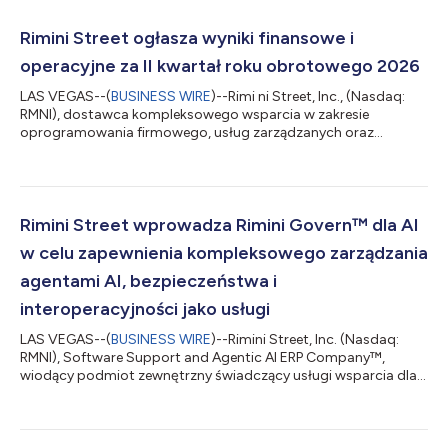
Rimini Street ogłasza wyniki finansowe i
operacyjne za II kwartał roku obrotowego 2026
LAS VEGAS--(
BUSINESS WIRE
)--Rimi ni Street, Inc., (Nasdaq:
RMNI), dostawca kompleksowego wsparcia w zakresie
oprogramowania firmowego, usług zarządzanych oraz
innowacyjnych rozwiązań w zakresie ERP opartych na AI typu
agent o zasięgu globalnym, wiodący podmiot zewnętrzny
świadczący usługi wsparcia dla oprogramowania Oracle, SAP i
VMware, przekazał dzisiaj informację o wynikach za drugi
kwartał roku obrotowego zakończony w dniu 30 czerwca 2026
Rimini Street wprowadza Rimini Govern™ dla AI
r. – Wyniki z drugiego kwartału i cztery kolejne kwa...
w celu zapewnienia kompleksowego zarządzania
agentami AI, bezpieczeństwa i
interoperacyjności jako usługi
LAS VEGAS--(
BUSINESS WIRE
)--Rimini Street, Inc. (Nasdaq:
RMNI), Software Support and Agentic AI ERP Company™,
wiodący podmiot zewnętrzny świadczący usługi wsparcia dla
oprogramowania Oracle, SAP i VMware, przekazał dzisiaj
informację o bezpośredniej dostępności Rimini Govern™ dla AI,
nowej oferty w portfelu Rimini Govern skupiającym rozwiązania
do zarządzania, w tym zarządzania ryzykiem, oraz zapewniania