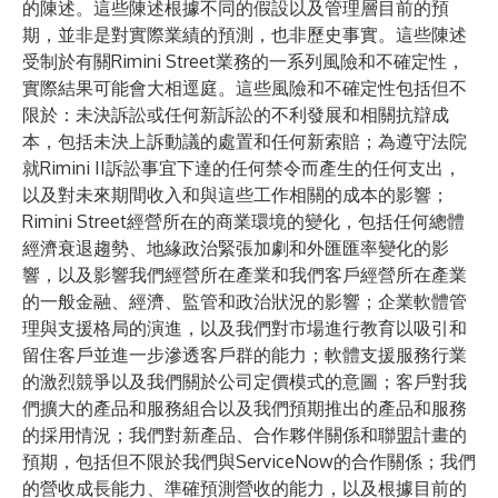
的陳述。這些陳述根據不同的假設以及管理層目前的預
期，並非是對實際業績的預測，也非歷史事實。這些陳述
受制於有關Rimini Street業務的一系列風險和不確定性，
實際結果可能會大相逕庭。這些風險和不確定性包括但不
限於：未決訴訟或任何新訴訟的不利發展和相關抗辯成
本，包括未決上訴動議的處置和任何新索賠；為遵守法院
就Rimini II訴訟事宜下達的任何禁令而產生的任何支出，
以及對未來期間收入和與這些工作相關的成本的影響；
Rimini Street經營所在的商業環境的變化，包括任何總體
經濟衰退趨勢、地緣政治緊張加劇和外匯匯率變化的影
響，以及影響我們經營所在產業和我們客戶經營所在產業
的一般金融、經濟、監管和政治狀況的影響；企業軟體管
理與支援格局的演進，以及我們對市場進行教育以吸引和
留住客戶並進一步滲透客戶群的能力；軟體支援服務行業
的激烈競爭以及我們關於公司定價模式的意圖；客戶對我
們擴大的產品和服務組合以及我們預期推出的產品和服務
的採用情況；我們對新產品、合作夥伴關係和聯盟計畫的
預期，包括但不限於我們與ServiceNow的合作關係；我們
的營收成長能力、準確預測營收的能力，以及根據目前的