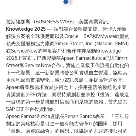
拉斯維加斯--(
BUSINESS WIRE
)--
(美國商業資訊)--
Knowledge 2025 —
端對端企業軟體支援、管理與創新
解決方案的全球供應商以及Oracle、SAP和VMware軟體的
領先支援服務協力廠商
Rimini Street, Inc
. (Nasdaq: RMNI)
在ServiceNow的年度客戶和合作夥伴活動
Knowledge
2025
上宣布，巴西製藥商Apsen Farmacêutica已與Rimini
Street和ServiceNow合作，實施企業級工作流程自動化的
下一代願景。這一新願景將使公司實現自主營運，協助其
更快地因應市場變化，減少資訊孤島，並提高營運效率。
Apsen將業務需求置於技術之上，採用靈活的模組化企業
資源規劃(ERP)方法，實現持續創新並掌控IT投資。達成這
一目標的第一步是擺脫對供應商和系統的依賴，首先從其
SAP ERP平台投資開始。
Apsen Farmacêutica資訊長Renan Santos表示：「三年前
制定的策略核心是引進一個有能力變革IT的團隊，採用
『自製、購買或融合』的構想，以協調的方式連接公司的