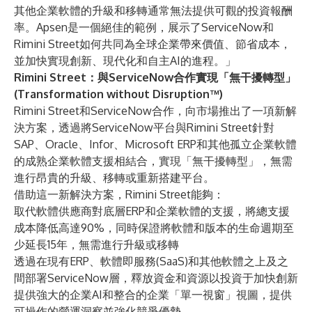
其他企業軟體的升級和移轉通常無法提供可觀的投資報酬
率。Apsen是一個絕佳的範例，展示了ServiceNow和
Rimini Street如何共同為全球企業帶來價值、節省成本，
並加快實現創新、現代化和自主AI的進程。」
Rimini Street：與ServiceNow合作實現「無干擾轉型」
(Transformation without Disruption™)
Rimini Street和ServiceNow合作，向市場推出了一項新解
決方案，透過將ServiceNow平台與Rimini Street針對
SAP、Oracle、Infor、Microsoft ERP和其他孤立企業軟體
的成熟企業軟體支援相結合，實現「無干擾轉型」，無需
進行昂貴的升級、移轉或重新搭建平台。
借助這一新解決方案，Rimini Street能夠：
取代軟體供應商對底層ERP和企業軟體的支援，將總支援
成本降低高達90%，同時保證將軟體和版本的生命週期至
少延長15年，無需進行升級或移轉
透過在現有ERP、軟體即服務(SaaS)和其他軟體之上及之
間部署ServiceNow層，釋放資金和資源以投資于加快創新
提供強大的企業AI和整合的企業「單一視窗」視圖，提供
可操作的營運洞察並強化競爭優勢