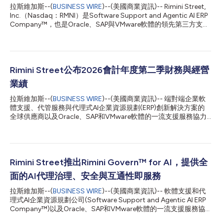
拉斯維加斯--(
BUSINESS WIRE
)--(美國商業資訊)-- Rimini Street,
Inc.（Nasdaq：RMNI）是Software Support and Agentic AI ERP
Company™，也是Oracle、SAP與VMware軟體的領先第三方支援
提供商。該公司今日宣布，阿曼最大的私營企業集團之一Khimji
Ramdas Group已選擇Rimini Support™ for SAP。此舉協助該組
織降低成本、將節省下來的費用重新投資於AI創新，並在零停機時
間的情況下維護其高度客製化的SAP ECC 6環境。 Khimji Ramdas
Group技術長Prashant Kumar表示：「繼續使用SAP ECC對我們
Rimini Street公布2026會計年度第二季財務與經營
而言是一項戰略決策。我們諮詢了一家產業分析機構，詢問有何方
業績
案可以在不依賴原廠支援的情況下維持ECC系統運行，他們建議我
們聯繫Rimini Street尋求第三方支援。自從轉用以來，我們意識到
拉斯維加斯--(
BUSINESS WIRE
)--(美國商業資訊)-- 端對端企業軟
我們幾年前就應該採取這一步了。」 保留彈性並避免不必要的遷
體支援、代管服務與代理式AI企業資源規劃(ERP)創新解決方案的
移 Khimji Ramdas Group擁有超過150年的歷史，業務版圖橫跨消
全球供應商以及Oracle、SAP和VMware軟體的一流支援服務協力
費品、零售、...
廠商Rimini Street, Inc.(Nasdaq: RMNI)今日公布了截至2026年6月
30日的第二會計季度業績。 Rimini Street總裁兼執行長Seth Ravin
表示：「第二季的業績以及連續四個季度成長指標的改善，顯示我
們的核心產品Rimini Support™需求強勁，我們更廣泛的企業軟體
服務組合的採用率不斷提升，銷售執行力也在持續強化。真正的創
Rimini Street推出Rimini Govern™ for AI，提供全
新不在於安裝軟體供應商的下一個『.ai』版本，而在於降低總營運
面的AI代理治理、安全與互通性即服務
成本、提高獲利能力和強化競爭優勢。我們透過避免不必要的ERP
軟體升級和移轉所帶來的成本與風險，協助組織達成這些目標。相
拉斯維加斯--(
BUSINESS WIRE
)--(美國商業資訊)-- 軟體支援和代
反，我們在現有ERP軟體之上具有成本效益地部署Rimini Street創
理式AI企業資源規劃公司(Software Support and Agentic AI ERP
新的代理式AI ERP解決方案，從而在現有IT預算範圍內，實現更
Company™)以及Oracle、SAP和VMware軟體的一流支援服務協
快、更好、更低成本、更敏捷的ERP流程執行。」 Rimini Street財
力廠商Rimini Street, Inc. (Nasdaq: RMNI)今日宣布，該公司Rimini