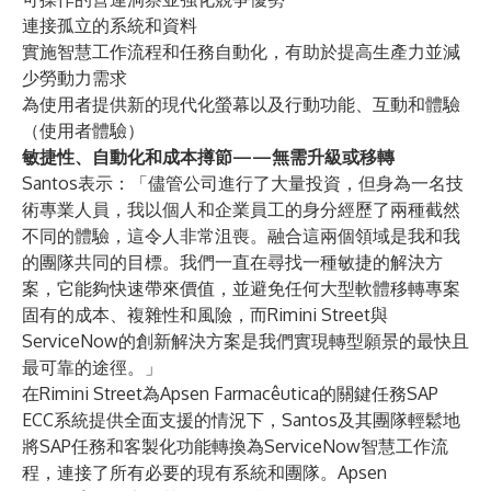
連接孤立的系統和資料
實施智慧工作流程和任務自動化，有助於提高生產力並減
少勞動力需求
為使用者提供新的現代化螢幕以及行動功能、互動和體驗
（使用者體驗）
敏捷性、自動化和成本撙節——無需升級或移轉
Santos表示：「儘管公司進行了大量投資，但身為一名技
術專業人員，我以個人和企業員工的身分經歷了兩種截然
不同的體驗，這令人非常沮喪。融合這兩個領域是我和我
的團隊共同的目標。我們一直在尋找一種敏捷的解決方
案，它能夠快速帶來價值，並避免任何大型軟體移轉專案
固有的成本、複雜性和風險，而Rimini Street與
ServiceNow的創新解決方案是我們實現轉型願景的最快且
最可靠的途徑。」
在Rimini Street為Apsen Farmacêutica的關鍵任務SAP
ECC系統提供全面支援的情況下，Santos及其團隊輕鬆地
將SAP任務和客製化功能轉換為ServiceNow智慧工作流
程，連接了所有必要的現有系統和團隊。Apsen