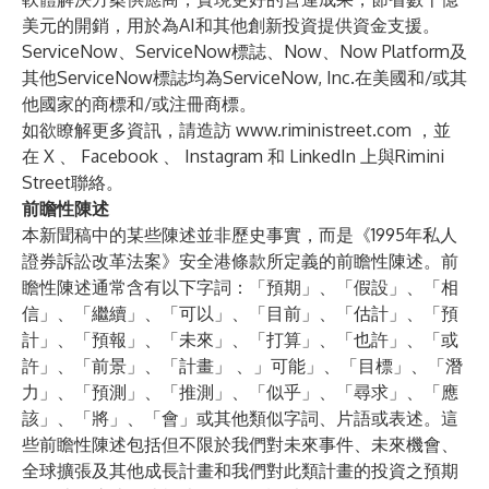
美元的開銷，用於為AI和其他創新投資提供資金支援。
ServiceNow、ServiceNow標誌、Now、Now Platform及
其他ServiceNow標誌均為ServiceNow, Inc.在美國和/或其
他國家的商標和/或注冊商標。
如欲瞭解更多資訊，請造訪
www.riministreet.com
，並
在
X
、
Facebook
、
Instagram
和
LinkedIn
上與Rimini
Street聯絡。
前瞻性陳述
本新聞稿中的某些陳述並非歷史事實，而是《1995年私人
證券訴訟改革法案》安全港條款所定義的前瞻性陳述。前
瞻性陳述通常含有以下字詞：「預期」、「假設」、「相
信」、「繼續」、「可以」、「目前」、「估計」、「預
計」、「預報」、「未來」、「打算」、「也許」、「或
許」、「前景」、「計畫」 、」可能」、「目標」、「潛
力」、「預測」、「推測」、「似乎」、「尋求」、「應
該」、「將」、「會」或其他類似字詞、片語或表述。這
些前瞻性陳述包括但不限於我們對未來事件、未來機會、
全球擴張及其他成長計畫和我們對此類計畫的投資之預期