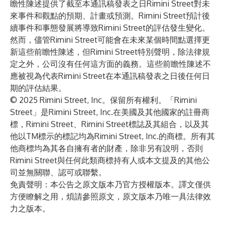
瞻性陳述提供了截至本通訊稿發表之日Rimini Street對未
來事件和觀點的預期、計畫或預測。Rimini Street預計後
續事件和事態發展將導致Rimini Street的評估發生變化。
然而，儘管Rimini Street可能會在未來某個時間點選擇更
新這些前瞻性陳述，但Rimini Street特別聲明，除法律規
定之外，公司沒有任何這方面的義務。這些前瞻性陳述不
應被視為代表Rimini Street在本通訊稿發表之日後任何日
期的評估結果。
© 2025 Rimini Street, Inc。保留所有權利。「Rimini
Street」是Rimini Street, Inc.在美國及其他國家的註冊商
標，Rimini Street、Rimini Street標誌及其組合，以及其
他以TM標示的標記均為Rimini Street, Inc.的商標。所有其
他商標均為其各自擁有者的財產，除非另有說明，否則
Rimini Street與任何此類商標持有人或本文提及的其他公
司並無關聯、認可或聯繫。
免責聲明：本公告之原文版本乃官方授權版本。譯文僅供
方便瞭解之用，煩請參照原文，原文版本乃唯一具法律效
力之版本。