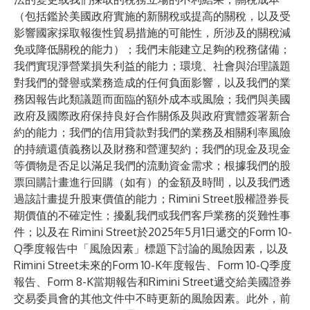
（包括鑑於美國政府實施的新關稅或提高的關稅，以及受
影響國家採取報復性貿易措施的可能性，所涉及的關稅減
免或降低關稅的能力）；我們未能建立足夠的稅務儲備；
我們實現淨營業損失利益的能力；環境、社會與治理議題
對我們的聲譽或業務造成的任何負面影響，以及我們的業
務因報告此類議題而面臨的額外成本或風險；我們與美國
政府及國際政府保持良好合作關係及與政府實體簽署新合
約的能力；我們的信用貸款對我們的業務及相關利率風險
的持續還債義務以及財務和營運契約；我們的現金及現金
等價物是否足以滿足我們的流動資金需求；根據我們的股
票回購計畫進行回購（如有）的金額及時間，以及我們透
過該計畫提升股東價值的能力；Rimini Street股權證券長
期價值的不確定性；擾亂我們或我們客戶業務的災難性事
件；以及在 Rimini Street於2025年5月1日遞交的Form 10-
Q季度報告中「風險因素」標題下討論的風險因素，以及
Rimini Street未來的Form 10-K年度報告、Form 10-Q季度
報告、Form 8-K當期報告和Rimini Street遞交給美國證券
交易委員會的其他文件中不時更新的風險因素。此外，前