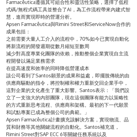
Farmacêutica遵循其可組合性和靈活性策略，選擇了低程
式碼/無程式碼工具並整合了AI，為工作流程帶來內建式智
慧，進而實現即時的營運分析。
Apsen Farmacêutica與Rimini Street和ServiceNow合作的
成果包括：
之前需要大量人工介入的流程中，70%如今已實現自動化
將新流程的開發週期從數月縮短至數周
減少對高度專業化團隊的依賴，推動整個企業實現自主流
程開發以滿足業務需求
在提高速度和效率的同時降低營運成本
該公司看到了Santos願景的成果和益處，即擺脫傳統的由
供應商驅動的指令，將控制權和權力重新交回企業手中，
這對企業的文化產生了重大影響。Santos表示：「我們設
立了一支強大的內部團隊，現在這個團隊有能力以策略性
的方式重新思考流程、供應商和架構。最初的下一代願景
和試點專案已成為整個公司的典範。」
Apsen Farmacêutica計畫擴充該解決方案，實現物流、品
質和財務等其他關鍵流程的自動化。Santos補充道，
Rimini Street對SAP ECC 6等關鍵任務系統以及