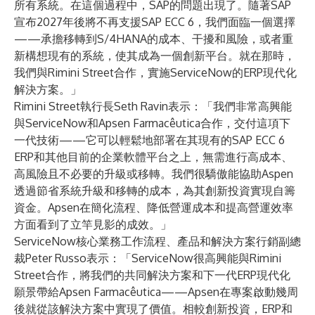
所有系統。在這個過程中，SAP的問題出現了。隨著SAP
宣布2027年後將不再支援SAP ECC 6，我們面臨一個選擇
——承擔移轉到S/4HANA的成本、干擾和風險，或者重
新構想現有的系統，使其成為一個創新平台。就在那時，
我們與Rimini Street合作，實施ServiceNow的ERP現代化
解決方案。」
Rimini Street執行長Seth Ravin表示：「我們非常高興能
與ServiceNow和Apsen Farmacêutica合作，交付這項下
一代技術——它可以輕鬆地部署在其現有的SAP ECC 6
ERP和其他目前的企業軟體平台之上，無需進行高成本、
高風險且不必要的升級或移轉。我們很驕傲能協助Aspen
透過節省系統升級和移轉的成本，為其創新投資實現自籌
資金。Apsen在簡化流程、降低營運成本和提高營運效率
方面看到了立竿見影的成效。」
ServiceNow核心業務工作流程、產品和解決方案行銷副總
裁Peter Russo表示：「ServiceNow很高興能與Rimini
Street合作，將我們的共同解決方案和下一代ERP現代化
願景帶給Apsen Farmacêutica——Apsen在專案啟動幾周
後就從該解決方案中實現了價值。相較創新投資，ERP和