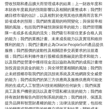
營收預期和產品擴大而管理成本的結果；上一財政年度和
本財政年度裁員的預期影響以及相關的重整成本；我們對
總目標市場的估計，以及相對於使用其他供應商而言客戶
節省成本的預期；我們銷售週期的時間變化；與保留率相
關的風險，包括我們準確預測保留率的能力；我們管理團
隊一名或多名成員的流失；我們吸引和留住更多合格人員
的能力；我們的業務計畫、未來成長能力以及實現和維持
獲利的能力；我們計畫終止為Oracle PeopleSoft產品提供
服務；我們股價的波動性及相關證券交易要求的法規遵
循；我們以有利條件進行股權或債務融資的需求和能力，
以及我們從營運中獲得現金流以協助為我們的成長計畫增
加投資提供資金的能力；與全球營運相關的風險；我們防
止未經授權存取我們的資訊技術系統及其他網路安全威脅
的能力；我們或我們的第三方供應商及服務供應商可能使
用的生成式人工智慧(AI)技術相關的任何缺失；我們保護
員工及客戶機密資訊以及遵守隱私權法規的能力；我們維
持有效財務報告內部控制系統的能力；我們維持、保護及
提升品牌和智慧財產權的能力；法律法規的變更，包括稅
法的變更或我們採取的稅務立場的不利結果；關稅成本