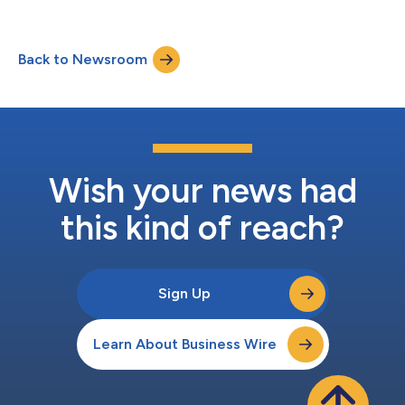
務長Michael...
Govern治理、風險與法規遵循(GRC)解決方案組合中的最新產品
——Rimini Govern™ for AI於即日起正式推出。 這項全新的代管
服務由專家級AI工程師透過Rimini Street的全球指揮中心(Global
Back to Newsroom
Command Centers)提供全天候支援，旨在協助企業： 加快AI代
理的部署 降低AI代理的營運風險 提高對AI代理活動的可視性 提供
AI代理活動稽核能力 控制AI代理的營運成本 衡量AI代理投資帶來的
業務價值 充滿信心地擴大AI代理的採用規模 Rimini Govern for AI為
AI代理提供了一個集中式的營運控制平面，透過以下方式協助企業
進行整體管理： 監控全企業範圍的代理活動、工作流程、安全事...
Wish your news had
this kind of reach?
Sign Up
Learn About Business Wire