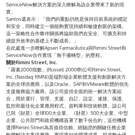
ServiceNow解決方案的深入瞭解為該企業帶來了新的現
實。
Santos還表示：「我們的重點仍然是保持目前系統的穩定
和安全，同時建立一個能夠實現持續和敏捷創新的架構。
這一策略性合作夥伴關係將協助我們在安全、可擴充和持
續提升效率的基礎上不斷成長。」
在
此處
進一步瞭解Apsen Farmacêutica與Rimini Street和
ServiceNow合作實現「無干擾轉型」的歷程。
關於Rimini Street, Inc.
「羅素2000指數」(Russell 2000®)公司Rimini Street,
Inc. (Nasdaq: RMNI)是端對端企業軟體支援和創新解決方
案的全球供應商，以及Oracle、SAP和VMware軟體的領先
支援服務協力廠商。該公司提供全面的統一解決方案組
合，用於運行、管理、支援、自訂、設定、連接、保護、
監控和最佳化企業應用程式、資料庫和技術軟體。該公司
已與《財星》全球100大企業、《財星》500大企業、中型
企業、公共部門和政府機構簽署了數千份合約，這些機構
選擇Rimini Street為其值得信賴、經驗證的關鍵任務企業
軟體解決方案供應商，實現更好的營運成果，節省數十億