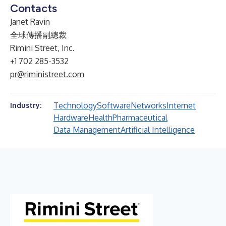
Contacts
Janet Ravin
全球傳播副總裁
Rimini Street, Inc.
+1 702 285-3532
pr@riministreet.com
Technology
Software
Networks
Internet
Industry:
Hardware
Health
Pharmaceutical
Data Management
Artificial Intelligence