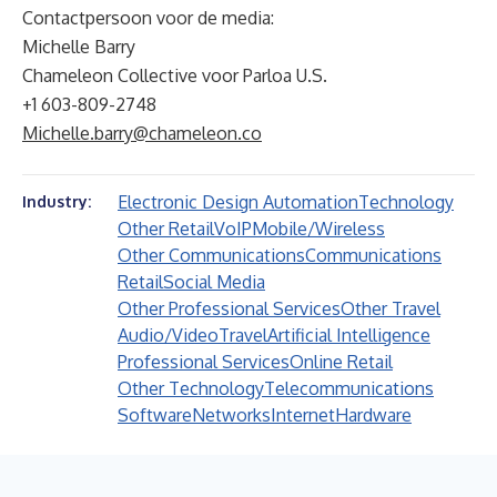
Contactpersoon voor de media:
Michelle Barry
Chameleon Collective voor Parloa U.S.
+1 603-809-2748
Michelle.barry@chameleon.co
Electronic Design Automation
Technology
Industry:
Other Retail
VoIP
Mobile/Wireless
Other Communications
Communications
Retail
Social Media
Other Professional Services
Other Travel
Audio/Video
Travel
Artificial Intelligence
Professional Services
Online Retail
Other Technology
Telecommunications
Software
Networks
Internet
Hardware