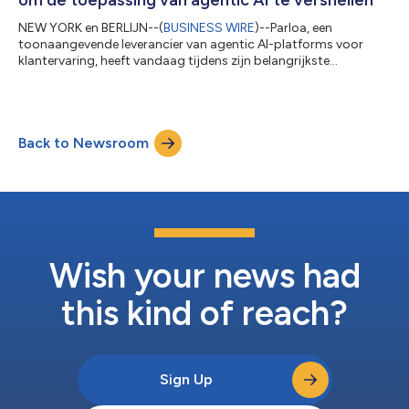
NEW YORK en BERLIJN--(
BUSINESS WIRE
)--Parloa, een
toonaangevende leverancier van agentic AI-platforms voor
klantervaring, heeft vandaag tijdens zijn belangrijkste
partnerevenement, WAVE Soundcheck, meegedeeld dat het zijn
Parloa Partner-programma heeft gelanceerd. Dit unieke
programma biedt een gestructureerd kader voor
dienstverleners, business process outsourcing (BPO) en
Back to Newsroom
technologiepartners om samen met Parloa AI-oplossingen van
enterprise-kwaliteit te leveren voor klantbetrokkenheid. Het in...
Wish your news had
this kind of reach?
Sign Up