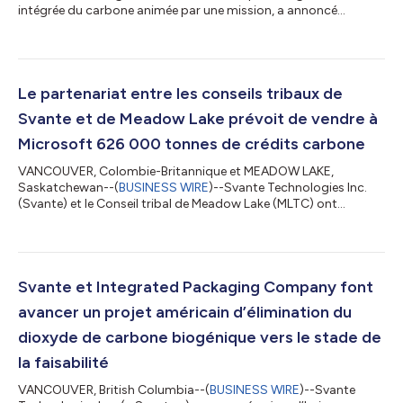
intégrée du carbone animée par une mission, a annoncé
aujourd’hui que sa technologie de filtres à sorbant solide nano-
ingénierés figurait dans la liste World Changing Ideas 2026 de
Fast Company, l’une des distinctions les plus sélectives au
monde récompensant les innovations qui s’attaquent aux défis
climatiques et de développement durable. Cette distinction
Le partenariat entre les conseils tribaux de
récompense la plateforme de fil...
Svante et de Meadow Lake prévoit de vendre à
Microsoft 626 000 tonnes de crédits carbone
VANCOUVER, Colombie-Britannique et MEADOW LAKE,
Saskatchewan--(
BUSINESS WIRE
)--Svante Technologies Inc.
(Svante) et le Conseil tribal de Meadow Lake (MLTC) ont
annoncé aujourd'hui que North Star Carbon Solutions LP a
conclu un accord d'achat avec Microsoft pour la livraison de
626 000 tonnes de crédits d'élimination durable et de
stockage du dioxyde de carbone (CSC) sur une période de 15
ans. Ces crédits proviennent du projet de bioénergie avec
Svante et Integrated Packaging Company font
capture et stockage du carbone (BECCS) North Star,...
avancer un projet américain d’élimination du
dioxyde de carbone biogénique vers le stade de
la faisabilité
VANCOUVER, British Columbia--(
BUSINESS WIRE
)--Svante