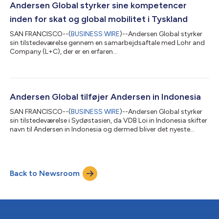
ejendom og byggeri, tvistbilæggelse, ansættelsesret,
Andersen Global styrker sine kompetencer
compliance, bank og finans, ko...
inden for skat og global mobilitet i Tyskland
SAN FRANCISCO--(
BUSINESS WIRE
)--Andersen Global styrker
sin tilstedeværelse gennem en samarbejdsaftale med Lohr and
Company (L+C), der er en erfaren
skatterådgivningsvirksomhed, der leverer praktiske og fleksible
løsninger inden for skattecompliance, internationale
skatteforhold, global mobilitet og transfer pricing. L+C har
hovedkontor i Tyskland og er også til stede i Østrig og rådgiver
store multinationale selskaber, familieejede virksomheder,
Andersen Global tilføjer Andersen in Indonesia
familievirksomheder, fonde og formuende privatpe...
SAN FRANCISCO--(
BUSINESS WIRE
)--Andersen Global styrker
sin tilstedeværelse i Sydøstasien, da VDB Loi in Indonesia skifter
navn til Andersen in Indonesia og dermed bliver det nyeste
medlemsfirma, der tilslutter sig organisationen. Andersen in
Indonesia yder skattemæssig og juridisk rådgivning til
multinationale selskaber og udenlandske investorer, der er
aktive på det indonesiske marked. Firmaet kombinerer årtiers
Back to Newsroom
markedserfaring med en praktisk tilgang, der fokuserer på at
levere præcis og ind...