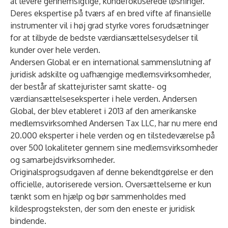
at levere gennemsigtige, kundefokuserede løsninger.
Deres ekspertise på tværs af en bred vifte af finansielle
instrumenter vil i høj grad styrke vores forudsætninger
for at tilbyde de bedste værdiansættelsesydelser til
kunder over hele verden.
Andersen Global
er en international sammenslutning af
juridisk adskilte og uafhængige medlemsvirksomheder,
der består af skattejurister samt skatte- og
værdiansættelseseksperter i hele verden. Andersen
Global, der blev etableret i 2013 af den amerikanske
medlemsvirksomhed Andersen Tax LLC, har nu mere end
20.000 eksperter i hele verden og en tilstedeværelse på
over 500 lokaliteter gennem sine medlemsvirksomheder
og samarbejdsvirksomheder.
Originalsprogsudgaven af denne bekendtgørelse er den
officielle, autoriserede version. Oversættelserne er kun
tænkt som en hjælp og bør sammenholdes med
kildesprogsteksten, der som den eneste er juridisk
bindende.