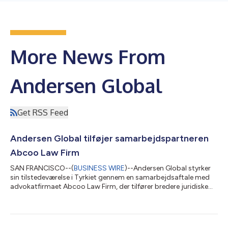
More News From
Andersen Global
Get RSS Feed
Andersen Global tilføjer samarbejdspartneren
Abcoo Law Firm
SAN FRANCISCO--(
BUSINESS WIRE
)--Andersen Global styrker
sin tilstedeværelse i Tyrkiet gennem en samarbejdsaftale med
advokatfirmaet Abcoo Law Firm, der tilfører bredere juridiske
kompetencer til organisationens eksisterende platform i landet.
Abcoo blev grundlagt i 2014 og rådgiver lokale og
internationale klienter inden for en bred vifte af juridiske
tjenester med erfaring inden for selskabsret og M&A, fast