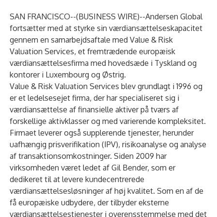
SAN FRANCISCO--(
BUSINESS WIRE
)--
Andersen Global
fortsætter med at styrke sin værdiansættelseskapacitet
gennem en samarbejdsaftale med Value & Risk
Valuation Services, et fremtrædende europæisk
værdiansættelsesfirma med hovedsæde i Tyskland og
kontorer i Luxembourg og Østrig.
Value & Risk Valuation Services
blev grundlagt i 1996 og
er et ledelsesejet firma, der har specialiseret sig i
værdiansættelse af finansielle aktiver på tværs af
forskellige aktivklasser og med varierende kompleksitet.
Firmaet leverer også supplerende tjenester, herunder
uafhængig prisverifikation (IPV), risikoanalyse og analyse
af transaktionsomkostninger. Siden 2009 har
virksomheden været ledet af Gil Bender, som er
dedikeret til at levere kundecentrerede
værdiansættelsesløsninger af høj kvalitet. Som en af de
få europæiske udbydere, der tilbyder eksterne
værdiansættelsestjenester i overensstemmelse med det