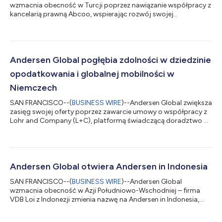
wzmacnia obecność w Turcji poprzez nawiązanie współpracy z
kancelarią prawną Abcoo, wspierając rozwój swojej
dotychczasowej platformy w kraju dzięki wzbogaceniu jej o
usługi prawne. Założona w 2014 r. kancelaria Abcoo udziela
doradztwa na rzecz klientów lokalnych i międzynarodowych,
świadcząc im wiele różnych usług prawnych z wykorzystaniem
zgromadzonej wiedzy fachowej w dziedzinie kwestii
Andersen Global pogłębia zdolności w dziedzinie
korporacyjnych oraz fuzji i przejęć, majątku nieruchomego...
opodatkowania i globalnej mobilności w
Niemczech
SAN FRANCISCO--(
BUSINESS WIRE
)--Andersen Global zwiększa
zasięg swojej oferty poprzez zawarcie umowy o współpracy z
Lohr and Company (L+C), platformą świadczącą doradztwo w
kwestiach podatkowych kierowaną przez doświadczony
personel, oferującą praktyczne, elastyczne rozwiązania w
zakresie zgodności z przepisami podatkowymi,
opodatkowania na szczeblu transgranicznym, globalnej
mobilności i cen transferowych. Firma L+C z siedzibą w
Andersen Global otwiera Andersen in Indonesia
Niemczech oraz oddziałem w Austrii doradza dużym
SAN FRANCISCO--(
BUSINESS WIRE
)--Andersen Global
przedsiębiorstwo...
wzmacnia obecność w Azji Południowo-Wschodniej – firma
VDB Loi z Indonezji zmienia nazwę na Andersen in Indonesia,
zostając najnowszą firmą członkowską organizacji. Andersen in
Indonesia świadczy usługi podatkowe oraz usługi doradztwa