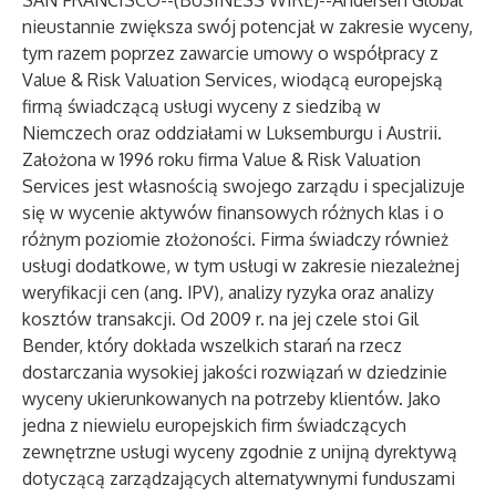
SAN FRANCISCO--(
BUSINESS WIRE
)--
Andersen Global
nieustannie zwiększa swój potencjał w zakresie wyceny,
tym razem poprzez zawarcie umowy o współpracy z
Value & Risk Valuation Services, wiodącą europejską
firmą świadczącą usługi wyceny z siedzibą w
Niemczech oraz oddziałami w Luksemburgu i Austrii.
Założona w 1996 roku firma
Value & Risk Valuation
Services
jest własnością swojego zarządu i specjalizuje
się w wycenie aktywów finansowych różnych klas i o
różnym poziomie złożoności. Firma świadczy również
usługi dodatkowe, w tym usługi w zakresie niezależnej
weryfikacji cen (ang. IPV), analizy ryzyka oraz analizy
kosztów transakcji. Od 2009 r. na jej czele stoi Gil
Bender, który dokłada wszelkich starań na rzecz
dostarczania wysokiej jakości rozwiązań w dziedzinie
wyceny ukierunkowanych na potrzeby klientów. Jako
jedna z niewielu europejskich firm świadczących
zewnętrzne usługi wyceny zgodnie z unijną dyrektywą
dotyczącą zarządzających alternatywnymi funduszami