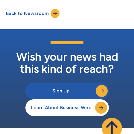
prawnego na rzecz przedsiębiorstw międzynarodowych i
inwestorów zagranicznych prowadzących działalność na
Back to Newsroom
indonezyjskim rynku. Firma łączy kilkudziesięcioletnie
doświadczenie na rynku z praktycznym podejściem ukierun...
Wish your news had
this kind of reach?
Sign Up
Learn About Business Wire