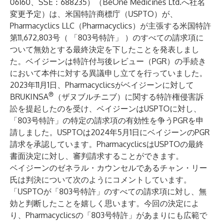
06160、SSE：688235）（BeOne Medicines Ltd.へ社名
変更予定）は、米国特許商標庁（USPTO）が、
Pharmacyclics LLC（Pharmacyclics）が主張する米国特許
第11,672,803号（ 「803号特許」 ）のすべての請求項に
ついて無効とする最終決定を下したことを発表しまし
た。ベイジーンは特許付与後レビュー（PGR）の手続き
において本件に対する異議申し立てを行っていました。
2023年11月1日、Pharmacyclicsがベイジーンに対して
®
BRUKINSA
（ザヌブルチニブ）に関する特許権侵害訴
訟を提起したのを受け、ベイジーンはUSPTOに対し、
「803号特許」の特定の請求項の有効性を争うPGRを申
請しました。USPTOは2024年5月1日にベイジーンのPGR
請求を承認しています。PharmacyclicsはUSPTOの最終
書面決定に対し、審判請求することができます。
ベイジーンのゼネラル・カウンセルであるチャン・リー
氏は判決について次のようにコメントしています。
「USPTOが「803号特許」のすべての請求項に対し、無
効と判断したことを嬉しく思います。今回の決定によ
り、Pharmacyclicsの「803号特許」があまりにも広範で