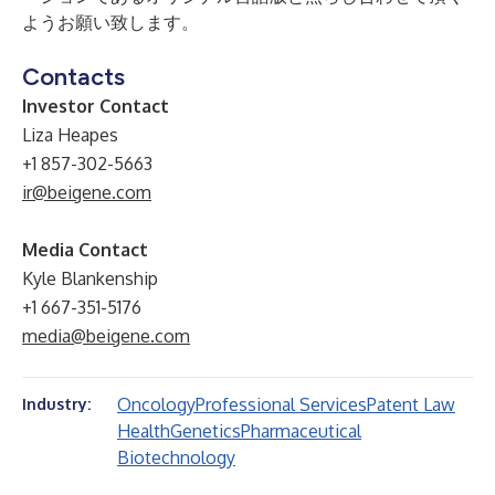
ようお願い致します。
Contacts
Investor Contact
Liza Heapes
+1 857-302-5663
ir@beigene.com
Media Contact
Kyle Blankenship
+1 667-351-5176
media@beigene.com
Oncology
Professional Services
Patent Law
Industry:
Health
Genetics
Pharmaceutical
Biotechnology