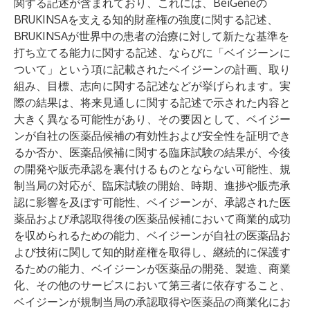
関する記述が含まれており、これには、BeiGeneの
BRUKINSAを支える知的財産権の強度に関する記述、
BRUKINSAが世界中の患者の治療に対して新たな基準を
打ち立てる能力に関する記述、ならびに「ベイジーンに
ついて」という項に記載されたベイジーンの計画、取り
組み、目標、志向に関する記述などが挙げられます。実
際の結果は、将来見通しに関する記述で示された内容と
大きく異なる可能性があり、その要因として、ベイジー
ンが自社の医薬品候補の有効性および安全性を証明でき
るか否か、医薬品候補に関する臨床試験の結果が、今後
の開発や販売承認を裏付けるものとならない可能性、規
制当局の対応が、臨床試験の開始、時期、進捗や販売承
認に影響を及ぼす可能性、ベイジーンが、承認された医
薬品および承認取得後の医薬品候補において商業的成功
を収められるための能力、ベイジーンが自社の医薬品お
よび技術に関して知的財産権を取得し、継続的に保護す
るための能力、ベイジーンが医薬品の開発、製造、商業
化、その他のサービスにおいて第三者に依存すること、
ベイジーンが規制当局の承認取得や医薬品の商業化にお