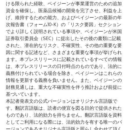
ける限られた経験、ベイジーンが事業運営のための追加
資金を確保し、医薬品候補の開発を完了させ、利益を上
げ、維持するための能力、およびベイジーンの最新の年
次報告書（フォーム10-K）の「リスク要因」セクション
でより詳しく説明されている事項や、ベイジーンが米国
証券取引委員会（SEC）に提出したその後の書類に記載
された、潜在的なリスク、不確実性、その他の重要な要
因に関する記述など、さまざまな重要な事項が挙げられ
ます。本プレスリリースに記載されているすべての情報
は、本プレスリリースの日付時点のものであり、法的に
義務付けられている場合を除き、ベイジーンはこれらの
情報を更新する義務を負いません。また、ベイジーンの
財務見通しは、重大な不確実性を伴う推計および前提に
基づいています。
本記者発表文の公式バージョンはオリジナル言語版で
す。翻訳言語版は、読者の便宜を図る目的で提供された
ものであり、法的効力を持ちません。翻訳言語版を資料
としてご利用になる際には、法的効力を有する唯一のバ
ージョンであるオリジナル言語版と照らし合わせて頂く