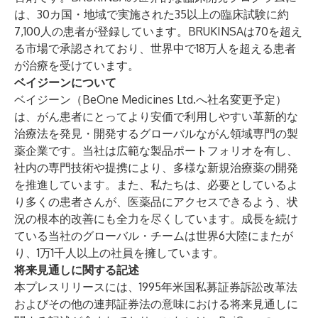
は、30カ国・地域で実施された35以上の臨床試験に約
7,100人の患者が登録しています。BRUKINSAは70を超え
る市場で承認されており、世界中で18万人を超える患者
が治療を受けています。
ベイジーンについて
ベイジーン（BeOne Medicines Ltd.へ社名変更予定）
は、がん患者にとってより安価で利用しやすい革新的な
治療法を発見・開発するグローバルながん領域専門の製
薬企業です。当社は広範な製品ポートフォリオを有し、
社内の専門技術や提携により、多様な新規治療薬の開発
を推進しています。また、私たちは、必要としているよ
り多くの患者さんが、医薬品にアクセスできるよう、状
況の根本的改善にも全力を尽くしています。成長を続け
ている当社のグローバル・チームは世界6大陸にまたが
り、1万1千人以上の社員を擁しています。
将来見通しに関する記述
本プレスリリースには、1995年米国私募証券訴訟改革法
およびその他の連邦証券法の意味における将来見通しに