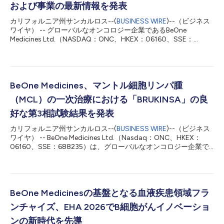
および事業の最新情報を発表
カリフォルニア州サンカルロス--(
BUSINESS WIRE
)--（ビジネス
ワイヤ） -- グローバルなオンコロジー企業であるBeOne
Medicines Ltd.（NASDAQ：ONC、HKEX：06160、SSE：
688235）は、2026年第2四半期の業績ならびに事業の最新情報
を発表しました。 BeOneの共同創業者兼会長兼最高経営責任者
（CEO）であるジョン・V・オイラーは次のように述べていま
す。 「第2四半期の力強い業績は、グローバルなオンコロジー分
野のリーダーとしての当社の持続的な成長を裏付けるものです。
BeOne Medicines、マントル細胞リンパ腫
BRUKINSAをはじめとする当社の基盤となる血液がん領域の事業
（MCL）の一次治療における「BRUKINSA」の良
は、業界屈指の厚みと多様性を誇るパイプラインを推進するなか
で、引き続き勢いを増しています。創薬、臨床開発、製造、商業
好な第3相試験結果を発表
化にまたがる独自の強みを活かし、当社はグローバルな成長の次
カリフォルニア州サンカルロス--(
BUSINESS WIRE
)--（ビジネス
なる段階に向けて準備を整えています。」 (単位：千米ドル、未
ワイヤ） -- BeOne Medicines Ltd.（Nasdaq：ONC、HKEX：
監査) 6月30日に終了した 6月30日に終了した 3か月間
06160、SSE：688235）は、グローバルなオンコロジー企業で
6か月間 2026年 2025年 ...
あり、MANGROVE第3相試験（BGB-3111-306、
NCT04002297）の良好なトップライン結果を発表しました。
同試験は、治療歴のない成人マントル細胞リンパ腫（MCL）患者
を対象に、基盤的なBTK阻害薬BRUKINSA®（ザヌブルチニブ）と
リツキシマブの併用療法を、ベンダムスチンとリツキシマブの併
BeOne Medicinesの基盤となる血液疾患領域フラ
用療法（BR）と比較評価するものです。MANGROVEは、この一
ンチャイズ、EHA 2026でB細胞がんイノベーショ
次治療の場面において、BTK阻害薬ベースの化学療法を伴わない
レジメンを標準的な化学免疫療法と比較評価した初の第3相国際
ンの新時代を先導