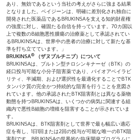
あり、無効であるという当社の考えがさらに強まる結果
となりました。ベイジーンは、明確に差別化され独自に
開発された医薬品であるBRUKINSAを支える知的財産権
の強度に対し、確固たる自信を持っています。70カ国以
上で複数のB細胞悪性腫瘍の治療薬として承認されてい
るBRUKINSAは、世界中の患者の治療に対して新たな基
準を打ち立てています。」
®
BRUKINSA
（ザヌブルチニブ）について
BRUKINSAは、ブルトン型チロシンキナーゼ（BTK）の
経口投与可能な小分子阻害薬であり、バイオアベイラビ
リティ、半減期、および選択性を最適化することでBTK
タンパク質の完全かつ持続的な阻害を行うことを意図さ
れています。他の承認されたBTK阻害剤とは異なる薬物
動態を持つBRUKINSAは、いくつかの病気に関連する組
織内で悪性B細胞の増殖を阻害することが示されていま
す。
BRUKINSAは、BTK阻害剤として世界で最も幅広い適応
症を有し、1日1回または2回の投与が可能な唯一のBTK阻
害剤です。BRUKINSAの世界的な臨床開発プログラムに