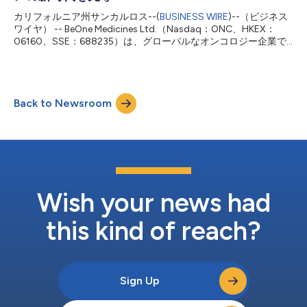
共同無作為化試験です。この重要な第3相試験は、MCLにおける
カリフォルニア州サンカルロス--(
BUSINESS WIRE
)--（ビジネス
BRUKINSAの確立された臨床エビデンスを基盤としています。
ワイヤ） -- BeOne Medicines Ltd.（Nasdaq：ONC、HKEX：
BeOneの血液領域チーフ・メディカル・オフィサー（CMO）で
06160、SSE：688235）は、グローバルなオンコロジー企業で
あるアミット・アガルワル医学博士（M.D., Ph.D.）は、次のよう
あり、ストックホルムで開催される2026年欧州血液学会
に述べています。...
（EHA）総会において、基盤となる血液疾患領域フランチャイズ
の新たなデータを発表しました。ベストインクラスとなる可能性
があるブルトン型チロシンキナーゼ（BTK）分解薬
Back to Newsroom
tacabrutideg（BGB-16673）の最新結果では、前治療歴のある
再発・難治性（R/R）慢性リンパ性白血病／小リンパ球性リンパ
腫（CLL/SLL）患者で持続的な奏効が示され、BTK阻害薬未治療
患者でも初期の抗腫瘍活性が認められました。さらに、
BRUKINSA®（ザヌブルチニブ）と次世代BCL2阻害薬
BEQALZI™（ソンロトクラックス）との全経口併用療法（ZS）
の結果からも、複数のB細胞悪性腫瘍で迅速かつ深く持続的な奏
効が引き続き示されています。 BeOneの血液領域チーフ・メディ
Wish your news had
カル・オフィサー（CMO）であるアミット・アガル...
this kind of reach?
Sign Up