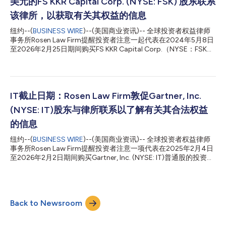
美元的FS KKR Capital Corp. (NYSE: FSK) 股东联系
投资者的指控。 起诉书指称，被告在整个集体诉讼期间未披露重
要信息，导致ChampionX普通股股价被人为压低。2024年2月29
该律所，以获取有关其权益的信息
日，ChampionX收到Schlumberger Limited发来的未经请求的非
纽约--(
BUSINESS WIRE
)--(美国商业资讯)-- 全球投资者权益律师
公开要约，拟以每股36.70美元的价格收购ChampionX的所有流
事务所Rosen Law Firm提醒投资者注意一起代表在2024年5月8日
通股。2024年3月7日，Schlumberger将报价上调至每股3...
至2026年2月25日期间购买FS KKR Capital Corp.（NYSE：FSK）
普通股的投资者提起的集体诉讼。FS KKR Capital自称是一家“私募
信贷公司，亦称为商业发展公司（‘BDC’），专门向企业提供私募
贷款”。 如需了解更多信息，请提交表格，向Phillip Kim律师发送电
子邮件，或致电866-767-3653联系我们。 指控内容：Rosen Law
Firm正在对FS KKR Capital Corp. (NYSE: FSK)涉嫌误导投资者有关
IT截止日期：Rosen Law Firm敦促Gartner, Inc.
其业务运营的指控展开调查。 起诉书指称，在整个集体诉讼期
(NYSE: IT)股东与律所联系以了解有关其合法权益
间，被告作出了虚假和/或误导性陈述，和/或未披露以下事实：(1)
FS KKR Capital夸大了其针对非应计利息公司的投资组合重组措施
的信息
的有效性；(2) FS KKR Capital夸大了其投资组合的估值，和/或夸
纽约--(
BUSINESS WIRE
)--(美国商业资讯)-- 全球投资者权益律师
大了FS KKR Capital投资组合估值流程的有效性； (3) FS KKR
事务所Rosen Law Firm提醒投资者注意一项代表在2025年2月4日
Capita...
至2026年2月2日期间购买Gartner, Inc. (NYSE: IT)普通股的投资者
提起的集体诉讼。Gartner自称为一家“通过指导、工具、会议和直
接咨询为客户提供技术和商业洞察的全球性公司”。 如需了解更多
信息，请提交表格、向Phillip Kim律师发送电子邮件，或致电866-
767-3653联系我们。 指控内容：Rosen Law Firm正在调查对
Back to Newsroom
Gartner, Inc. (NYSE: IT)在其业务运营方面误导投资者的指控。 起
诉书指称，被告作出了虚假和/或误导性陈述及/或未披露与
Gartner实际增长率相关的事实；尤其值得注意的是，该公司并未