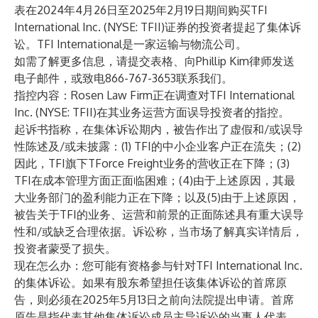
表在2024年4月26日至2025年2月19日期间购买TFI
International Inc. (NYSE: TFII)证券的投资者提起了集体诉
讼。TFI International是一家运输与物流公司。
如需了解更多信息，请提交
表格
、向Phillip Kim律师
发送
电子邮件
，或致电866-767-3653联系我们。
指控内容：Rosen Law Firm正在调查对TFI International
Inc. (NYSE: TFII)在其业务运营方面误导投资者的指控。
起诉书指称，在集体诉讼期内，被告作出了虚假和/或误导
性陈述及/或未披露：(1) TFI的中小企业客户正在流失；(2)
因此，TFI旗下TForce Freight业务的营收正在下降；(3)
TFI在成本管理方面正面临困难；(4)由于上述原因，其最
大业务部门的盈利能力正在下降；以及(5)由于上述原因，
被告关于TFI的业务、运营和前景的正面陈述具有重大误导
性和/或缺乏合理依据。诉讼称，当市场了解真实详情后，
投资者蒙受了损失。
现在怎么办：您可能有资格参与针对TFI International Inc.
的集体诉讼。如果有股东希望担任该集体诉讼的首席原
告，则必须在2025年5月13日之前向法院提出申请。首席
原告是指代表其他集体诉讼成员主导诉讼的当事人代表。