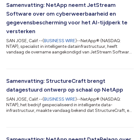
Samenvatting: NetApp neemt JetStream
Software over om cyberweerbaarheid en
gegevensbescherming voor het AI-tijdperk te
versterken
SAN JOSE, Calif.--(
BUSINESS WIRE
)--NetApp® (NASDAQ:
NTAP), specialist in intelligente datainfrastructuur, heeft
vandaag de overname aangekondigd van JetStream Software,
een toonaangevende speler op het gebied van rampherstel en
migratie voor VMware-omgevingen. Ondernemingen blijven
voor veel van hun meest bedrijfskritieke applicaties vertrouwen
op VMware. Bij het overwegen van de overstap naar de cloud
zoeken organisaties vaak naar manieren om workloads te
Samenvatting: StructureCraft brengt
verplaatsen en daarbij kosten, complex...
datagestuurd ontwerp op schaal op NetApp
SAN JOSE, Calif.--(
BUSINESS WIRE
)--NetApp® (NASDAQ:
NTAP), het bedrijf gespecialiseerd in intelligente data-
infrastructuur, maakte vandaag bekend dat StructureCraft, een
met awards bekroond internationaal bouwkundig
ingenieursbureau dat bekend staat om complexe houten
constructies en hybride gebouwen, voortaan NetApp gebruikt
om te moderniseren en een AI-ready data-infrastructuur te
creëren. Dankzij deze nieuwe infrastructuur kunnen de
Samenvatting: NetApp neemt DataPelago over