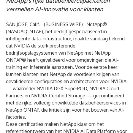
NetApp’s rijke databeheercapaciteiten
versnellen AI-innovatie voor klanten
SAN JOSE, Calif.--(
BUSINESS WIRE
)--
NetApp®
(NASDAQ: NTAP), het bedrijf gespecialiseerd in
intelligente data-infrastructuur, maakte vandaag bekend
dat NVIDIA de sterk presterende
bedrijfsopslagsystemen van NetApp met NetApp
ONTAP® heeft gevalideerd voor omgevingen die AI-
training en inferentie aansturen. Voor de eerste keer
kunnen klanten met NetApp de voordelen krijgen van
gevalideerde configuraties en architecturen voor NVIDIA
— waaronder
NVIDIA DGX SuperPOD
,
NVIDIA Cloud
Partners
en NVIDIA-Certified Storage — gecombineerd
met de rijke, volledig ontwikkelde databeheerservices in
NetApp ONTAP, die kritiek zijn voor het bouwen van AI-
factories.
Deze certificaties maken NetApp klaar om het
referentieontwerp van het NVIDIA AI Data Platform voor