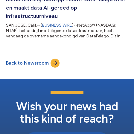
werknemers van het bedrijf wereldwijd samenwerken,
en maakt data AI-gereed op
grootsch...
infrastructuurniveau
SAN JOSE, Calif.--(
BUSINESS WIRE
)--NetApp® (NASDAQ:
NTAP), het bedrijf in intelligente datainfrastructuur, heeft
vandaag de overname aangekondigd van DataPelago. Dit in
Californië gevestigde bedrijf voor AI-datainfrastructuur staat
bekend om zijn innovatieve aanpak om knelpunten bij
gegevensverwerking voor AI- en analyseworkloads weg te
nemen. De overname vormt een fundamentele uitbreiding van
Back to Newsroom
het portfolio van NetApp en maakt gegevensverwerking met
GPU-versnelling mogelijk die direct is afgest...
Wish your news had
this kind of reach?