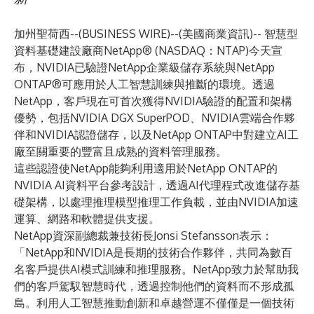
加州聖荷西--(
BUSINESS WIRE
)--
(美國商業資訊)-- 智慧型
資料基礎建設廠商NetApp® (NASDAQ：NTAP)今天宣
布，NVIDIA已驗證NetApp企業級儲存系統與NetApp
ONTAP®可應用於人工智慧訓練與推斷的環境。透過
NetApp，客戶現在可首次獲得NVIDIA驗證的配置和架構
優勢，包括
NVIDIA DGX SuperPOD
、
NVIDIA雲端合作夥
伴
和NVIDIA認證儲存，以及NetApp ONTAP中對建立AI工
廠至關重要的豐富且成熟的資料管理服務。
這些認證使NetApp能夠利用適用於NetApp ONTAP的
NVIDIA AI資料平台參考設計，透過AI代理程式改進儲存基
礎架構，以處理推理模型推理工作負載，並由NVIDIA加速
運算、網路和軟體提供支援。
NetApp資深副總裁兼技術長Jonsi Stefansson表示：
「NetApp和NVIDIA是長期的技術合作夥伴，共同為數百
名客戶提供AI模式訓練和推理服務。NetApp致力於幫助我
們的客戶駕馭智慧時代，透過控制他們的資料而不形成孤
島。利用人工智慧推動創新和卓越營運不僅僅是一個技術