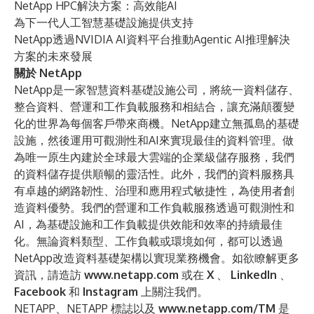
NetApp HPC解決方案：高效能AI
為下一代人工智慧基礎設施提供支持
NetApp透過NVIDIA AI資料平台推動Agentic AI推理解決
方案的未來發展
關於 NetApp
NetApp是一家智慧資料基礎設施公司，將統一資料儲存、
整合資料、營運和工作負載服務和相結合，讓充滿顛覆變
化的世界為每個客戶帶來商機。NetApp建立無孤島的基礎
設施，然後運用可觀測性和AI來實現最佳的資料管理。做
為唯一原生內建於全球最大雲端的企業級儲存服務，我們
的資料儲存提供順暢的靈活性。此外，我們的資料服務具
有卓越的網路韌性、治理和應用程式敏捷性，為使用者創
造資料優勢。我們的營運和工作負載服務透過可觀測性和
AI，為基礎設施和工作負載提供效能和效率的持續最佳
化。無論資料類型、工作負載或環境如何，都可以透過
NetApp改造資料基礎架構以實現業務機會。如欲瞭解更多
資訊，請造訪
www.netapp.com
或在
X
、
LinkedIn
、
Facebook
和
Instagram
上關注我們。
NETAPP、NETAPP 標誌以及
www.netapp.com/TM
是