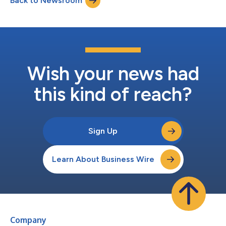
Back to Newsroom
這個時代具有決定性意義的平台變革，但企業發現，最大的瓶頸在
於能否足夠快速地準備、治理和活化資料，從而將AI投入生產。達
成這一目標的關鍵是在資料建立和儲存的位置啟用加速運算。
DataPelago透過從根本上重新構想加速運算的發生位置——在資
料層而非其上——解決了這一挑戰。 NetApp執行長George
Kurian表示：「隨著AI模型及其驅動晶片變得越來越高效，企業需
要同樣智慧和強大的資料基礎架構來發掘其資料的潛力。NetApp
正引領產業，透過協助客戶完全掌控其最重要的資產——資料，
Wish your news had
來推動創新並創造業務價值。藉助Data...
this kind of reach?
Sign Up
Learn About Business Wire
Company