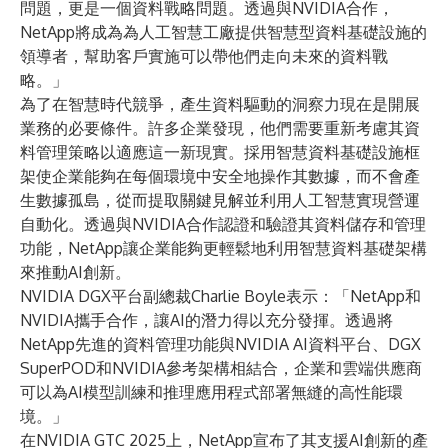
問題，更是一個資料戰略問題。透過與NVIDIA合作，
NetApp將成為為人工智慧工廠提供智慧型資料基礎設施的
領導者，幫助客戶實施可以帶他們走向未來的資料戰
略。」
為了在智慧時代競爭，產生資料驅動的洞察力現在是開展
業務的必要條件。許多企業發現，他們需要重新考慮其資
料管理策略以適應這一新現實。採用智慧資料基礎設施框
架使企業能夠在每個環境中安全地操作其數據，而不會產
生數據孤島，從而提取關鍵見解並利用人工智慧實現營運
自動化。透過與NVIDIA合作認證和驗證其資料儲存和管理
功能，NetApp讓企業能夠更輕鬆地利用智慧資料基礎架構
來推動AI創新。
NVIDIA DGX平台副總裁Charlie Boyle表示：「NetApp和
NVIDIA攜手合作，讓AI的潛力得以充分發揮。透過將
NetApp先進的資料管理功能與NVIDIA AI資料平台、DGX
SuperPOD和NVIDIA參考架構相結合，企業和雲端供應商
可以為AI模型訓練和推理應用程式部署無縫的高性能環
境。」
在NVIDIA GTC 2025上，NetApp宣布了其支援AI創新的產