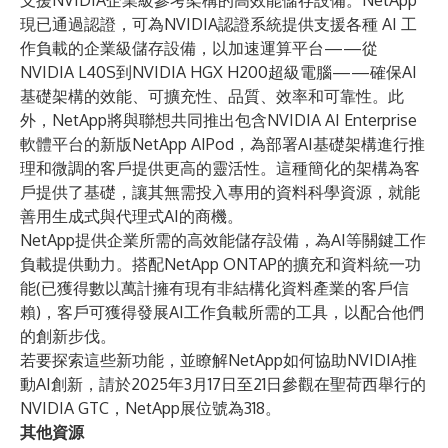
支援
NVIDIA企業級參考架構
的高效能儲存設備。NetApp
現已通過認證，可為
NVIDIA認證系統
提供支援各種 AI 工
作負載的企業級儲存設備，以加速運算平台——從
NVIDIA L40S
到
NVIDIA HGX H200
超級電腦——確保AI
基礎架構的效能、可擴充性、品質、效率和可靠性。此
外，NetApp將與聯想共同推出包含
NVIDIA AI Enterprise
軟體平台的新版NetApp AIPod，為部署AI基礎架構進行推
理和微調的客戶提供更高的靈活性。這種簡化的架構為客
戶提供了基礎，讓其無需投入專用的資料科學資源，就能
善用生成式與代理式AI的商機。
NetApp提供企業所需的高效能儲存設備，為AI等關鍵工作
負載提供動力。搭配NetApp ONTAP的擴充和資料統一功
能(已獲得數以萬計擁有現有非結構化資料產業的客戶信
賴)，客戶可獲得發展AI工作負載所需的工具，以配合他們
的創新步伐。
若要探索這些新功能，並瞭解NetApp如何協助NVIDIA推
動AI創新，請於2025年3月17日至21日參觀在聖荷西舉行的
NVIDIA GTC，NetApp展位號為318。
其他資源