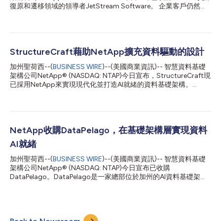
復原和遷移領域的領導者JetStream Software。 企業客戶仍然依
賴VMware來運行許多關鍵應用程式。企業在評估雲端採用方案
時，通常會尋求在最大限度降低成本、複雜性和營運中斷的情況下
遷移工作負載的方法。對許多企業而言，災難復原是切實可行的第
一步，生產工作負載會隨著雲端策略的成熟而逐步遷移。 「資料
已成為業務成長、AI創新和營運連續性的基礎。」NetApp執行長
StructureCraft藉助NetApp擴充資料驅動的設計
George Kurian 表示，「隨著客戶期望從其資料中釋放更大價值，
加州聖荷西--(
BUSINESS WIRE
)--(美國商業資訊)-- 智慧資料基礎
同時加強防範中斷風險，將JetStream納入NetApp旗下，將進一
架構公司NetApp® (NASDAQ: NTAP)今日宣布，StructureCraft現
步提升我們協助客戶確保資料安全、可用，並為未來做好準備的能
已採用NetApp來實現現代化並打造AI就緒的資料基礎架構。
力。此次收購更鞏固了NetApp在企業韌性與資料保護領域的領導
StructureCraft是一家屢獲殊榮的全球結構工程與建築公司，以其
地位。」 透過將JetStream的技術整合至NetApp，客戶將能夠對
複雜的木結構和混合結構建築而聞名。新基礎架構使該公司的員工
幾乎任何儲存平台上運行的VMware環境進行保護，並將其還原至
能夠在全球展開合作、儲存和管理大規模設計工作負載，並在一個
NetApp的第一方儲存解決方案上，如Azure NetApp...
可擴充的集中式平台上利用AI驅動的工具。 StructureCraft專注于
創新的木結構工程、結構設計以及為全球大型建築專案提供永續的
NetApp收購DataPelago，在基礎架構層實現資料
建築解決方案。其團隊分佈在全球各地，在北美、歐洲和亞洲交付
AI就緒
複雜專案，始終秉持「設計和建造美觀、高效的結構」這一核心宗
旨。 StructureCraft團隊經常承接複雜的專案，例如設計和建造巴
加州聖荷西--(
BUSINESS WIRE
)--(美國商業資訊)-- 智慧資料基礎
貝多國家表演藝術館。這座突破性的建築擁有全球第一個淨跨度達
架構公司NetApp® (NASDAQ: NTAP)今日宣布已收購
80英呎的全木桁架，完全不使用任何金屬螺絲或緊固件，並且從
DataPelago。DataPelago是一家總部位於加州的AI資料基礎架構
概念到竣工僅用了不到四個月的時間。團隊在巴貝多現場工作，需
公司，以其消除AI和分析工作負載資料處理瓶頸的創新方法而聞
要可靠且快速地存取總部的主要資料儲存系統。 為了實現這些設
名。此次收購代表NetApp產品組合的基礎性擴充，使GPU加速資
計與工程上的壯舉，St...
料處理能夠直接與儲存層對齊。透過此次收購，NetApp將自身確
立為能夠真正實現企業資料零複製活化以用於AI的公司。 AI是我們