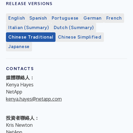
RELEASE VERSIONS
English
Spanish
Portuguese
German
French
Italian (Summary)
Dutch (Summary)
Chinese Traditional
Chinese Simplified
Japanese
CONTACTS
媒體聯絡人：
Kenya Hayes
NetApp
kenya.hayes@netapp.com
投資者聯絡人：
Kris Newton
NetApp