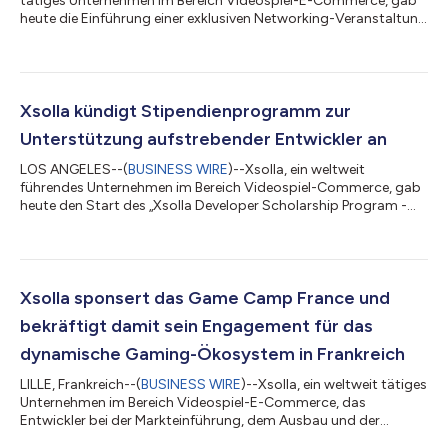
tätiges Unternehmen im Bereich Videospiel-E-Commerce, gab
heute die Einführung einer exklusiven Networking-Veranstaltung
für die britische Spieleentwickler-Community bekannt: Xsolla
Connect findet am 15. Juli 2026 im Rahmen der
Develop:Brighton 2026 statt. Die Veranstaltung soll
unabhängige und mittelständische Entwickler, Publisher,
Investoren und Branchenexperten zusammenbringen und bietet
Xsolla kündigt Stipendienprogramm zur
einen Abend voller wertvoller Kontakte und umse...
Unterstützung aufstrebender Entwickler an
LOS ANGELES--(
BUSINESS WIRE
)--Xsolla, ein weltweit
führendes Unternehmen im Bereich Videospiel-Commerce, gab
heute den Start des „Xsolla Developer Scholarship Program -
Cologne 2026“ bekannt. Dabei handelt es sich um eine Initiative
zur Unterstützung unabhängiger und mittelständischer
Spieleentwickler, die finanzielle Hürden überwinden müssen, um
an der gamescom 2026 in Köln teilzunehmen. Auf der weltweit
größten Gaming-Veranstaltung treffen sich Entwickler,
Xsolla sponsert das Game Camp France und
Publisher, Investoren und Branchenfü...
bekräftigt damit sein Engagement für das
dynamische Gaming-Ökosystem in Frankreich
LILLE, Frankreich--(
BUSINESS WIRE
)--Xsolla, ein weltweit tätiges
Unternehmen im Bereich Videospiel-E-Commerce, das
Entwickler bei der Markteinführung, dem Ausbau und der
Monetarisierung ihrer Spiele unterstützt, gab heute bekannt,