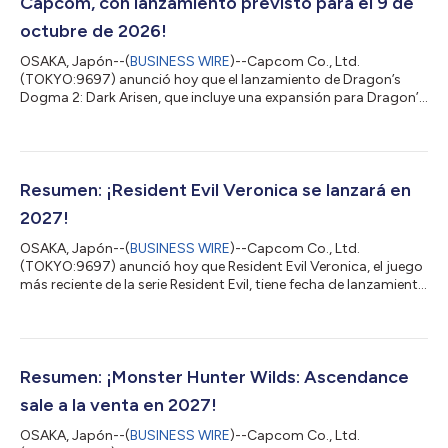
Capcom, con lanzamiento previsto para el 9 de
octubre de 2026!
OSAKA, Japón--(
BUSINESS WIRE
)--Capcom Co., Ltd.
(TOKYO:9697) anunció hoy que el lanzamiento de Dragon’s
Dogma 2: Dark Arisen, que incluye una expansión para Dragon’s
Dogma 2, está programado para el 9 de octubre de 2026. La
serie Dragon’s Dogma consiste en juegos de acción series en un
ambiente de fantasía, donde los jugadores se aventuran en un
mundo abierto expansivo de espadas y magia. Desde el
lanzamiento del primer juego en 2012, la serie cosechó elogios
Resumen: ¡Resident Evil Veronica se lanzará en
en todo el mundo por sus caracterís...
2027!
OSAKA, Japón--(
BUSINESS WIRE
)--Capcom Co., Ltd.
(TOKYO:9697) anunció hoy que Resident Evil Veronica, el juego
más reciente de la serie Resident Evil, tiene fecha de lanzamiento
prevista para 2027. La franquicia Resident Evil incluye juegos de
terror de supervivencia donde los jugadores utilizan una serie
de armas y otros objetos para sobrevivir en situaciones
aterradoras. Con el apoyo de una base de fanáticos global
apasionada, las ventas de juegos totales desde el primer
Resumen: ¡Monster Hunter Wilds: Ascendance
lanzamiento de esta se...
sale a la venta en 2027!
OSAKA, Japón--(
BUSINESS WIRE
)--Capcom Co., Ltd.