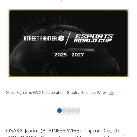
Cap
Street Fighter 6/EWC Collaboration (Graphic: Business Wire)
be 
OSAKA, Japón--(
BUSINESS WIRE
)--
Capcom Co., Ltd.