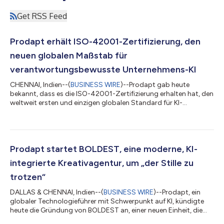
Get RSS Feed
Prodapt erhält ISO-42001-Zertifizierung, den
neuen globalen Maßstab für
verantwortungsbewusste Unternehmens-KI
CHENNAI, Indien--(
BUSINESS WIRE
)--Prodapt gab heute
bekannt, dass es die ISO-42001-Zertifizierung erhalten hat, den
weltweit ersten und einzigen globalen Standard für KI-
Managementsysteme (AIMS). Dies ist ein wichtiger Meilenstein in
der Unternehmensgeschichte von Prodapt, das damit einen
höheren Maßstab für die Bereitstellung sicherer, ethischer und
skalierbarer KI für globale Unternehmen setzt. ISO 42001 legt
einen strengen Rahmen für die Steuerung von KI in den Bereichen
Prodapt startet BOLDEST, eine moderne, KI-
Strategie, Technolog...
integrierte Kreativagentur, um „der Stille zu
trotzen“
DALLAS & CHENNAI, Indien--(
BUSINESS WIRE
)--Prodapt, ein
globaler Technologieführer mit Schwerpunkt auf KI, kündigte
heute die Gründung von BOLDEST an, einer neuen Einheit, die
Marken dabei unterstützt, sich in der komplexen, datenreichen