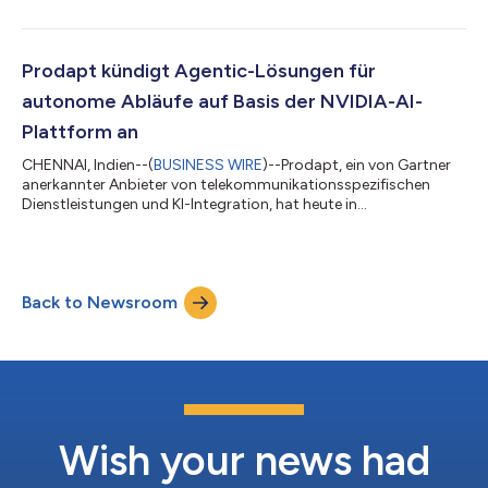
und KI-gesteuerten Landschaft moderner digitaler Erlebnisse
zurechtzufinden. An der Schnittstelle von Kunst und
Wissenschaft vereint BOLDEST KI und menschliche Kreativität,
um bahnbrechende Lösungen zu entwickeln, die messbare
Prodapt kündigt Agentic-Lösungen für
Geschäftsergebnisse liefern. In de...
autonome Abläufe auf Basis der NVIDIA-AI-
Plattform an
CHENNAI, Indien--(
BUSINESS WIRE
)--Prodapt, ein von Gartner
anerkannter Anbieter von telekommunikationsspezifischen
Dienstleistungen und KI-Integration, hat heute in
Zusammenarbeit mit NVIDIA eine neue Agentic-KI-basierte
Lösung zur Förderung autonomer Abläufe für
Telekommunikationsunternehmen vorgestellt. Die Lösung nutzt
die NVIDIA-AI-Plattform, um für
Back to Newsroom
Telekommunikationsunternehmen trainierte KI-Agenten zu
entwickeln und einzusetzen, die Vorhersagen treffen, Analysen
durchführen, Schlussfolger...
Wish your news had