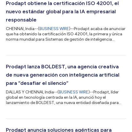
Prodapt obtiene la certificación ISO 42001, el
nuevo estándar global para la IA empresarial
responsable
CHENNAI, India--(
BUSINESS WIRE
)--Prodapt acaba de anunciar
que ha obtenido la certificación ISO 42001, la primera y única
norma mundial para Sistemas de gestión de inteligencia
artificial (AIMS, por sus siglas en inglés). Con este hito, muy
importante en su trayectoria, Prodapt establece un nuevo
estándar más exigente para ofrecer IA artificial segura, ética y
escalable a empresas de todo el mundo. La norma ISO 42001
establece un marco riguroso para regular la IA en materia de
Prodapt lanza BOLDEST, una agencia creativa
estrategia, tecno...
de nueva generación con inteligencia artificial
para “desafiar el silencio“
DALLAS Y CHENNAI, India--(
BUSINESS WIRE
)--Prodapt, líder
global en tecnología centrada en la IA, anunció hoy el
lanzamiento de BOLDEST, una nueva entidad diseñada para
ayudar a las marcas a navegar por el complejo panorama rico
en datos e impulsado por la IA de las experiencias digitales
modernas. Operando en la intersección del arte y la ciencia,
BOLDEST combina la IA y el ingenio humano para crear
soluciones innovadoras que ofrecen resultados comerciales
Prodapt anuncia soluciones agénticas para