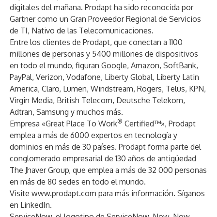
digitales del mañana. Prodapt ha sido reconocida por
Gartner como un Gran Proveedor Regional de Servicios
de TI, Nativo de las Telecomunicaciones.
Entre los clientes de Prodapt, que conectan a 1100
millones de personas y 5400 millones de dispositivos
en todo el mundo, figuran Google, Amazon, SoftBank,
PayPal, Verizon, Vodafone, Liberty Global, Liberty Latin
America, Claro, Lumen, Windstream, Rogers, Telus, KPN,
Virgin Media, British Telecom, Deutsche Telekom,
Adtran, Samsung y muchos más.
®
Empresa «Great Place To Work
Certified™», Prodapt
emplea a más de 6000 expertos en tecnología y
dominios en más de 30 países. Prodapt forma parte del
conglomerado empresarial de 130 años de antigüedad
The Jhaver Group, que emplea a más de 32 000 personas
en más de 80 sedes en todo el mundo.
Visite
www.prodapt.com
para más información. Síganos
en
LinkedIn
.
ServiceNow, el logotipo de ServiceNow, Now, Now