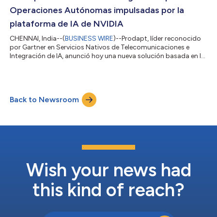
tangibles. En los últimos quince años,...
Operaciones Autónomas impulsadas por la
plataforma de IA de NVIDIA
CHENNAI, India--(
BUSINESS WIRE
)--Prodapt, líder reconocido
por Gartner en Servicios Nativos de Telecomunicaciones e
Integración de IA, anunció hoy una nueva solución basada en IA
Agentica para impulsar las operaciones autónomas de las
empresas de telecomunicaciones, en colaboración con NVIDIA.
La solución aprovecha la plataforma de IA de NVIDIA para crear
e implantar Agentes de IA entrenados en telecomunicaciones
Back to Newsroom
que predicen, analizan, razonan y simulan para resolver
incidencias que afectan a...
Wish your news had
this kind of reach?