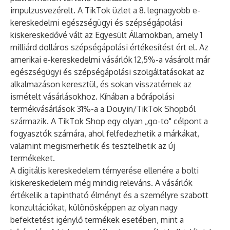
impulzusvezérelt. A TikTok üzlet a 8.
legnagyobb e-
kereskedelmi egészségügyi és szépségápolási
kiskereskedővé vált az Egyesült Államokban, amely 1
milliárd dolláros szépségápolási értékesítést ért el. Az
amerikai e-kereskedelmi vásárlók 12,5%-a vásárolt már
egészségügyi és szépségápolási szolgáltatásokat az
alkalmazáson keresztül, és sokan visszatérnek az
ismételt vásárlásokhoz. Kínában a bőrápolási
termékvásárlások 31%-a a Douyin/TikTok Shopból
származik. A TikTok Shop egy olyan „go-to" célpont a
fogyasztók számára, ahol felfedezhetik a márkákat,
valamint megismerhetik és tesztelhetik az új
termékeket.
A digitális kereskedelem térnyerése ellenére a bolti
kiskereskedelem még mindig releváns. A vásárlók
értékelik a tapintható élményt és a személyre szabott
konzultációkat, különösképpen az olyan nagy
befektetést igénylő termékek esetében, mint a