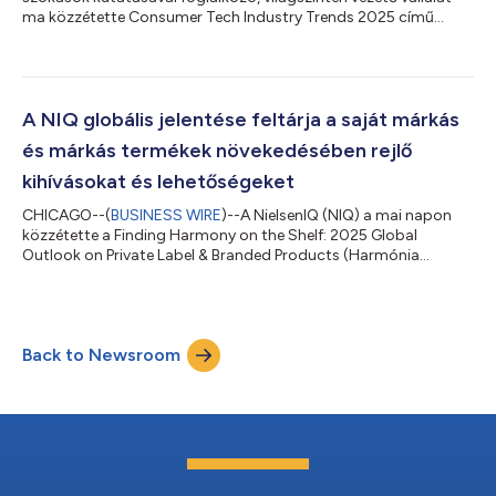
ma közzétette Consumer Tech Industry Trends 2025 című
jelentését, amelynek előrejelzései szerint a következő évben a
fogyasztási technológiai és tartós cikkek globális értékesítése
eléri az 1,29 billió USD-t, amelyet a feltörekvő piacok, a
lecserelési ciklusok és a prémium innováció ösztönöz. “Ahhoz,
hogy 2025-ben és az azt követő években növekedni tudjanak, a
A NIQ globális jelentése feltárja a saját márkás
gyártóknak és a...
és márkás termékek növekedésében rejlő
kihívásokat és lehetőségeket
CHICAGO--(
BUSINESS WIRE
)--A NielsenIQ (NIQ) a mai napon
közzétette a Finding Harmony on the Shelf: 2025 Global
Outlook on Private Label & Branded Products (Harmónia
megtalálása a polcon: 2025-ös globális kilátások a saját
márkás és márkás termékekre) című új jelentését, amely a saját
márkás és márkás termékeket illetően mélyreható elemzést
nyújt a globális fogyasztói attitűdök megváltozásáról, az
Back to Newsroom
ezeket a trendeket globálisan és regionálisan befolyásoló
katalizátorokról, valamint olyan font...