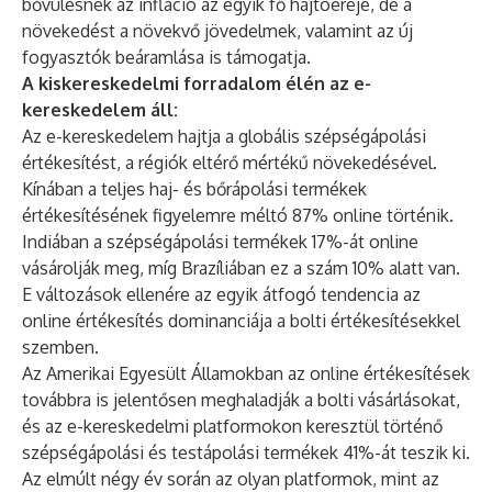
bővülésnek az infláció az egyik fő hajtóereje, de a
növekedést a növekvő jövedelmek, valamint az új
fogyasztók beáramlása is támogatja.
A kiskereskedelmi forradalom élén az e-
kereskedelem áll:
Az e-kereskedelem hajtja a globális szépségápolási
értékesítést, a régiók eltérő mértékű növekedésével.
Kínában a teljes haj- és bőrápolási termékek
értékesítésének figyelemre méltó 87% online történik.
Indiában a szépségápolási termékek 17%-át online
vásárolják meg, míg Brazíliában ez a szám 10% alatt van.
E változások ellenére az egyik átfogó tendencia az
online értékesítés dominanciája a bolti értékesítésekkel
szemben.
Az Amerikai Egyesült Államokban az online értékesítések
továbbra is jelentősen meghaladják a bolti vásárlásokat,
és az e-kereskedelmi platformokon keresztül történő
szépségápolási és testápolási termékek 41%-át teszik ki.
Az elmúlt négy év során az olyan platformok, mint az