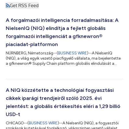
Get RSS Feed
A forgalmazói intelligencia forradalmasítása: A
NielsenIQ (NIQ) elindítja a fejlett globális
forgalmazói intelligenciát a gfknewron®
piaciadat-platformon
NÜRNBERG, Németország--(
BUSINESS WIRE
)--A NielsenIQ
(NIQ), a világ egyik vezető piacfigyelő vállalata, ma bejelentette
a gfknewron® Supply Chain platform globális elindulását a
legkorszerűbbnek számító gfknewron ® platformján.
Egyedülálló módon, egy intuitív, folyamatosan rendelkezésre
álló AI-alapú platformon keresztül globális forgalmazói
értékesítési adatokat kínálnak, lehetővé téve a technológiai és
tartós fogyasztási cikkek ágazatában tevékenykedő ügyfelek
A NIQ közzétette a technológiai fogyasztási
számára forgalmazási csatornáik k...
cikkek iparági trendjeiről szóló 2025. évi
jelentést: a globális értékesítés eléri a 1,29 billió
USD-t
CHICAGO--(
BUSINESS WIRE
)--A NielsenIQ (NIQ), a fogyasztói
szokások kutatásával foglalkozó, világszinten vezető vállalat