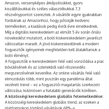
Amazon, versenyképes árképzésükkel, gyors
kiszállításukkal és széles választékukkal 7,3
részvénypontot szereztek. A vásárlók egyre gyakrabban
fordulnak az Amazonhoz, hogy pótolják kedvenc
termékeiket, a kiadások pedig évről évre emelkednek.
Míg a digitális kereskedelem az elmúlt 5 év során óriási
növekedést mutatott, a bolti kiskereskedelem javarészt
változatlan maradt. A jövő kiskereskedőinek a modern
fogyasztók igényeinek megfelelően kell átalakítaniuk a
bolti élményt.
A fogyasztók e-kereskedelem felé való vonzódása a piac
bővülésének és az üzletekből való részesedés
megszerzésének keveréke. Az online vásárlás felé való
elmozdulás több, mint pusztán egy pandémia által
vezérelt trend – ez a fogyasztói magatartás szerkezeti
változása, különösen a fiatalabb generációk körében.
A közösségi kereskedelem globális felemelkedése:
A közösségi kereskedelem globális trend, az ezeken a
platformokon történő vásárlások 68%-a