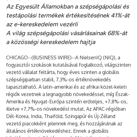
Az Egyesült Államokban a szépségápolási és
testápolási termékek értékesítésének 41%-át
az e-kereskedelem vezérli
A világ szépségápolási vásárlásainak 68%-át
a közösségi kereskedelem hajtja
CHICAGO--(
BUSINESS WIRE
)--
A NielsenIQ (NIQ), a
fogyasztói szokások kutatásával foglalkozó, világszinten
vezető vállalat feltárta, hogy éves szinten a globális
szépségiparban stabil, 7,3%-os értéknövekedés
tapasztalható. A latin-amerikai és az afrikai közel-keleti
régiók vezetnek a legnagyobb növekedéssel, míg Észak-
Amerika és Nyugat-Európa szintén erőteljes, +7,8%-os,
illetve +7,7%-os növekedést mutat. Az APAC-régióban
Dél-Korea, India, Thaiföld, Szingapúr és Új-Zéland
vezető piacokként jelennek meg, és hozzájárulnak az
általános értéknövekedéshez. Ennek a globális