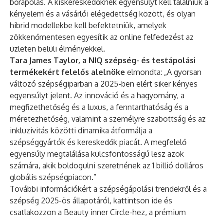
bőrápolás. A kiskereskedőknek egyensúlyt kell találniuk a
kényelem és a vásárlói elégedettség között, és olyan
hibrid modellekbe kell befektetniük, amelyek
zökkenőmentesen egyesítik az online felfedezést az
üzleten belüli élményekkel.
Tara James Taylor, a NIQ szépség- és testápolási
termékekért felelős alelnöke
elmondta: „A gyorsan
változó szépségiparban a 2025-ben elért siker kényes
egyensúlyt jelent. Az innováció és a hagyomány, a
megfizethetőség és a luxus, a fenntarthatóság és a
méretezhetőség, valamint a személyre szabottság és az
inkluzivitás közötti dinamika átformálja a
szépséggyártók és kereskedők piacát. A megfelelő
egyensúly megtalálása kulcsfontosságú lesz azok
számára, akik boldogulni szeretnének az 1 billió dolláros
globális szépségpiacon.”
További információkért a szépségápolási trendekről és a
szépség 2025-ös állapotáról,
kattintson ide
és
csatlakozzon a
Beauty inner Circle
-hez, a prémium