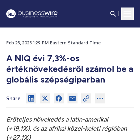
Feb 25, 2025 1:29 PM Eastern Standard Time
A NIQ évi 7,3%-os
értéknövekedésről számol be a
globális szépségiparban
Share
Erőteljes növekedés a latin-amerikai
(+19,1%), és az afrikai közel-keleti régióban
(+27,1%)