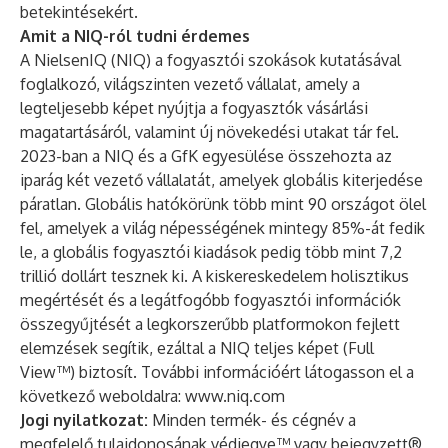
betekintésekért.
Amit a NIQ-ról tudni érdemes
A NielsenIQ (NIQ) a fogyasztói szokások kutatásával
foglalkozó, világszinten vezető vállalat, amely a
legteljesebb képet nyújtja a fogyasztók vásárlási
magatartásáról, valamint új növekedési utakat tár fel.
2023-ban a NIQ és a GfK egyesülése összehozta az
iparág két vezető vállalatát, amelyek globális kiterjedése
páratlan. Globális hatókörünk több mint 90 országot ölel
fel, amelyek a világ népességének mintegy 85%-át fedik
le, a globális fogyasztói kiadások pedig több mint 7,2
trillió dollárt tesznek ki. A kiskereskedelem holisztikus
megértését és a legátfogóbb fogyasztói információk
összegyűjtését a legkorszerűbb platformokon fejlett
elemzések segítik, ezáltal a NIQ teljes képet (Full
View™) biztosít. További információért látogasson el a
következő weboldalra:
www.niq.com
Jogi nyilatkozat:
Minden termék- és cégnév a
megfelelő tulajdonosának védjegye™ vagy bejegyzett®