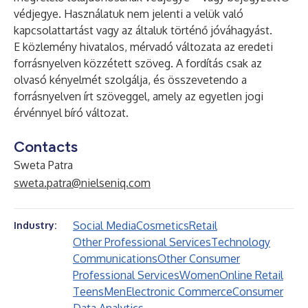
védjegye. Használatuk nem jelenti a velük való
kapcsolattartást vagy az általuk történő jóváhagyást.
E közlemény hivatalos, mérvadó változata az eredeti
forrásnyelven közzétett szöveg. A fordítás csak az
olvasó kényelmét szolgálja, és összevetendo a
forrásnyelven írt szöveggel, amely az egyetlen jogi
érvénnyel bíró változat.
Contacts
Sweta Patra
sweta.patra@nielseniq.com
Social Media
Cosmetics
Retail
Industry:
Other Professional Services
Technology
Communications
Other Consumer
Professional Services
Women
Online Retail
Teens
Men
Electronic Commerce
Consumer