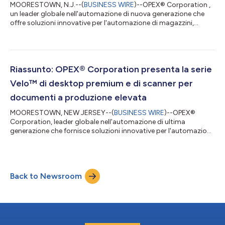
MOORESTOWN, N.J.--(
BUSINESS WIRE
)--OPEX® Corporation ,
un leader globale nell'automazione di nuova generazione che
offre soluzioni innovative per l'automazione di magazzini,
documenti e posta, esporrà le ultime novità in fatto di
automazione dei magazzini al LogiMAT 2026. La fiera più
grande al mondo per soluzioni di intralogistica e gestione dei
processi, LogiMAT si svolgerà dal 24 al 26 marzo al polo
fieristico di Stoccarda, in Germania. “Il nostro team è
Riassunto: OPEX® Corporation presenta la serie
impaziente di partecipare a LogiMAT e...
Velo™ di desktop premium e di scanner per
documenti a produzione elevata
MOORESTOWN, NEW JERSEY--(
BUSINESS WIRE
)--OPEX®
Corporation, leader globale nell'automazione di ultima
generazione che fornisce soluzioni innovative per l'automazione
di magazzino, di documenti e della posta elettronica, ha
annunciato il lancio della sua serie Velo™ gestita da InoTec, una
nuova classe di desktop premium e di scanner indipendenti per
produzione elevata. Gli scanner OPEX Velo sono pensati per
Back to Newsroom
garantire prestazioni eccezionali, affidabilità e qualità di
immagine e per offrire conne...