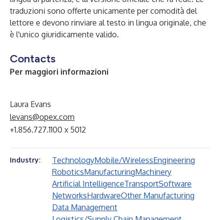
traduzioni sono offerte unicamente per comodità del
lettore e devono rinviare al testo in lingua originale, che
è l'unico giuridicamente valido.
Contacts
Per maggiori informazioni
Laura Evans
levans@opex.com
+1.856.727.1100 x 5012
Technology
Mobile/Wireless
Engineering
Industry:
Robotics
Manufacturing
Machinery
Artificial Intelligence
Transport
Software
Networks
Hardware
Other Manufacturing
Data Management
Logistics/Supply Chain Management