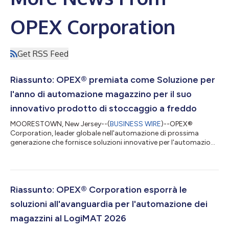
OPEX Corporation
Get RSS Feed
Riassunto: OPEX® premiata come Soluzione per
l'anno di automazione magazzino per il suo
innovativo prodotto di stoccaggio a freddo
MOORESTOWN, New Jersey--(
BUSINESS WIRE
)--OPEX®
Corporation, leader globale nell'automazione di prossima
generazione che fornisce soluzioni innovative per l'automazione
di magazzini, documenti e posta, ha conquistato il premio
come Soluzione per l'anno 2026 di automazione magazzino
assegnato dalla rivista Logistics Matters. OPEX è stato
premiato per la sua proposta di stoccaggio a freddo
multizona e multiprofondità per sistemi automatizzati di
Riassunto: OPEX® Corporation esporrà le
evasione ordini in magazzino, una novità assoluta, r...
soluzioni all'avanguardia per l'automazione dei
magazzini al LogiMAT 2026