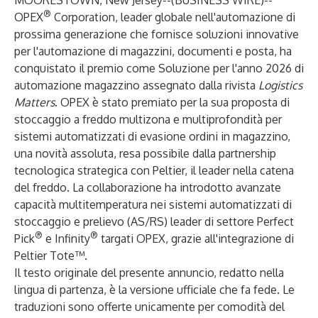
MOORESTOWN, New Jersey--(
BUSINESS WIRE
)--
®
OPEX
Corporation
, leader globale nell'automazione di
prossima generazione che fornisce soluzioni innovative
per l'automazione di
magazzini
, documenti e posta, ha
conquistato il premio come Soluzione per l'anno 2026 di
automazione magazzino assegnato dalla rivista
Logistics
Matters
. OPEX è stato premiato per la sua proposta di
stoccaggio a freddo multizona e multiprofondità per
sistemi automatizzati di evasione ordini in magazzino,
una novità assoluta, resa possibile dalla partnership
tecnologica strategica con
Peltier
, il leader nella catena
del freddo. La collaborazione ha introdotto avanzate
capacità multitemperatura nei sistemi automatizzati di
stoccaggio e prelievo (AS/RS) leader di settore
Perfect
®
®
Pick
e
Infinity
targati OPEX, grazie all'integrazione di
Peltier Tote™
.
Il testo originale del presente annuncio, redatto nella
lingua di partenza, è la versione ufficiale che fa fede. Le
traduzioni sono offerte unicamente per comodità del