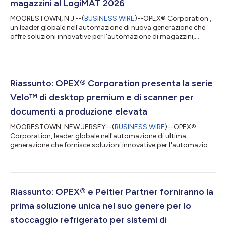
magazzini al LogiMAT 2026
MOORESTOWN, N.J.--(
BUSINESS WIRE
)--OPEX® Corporation ,
un leader globale nell'automazione di nuova generazione che
offre soluzioni innovative per l'automazione di magazzini,
documenti e posta, esporrà le ultime novità in fatto di
automazione dei magazzini al LogiMAT 2026. La fiera più
grande al mondo per soluzioni di intralogistica e gestione dei
processi, LogiMAT si svolgerà dal 24 al 26 marzo al polo
fieristico di Stoccarda, in Germania. “Il nostro team è
Riassunto: OPEX® Corporation presenta la serie
impaziente di partecipare a LogiMAT e...
Velo™ di desktop premium e di scanner per
documenti a produzione elevata
MOORESTOWN, NEW JERSEY--(
BUSINESS WIRE
)--OPEX®
Corporation, leader globale nell'automazione di ultima
generazione che fornisce soluzioni innovative per l'automazione
di magazzino, di documenti e della posta elettronica, ha
annunciato il lancio della sua serie Velo™ gestita da InoTec, una
nuova classe di desktop premium e di scanner indipendenti per
produzione elevata. Gli scanner OPEX Velo sono pensati per
garantire prestazioni eccezionali, affidabilità e qualità di
Riassunto: OPEX® e Peltier Partner forniranno la
immagine e per offrire conne...
prima soluzione unica nel suo genere per lo
stoccaggio refrigerato per sistemi di