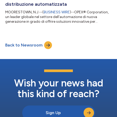
distribuzione automatizzata
MOORESTOWN, N.J.--(
BUSINESS WIRE
)--OPEX® Corporation,
un leader globale nel settore dell'automazione di nuova
generazione in grado di offrire soluzioni innovative per
l'automazione di magazzini, documenti e posta, oggi ha
annunciato una collaborazione tecnologica strategica con
Peltier, un innovatore nel commercio della catena del freddo,
per offrire una soluzione di stoccaggio refrigerato multi-
Back to Newsroom
temperatura e multi-profondità, prima nel suo genere, per
sistemi di distribuzione automatizzata. Qu...
Wish your news had
this kind of reach?
Sign Up