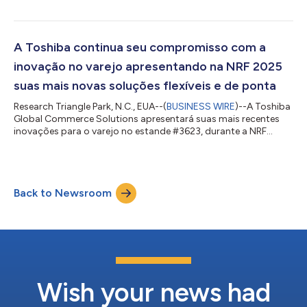
elevar a experiência dos clientes nas lojas. Sendo o primeiro
varejista na América Latina a implementar a suíte completa de
segurança ELERA® da Toshiba, a Olímpica S.A. fortalece a
prevenção de perdas e melhora a segurança nas lojas por meio
A Toshiba continua seu compromisso com a
de reconhecimento de imagem com i...
inovação no varejo apresentando na NRF 2025
suas mais novas soluções flexíveis e de ponta
Research Triangle Park, N.C., EUA--(
BUSINESS WIRE
)--A Toshiba
Global Commerce Solutions apresentará suas mais recentes
inovações para o varejo no estande #3623, durante a NRF
2025, incluindo novas soluções de autoatendimento e
hardware de ponto de venda (POS). Por meio de tecnologia
avançada como o uso da IA, visão computacional e machine
learning, as novas soluções modulares e personalizadas da
Back to Newsroom
Toshiba são projetadas para atender às necessidades
exclusivas dos varejistas, não importando seu ta...
Wish your news had