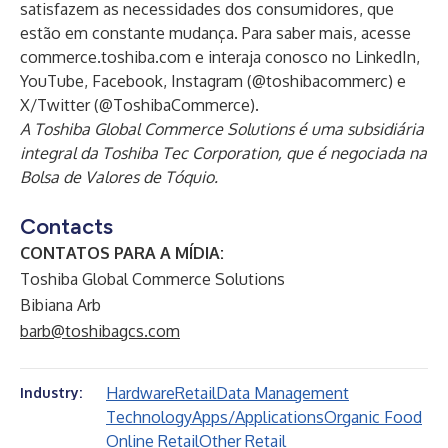
satisfazem as necessidades dos consumidores, que
estão em constante mudança. Para saber mais, acesse
commerce.toshiba.com
e interaja conosco no
LinkedIn
,
YouTube
,
Facebook
,
Instagram
(@toshibacommerc) e
X/Twitter
(@ToshibaCommerce).
A Toshiba Global Commerce Solutions é uma subsidiária
integral da Toshiba Tec Corporation, que é negociada na
Bolsa de Valores de Tóquio.
Contacts
CONTATOS PARA A MÍDIA:
Toshiba Global Commerce Solutions
Bibiana Arb
barb@toshibagcs.com
Hardware
Retail
Data Management
Industry:
Technology
Apps/Applications
Organic Food
Online Retail
Other Retail