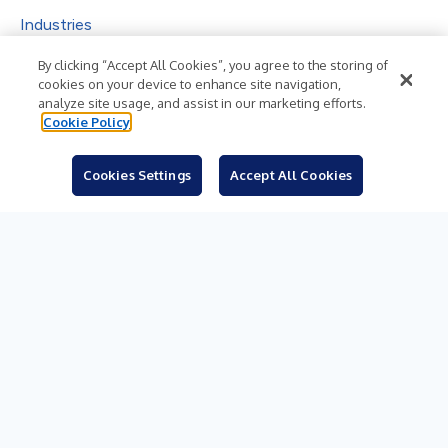
Industries
Subjects
By clicking “Accept All Cookies”, you agree to the storing of
cookies on your device to enhance site navigation,
Languages
analyze site usage, and assist in our marketing efforts.
Cookie Policy
Resources
Blog
Cookies Settings
Accept All Cookies
For Journalists
Sign Up
© 2026 Business Wire, Inc.
Privacy Policy
Cookie Policy
Accessibility Statement
Terms of Use
Legal