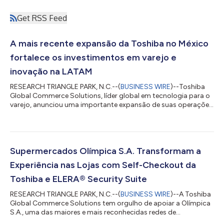
Get RSS Feed
A mais recente expansão da Toshiba no México
fortalece os investimentos em varejo e
inovação na LATAM
RESEARCH TRIANGLE PARK, N.C.--(
BUSINESS WIRE
)--Toshiba
Global Commerce Solutions, líder global em tecnologia para o
varejo, anunciou uma importante expansão de suas operações
na Cidade do México, reforçando seu compromisso de longo
prazo com varejistas em todo o México e América Latina. A
sede regional ampliada, localizada no distrito de Polanco,
conta com um ambiente de escritório renovado, um
showroom de produtos de última geração e um novo Centro
Supermercados Olímpica S.A. Transformam a
de Demonstração Tecnológica, que apresenta o...
Experiência nas Lojas com Self-Checkout da
Toshiba e ELERA® Security Suite
RESEARCH TRIANGLE PARK, N.C.--(
BUSINESS WIRE
)--A Toshiba
Global Commerce Solutions tem orgulho de apoiar a Olímpica
S.A., uma das maiores e mais reconhecidas redes de
supermercados da Colômbia, em sua missão de modernizar e