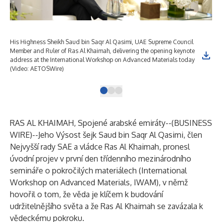
His Highness Sheikh Saud bin Saqr Al Qasimi, UAE Supreme Council
His
Member and Ruler of Ras Al Khaimah, delivering the opening keynote
Mem
address at the International Workshop on Advanced Materials today
add
(Video: AETOSWire)
(Ph
RAS AL KHAIMAH, Spojené arabské emiráty--(
BUSINESS
WIRE
)--
Jeho Výsost šejk Saud bin Saqr Al Qasimi, člen
Nejvyšší rady SAE a vládce Ras Al Khaimah, pronesl
úvodní projev v první den třídenního mezinárodního
semináře o pokročilých materiálech (International
Workshop on Advanced Materials, IWAM), v němž
hovořil o tom, že věda je klíčem k budování
udržitelnějšího světa a že Ras Al Khaimah se zavázala k
vědeckému pokroku.