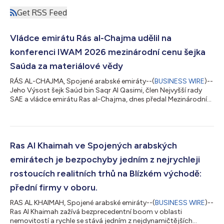
Get RSS Feed
Vládce emirátu Rás al-Chajma udělil na
konferenci IWAM 2026 mezinárodní cenu šejka
Saúda za materiálové vědy
RÁS AL-CHAJMA, Spojené arabské emiráty--(
BUSINESS WIRE
)--
Jeho Výsost šejk Saúd bin Saqr Al Qasimi, člen Nejvyšší rady
SAE a vládce emirátu Ras al-Chajma, dnes předal Mezinárodní
cenu šejka Saúda za materiálové vědy během 17. ročníku
konference International Workshop on Advanced Materials
(IWAM), jednoho z předních světových fór zaměřených na
výzkum pokročilých materiálů. Cena, která byla předána druhý
den konání IWAM, oceňuje výjimečné příspěvky k materiálovým
Ras Al Khaimah ve Spojených arabských
vědám a jejich aplikacím při řešen...
emirátech je bezpochyby jedním z nejrychleji
rostoucích realitních trhů na Blízkém východě:
přední firmy v oboru.
RAS AL KHAIMAH, Spojené arabské emiráty--(
BUSINESS WIRE
)--
Ras Al Khaimah zažívá bezprecedentní boom v oblasti
nemovitostí a rychle se stává jedním z nejdynamičtějších