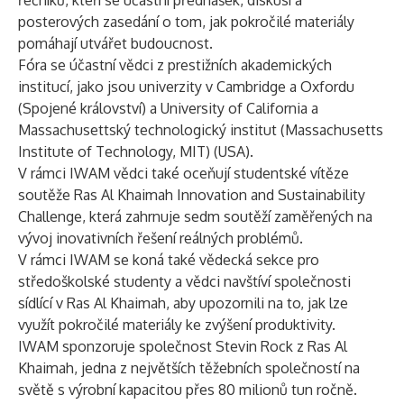
řečníků, kteří se účastní přednášek, diskusí a
posterových zasedání o tom, jak pokročilé materiály
pomáhají utvářet budoucnost.
Fóra se účastní vědci z prestižních akademických
institucí, jako jsou univerzity v Cambridge a Oxfordu
(Spojené království) a University of California a
Massachusettský technologický institut (Massachusetts
Institute of Technology, MIT) (USA).
V rámci IWAM vědci také oceňují studentské vítěze
soutěže Ras Al Khaimah Innovation and Sustainability
Challenge, která zahrnuje sedm soutěží zaměřených na
vývoj inovativních řešení reálných problémů.
V rámci IWAM se koná také vědecká sekce pro
středoškolské studenty a vědci navštíví společnosti
sídlící v Ras Al Khaimah, aby upozornili na to, jak lze
využít pokročilé materiály ke zvýšení produktivity.
IWAM sponzoruje společnost Stevin Rock z Ras Al
Khaimah, jedna z největších těžebních společností na
světě s výrobní kapacitou přes 80 milionů tun ročně.