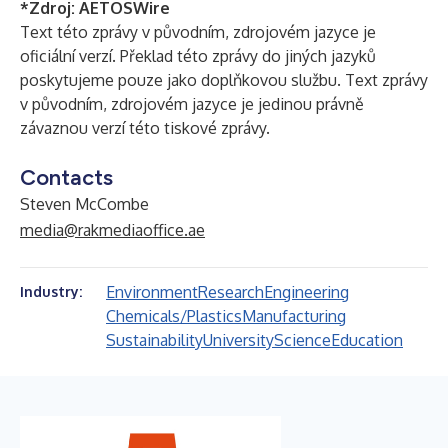
*Zdroj:
AETOSWire
Text této zprávy v původním, zdrojovém jazyce je
oficiální verzí. Překlad této zprávy do jiných jazyků
poskytujeme pouze jako doplňkovou službu. Text zprávy
v původním, zdrojovém jazyce je jedinou právně
závaznou verzí této tiskové zprávy.
Contacts
Steven McCombe
media@rakmediaoffice.ae
Environment
Research
Engineering
Industry:
Chemicals/Plastics
Manufacturing
Sustainability
University
Science
Education