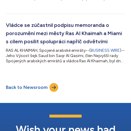
realitních trhů ve Spojených arabských emirátech, vedeným
vizionářským pohledem Jeho Výsosti šejka Sauda bin Saqra Al
Qasimiho, člena Nejvyšší rady Spojených arabských emirátů a
vládce Ras Al Khaimah. Tento emirát formuje svou tvář a buduje
odolnou, diverzifikovanou ekonomiku v souladu se strategií
Vládce se zúčastnil podpisu memoranda o
zaměřenou na rozumné plánování,...
porozumění mezi městy Ras Al Khaimah a Miami
s cílem posílit spolupráci napříč odvětvími
RAS AL KHAIMAH, Spojené arabské emiráty--(
BUSINESS WIRE
)--
Jeho Výsost šejk Saud bin Saqr Al Qasimi, člen Nejvyšší rady
Spojených arabských emirátů a vládce Ras Al Khaimah, byl dnes
svědkem podpisu memoranda o porozumění mezi městy Ras
Al Khaimah a Miami na Floridě s cílem posílit a podpořit výměnu
a spolupráci v řadě oblastí společného zájmu. Dohodu
podepsali hlavní poradce Jeho Výsosti šejka Sauda, Jeho
Back to Newsroom
Excelence Mohammed Hassan Omran Alshamsi, a starosta
Miami Francis Suarez. Jeho Výsost šejk...
Wish your news had