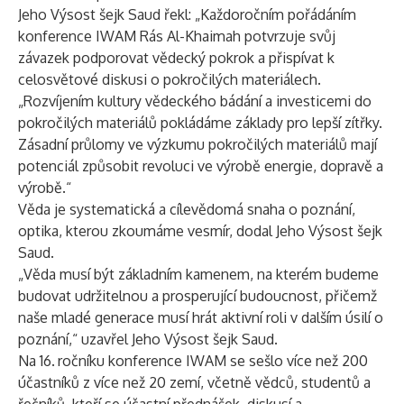
Jeho Výsost šejk Saud řekl: „Každoročním pořádáním
konference IWAM Rás Al-Khaimah potvrzuje svůj
závazek podporovat vědecký pokrok a přispívat k
celosvětové diskusi o pokročilých materiálech.
„Rozvíjením kultury vědeckého bádání a investicemi do
pokročilých materiálů pokládáme základy pro lepší zítřky.
Zásadní průlomy ve výzkumu pokročilých materiálů mají
potenciál způsobit revoluci ve výrobě energie, dopravě a
výrobě.“
Věda je systematická a cílevědomá snaha o poznání,
optika, kterou zkoumáme vesmír, dodal Jeho Výsost šejk
Saud.
„Věda musí být základním kamenem, na kterém budeme
budovat udržitelnou a prosperující budoucnost, přičemž
naše mladé generace musí hrát aktivní roli v dalším úsilí o
poznání,“ uzavřel Jeho Výsost šejk Saud.
Na 16.
ročníku konference IWAM se sešlo více než 200
účastníků z více než 20 zemí, včetně vědců, studentů a