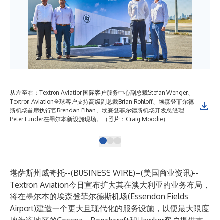
从左至右：Textron Aviation国际客户服务中心副总裁Stefan Wenger、
Te
Textron Aviation全球客户支持高级副总裁Brian Rohloff、埃森登菲尔德
森
斯机场首席执行官Brendan Pihan、埃森登菲尔德斯机场开发总经理
为该
Peter Funder在墨尔本新设施现场。（照片：Craig Moodie）
Bru
堪萨斯州威奇托--(
BUSINESS WIRE
)--
(美国商业资讯)--
Textron Aviation今日宣布扩大其在澳大利亚的业务布局，
将在墨尔本的埃森登菲尔德斯机场(Essendon Fields
Airport)建造一个更大且现代化的服务设施，以便最大限度