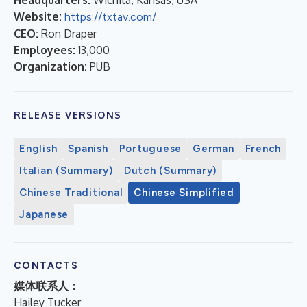
Website:
https://txtav.com/
CEO:
Ron Draper
Employees:
13,000
Organization:
PUB
RELEASE VERSIONS
English
Spanish
Portuguese
German
French
Italian (Summary)
Dutch (Summary)
Chinese Traditional
Chinese Simplified
Japanese
CONTACTS
媒体联系人：
Hailey Tucker