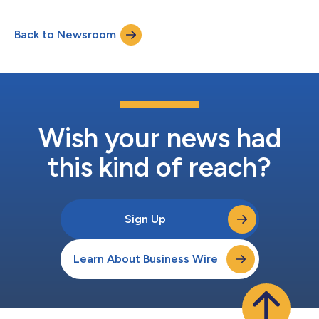
新一代Garmin G3000 PRIME航空电子设备，可为飞行员提供直
观、流畅的控制。目前正在开发中的CJ4 Gen3预计将于2026年投
Back to Newsroom
入使用，M2 Gen3和CJ3 Gen3将于2027年投入使用。 Cessna
Citation公务喷气机由Textron Inc. (NYSE:TXT)旗下公司Textron
Aviation Inc.设计和制造。 Citation Gen3飞机于本周在拉斯维加斯
举行的美国国家公务航空协会公务航空会议暨展览会(NBAA-
BACE)前夕亮相，为全球飞行员带来了更高的信心和更卓越的体
验。在展会期间，参会者将在亨德森行政机场的公司静态展示区欣
赏到首次亮相的Citati...
Wish your news had
this kind of reach?
Sign Up
Learn About Business Wire