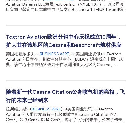
Aviation Defense LLC隶属Textron Inc.（NYSE:TXT）。该公司今
日宣布已敲定向日本航空自卫队交付Beechcraft T-6JP Texan II综
合训练系统的首份合同，Kanematsu Corporation协调沟通，确
保该合同的顺利签订。初始合同包括两架Beechcraft T-6JP Texan
II教练机及飞行员教员与机务维护人员的培训资料。首批两架飞机
计划于2029年交付，预计后续还将签订更多合同。 Beechcraft T-
6 Texan II由Textron Aviation Defense LLC（Textron Aviation Inc.
Textron Aviation欧洲分销中心庆祝成立10周年，
全资子公司）设计制造。 Textron Aviation Defense总裁兼首席执
扩大其在该地区的Cessna和Beechcraft航材供应
行官Travis Tyler表示，“这份合同标志着日本向加强下一代飞行员
培训能力迈出关键一步。我们很荣幸能为日本航空自卫队提供支
德国杜塞尔多夫--(
BUSINESS WIRE
)--(美国商业资讯)-- Textron
持，这套久经考验、具备互通性的训练系统已获得全球多国空军信
Aviation今日宣布，其欧洲分销中心（EUDC）迎来成立十周年庆
赖，并将根据日本未来数十年的任务需求进行...
典。该中心十年来始终致力于在欧洲和亚太地区为Cessna、
Beechcraft和Hawker客户提供航材支持，并为此深感自豪。该中
心位于德国杜塞尔多夫，现已发展成为公司第二大航材分销中心，
承担欧洲地区超50%的航材订单交付任务。 作为Textron Inc.
（NYSE: TXT）旗下企业，Textron Aviation Inc.通过全球服务网
络、航材中心、移动服务单元及全天候1CALL AOG紧急支援服务，
随着新一代Cessna Citation公务喷气机的亮相，飞
为Beechcraft、Cessna和Hawker客户提供原厂直供的航材支持、
行的未来已经到来
维护及改装服务。 全球航材分销高级副总裁Brad White表示，“欧
洲分销中心运营以来，规模已扩大两倍，新增客户支持航材与保修
拉斯维加斯--(
BUSINESS WIRE
)--(美国商业资讯)-- Textron
团队，库存价值提升四倍，持续提供业界领先的区域支持。近期中
Aviation今天通过发布新一代轻型喷气机Cessna Citation M2
心将库存量单位（SKU）扩充40%，有效减少客户停场时间，进一
Gen3、CJ3 Gen3和CJ4 Gen3，揭示了飞行的未来，公布了传奇
步兑现我们提供最完善行业服务的承诺。” 这座占地21,500平方英
的Cessna Citation阵容。除了将用于所有三款新飞机的革命性
尺（2,000平方米）的EUDC设施现...
Garmin紧急自动着陆技术外，Citation CJ4 Gen3还配备了全新的