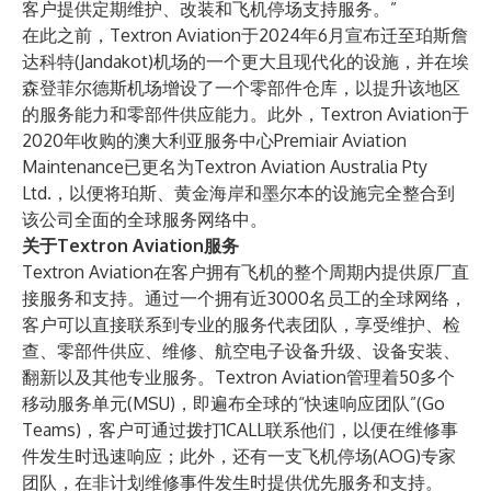
客户提供定期维护、改装和飞机停场支持服务。”
在此之前，Textron Aviation
于2024年6月宣布
迁至珀斯詹
达科特(Jandakot)机场的一个更大且现代化的设施，并在埃
森登菲尔德斯机场增设了一个零部件仓库，以提升该地区
的服务能力和零部件供应能力。此外，Textron Aviation于
2020年收购的澳大利亚服务中心Premiair Aviation
Maintenance已更名为Textron Aviation Australia Pty
Ltd.，以便将珀斯、黄金海岸和墨尔本的设施完全整合到
该公司全面的全球服务网络中。
关于Textron Aviation服务
Textron Aviation在客户拥有飞机的整个周期内提供原厂直
接服务和支持。通过一个拥有近3000名员工的全球网络，
客户可以直接联系到专业的服务代表团队，享受维护、检
查、零部件供应、维修、航空电子设备升级、设备安装、
翻新以及其他专业服务。Textron Aviation管理着50多个
移动服务单元(MSU)，即遍布全球的“快速响应团队”(Go
Teams)，客户可通过拨打1CALL联系他们，以便在维修事
件发生时迅速响应；此外，还有一支飞机停场(AOG)专家
团队，在非计划维修事件发生时提供优先服务和支持。