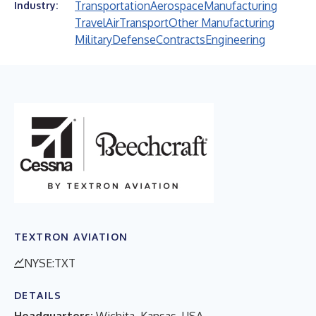
Transportation
Aerospace
Manufacturing
Industry:
Travel
Air
Transport
Other Manufacturing
Military
Defense
Contracts
Engineering
TEXTRON AVIATION
NYSE:TXT
DETAILS
Headquarters:
Wichita, Kansas, USA