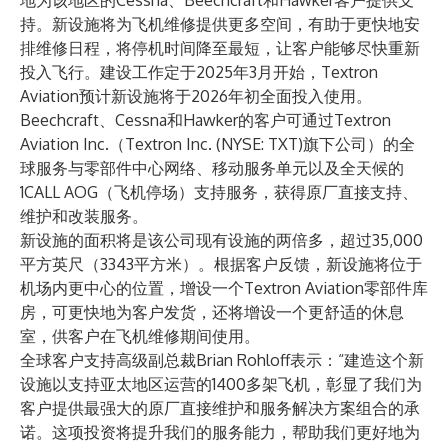
地为该地区的Cessna、Beechcraft和Hawker客户提供支
持。新设施将为飞机维修提供更多空间，有助于更快地安
排维修日程，将停机时间降至最短，让客户能够尽快重新
投入飞行。建设工作定于2025年3月开始，Textron
Aviation预计新设施将于2026年初全面投入使用。
Beechcraft、Cessna和Hawker的客户可通过
Textron
Aviation Inc.
（
Textron Inc.
(NYSE: TXT)旗下公司）的全
球服务与零部件中心网络、移动服务单元以及全天候的
1CALL AOG（飞机停场）支持服务，获得原厂直接支持、
维护和改装服务。
新设施的面积将是该公司现有设施的两倍多，超过35,000
平方英尺（3343平方米）。根据客户反馈，新设施将位于
机场内更中心的位置，增设一个Textron Aviation零部件库
房，可更快地为客户发货，还将增设一个更舒适的休息
室，供客户在飞机维修期间使用。
全球客户支持高级副总裁Brian Rohloff表示：“建造这个新
设施以支持亚太地区运营的1400多架飞机，彰显了我们为
客户提供最强大的原厂直接维护和服务解决方案组合的承
诺。这项投资将提升我们的服务能力，帮助我们更好地为