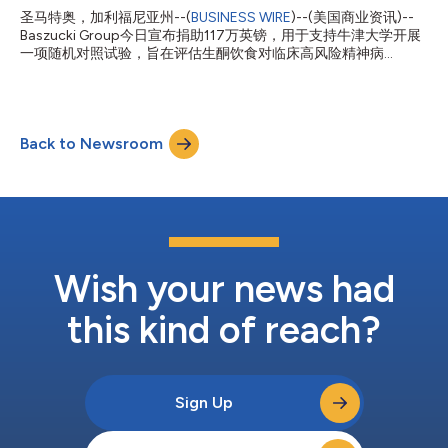
者的抑郁评分均有所改善。 神经性厌食症是一种毁灭性的精神疾
圣马特奥，加利福尼亚州--(
BUSINESS WIRE
)--(美国商业资讯)--
病，其死亡率在所有精神疾病中名列前茅；在美国，每52分钟就有
Baszucki Group今日宣布捐助117万英镑，用于支持牛津大学开展
一人因该疾病或其并发症而死亡。即使在成功恢复体重后，患者往
一项随机对照试验，旨在评估生酮饮食对临床高风险精神病
往仍会遭受持续的心理症状困扰——包括对身体不满、对进食的
（CHR-P）患者的可行性、安全性和疗效。研究人员将测试这种营
强烈恐惧以及对体型的过度关注——这些症状导致了极高的复发
养疗法在改善患者身心健康方面的效果。该项目基于日益增多的研
风险。 该研究的负责人、加州大学圣迭戈分校医学院精神病学教
究证据，这些证据表明代谢疗法在治疗严重精神疾病方面具有潜
授Guido Frank,...
力。 精神病性障碍给患者带来巨大的个人负担，且与预期寿命缩
Back to Newsroom
短相关。精神病并非立即发作，通常是在经历了一段早期、隐匿的
症状期后才显现。处于这一阶段的个体被归类为“高风险精神病性
障碍”（CHR-P），这代表一个关键的症状前阶段，并提供了预防
性治疗窗口期。然而，尽管用于检测CHR-P的诊断工具已相当成
熟，但治疗选择仍然有限。目前尚无针对性治疗手段能降低CHR-P
患者发展为完全性精神病的风险，这凸显了开发新型干预措施的紧
迫性。 这项随机对照试验（RCT）将招募50名CHR-P患者（年龄
14-35岁），分别接受为期12周的改良生酮饮食或对照饮食。试验
Wish your news had
期间将使用“高风险精神状态综合评估”（CAARMS）量表持续监测
症状严...
this kind of reach?
Sign Up