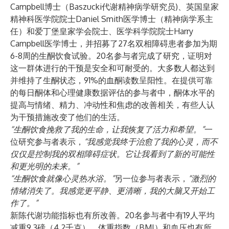
Campbell博士
（
Baszucki代谢精神病学研究员
)、
英国皇家
精神科医学院院士Daniel Smith医学博士
（精神病学系主
任）和
爱丁堡皇家学会院士、医学科学院院士Harry
Campbell医学博士
，并招募了27名双相障碍患者参加为期
6-8周的生酮饮食试验。20名参与者完成了研究，证明对
这一群体进行的干预是安全和可耐受的。大多数人都达到
并维持了生酮状态，91%的血酮读数呈阳性。在提供可靠
的每日酮体和心理健康数据评估的参与者中，酮体水平的
提高与情绪、精力、冲动性和焦虑的改善相关，有些人认
为干预措施改变了他们的生活。
“生酮饮食挽救了我的生命，让我恢复了活力和希望。”
一
位研究参与者表示，
“我感觉我终于治愈了我的心灵，而不
仅仅是控制我的双相障碍症状。它让我看到了新的可能性
和更光明的未来。”
“生酮饮食就像心灵热水浴。”
另一位参与者表示，
“激烈的
情绪消失了。我感觉更平静、更清晰，我的大脑又开始工
作了。”
新陈代谢功能指标也有所改善。20名参与者中有19人平均
减重9.3磅（4.2千克），体重指数（BMI）和血压也有所