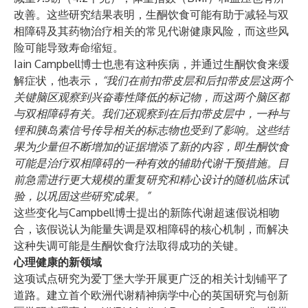
改善。这些研究结果表明，生酮饮食可能有助于减轻与双
相障碍及其药物治疗相关的常见代谢健康风险，而这些风
险可能导致
寿命缩短
。
Iain Campbell博士也患有这种疾病，并通过生酮饮食来缓
解症状，他表示，
“我们在前扣带皮层和后扣带皮层这两个
关键脑区观察到兴奋毒性降低的标记物，而这两个脑区都
与双相障碍有关。我们还观察到在后扣带皮层中，一种与
锂和胰岛素信号传导相关的标志物也受到了影响。这些结
果为少量但不断增加的证据增添了新的内容，即生酮饮食
可能是治疗双相障碍的一种有效的辅助代谢干预措施。目
前急需进行更大规模的重复研究和精心设计的随机临床试
验，以巩固这些研究成果。”
这些变化与Campbell博士提出的
新陈代谢超速假说
相吻
合，该假说认为能量失调是双相障碍的核心机制，而解决
这种失调可能是生酮饮食疗法取得成功的关键。
心理健康的新领域
这项试点研究为爱丁堡大学开展更广泛的相关计划铺平了
道路。
建立首个欧洲代谢精神病学中心的英国研究与创新