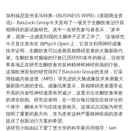
加利福尼亚州圣马特奥--(
BUSINESS WIRE
)--
(美国商业资
讯)-- Baszucki Group今天宣布了一项关于生酮饮食治疗双
相障碍的新试验研究。其中一名研究参与者表示，
"多年
来，我第一次感觉到我的大脑终于正常工作了。”
这项研究
今天首次发布在
BJPsych Open
上，它首次利用神经成像
技术证明，生酮饮食可以改善双相障碍患者的大脑新陈代
谢。生酮饮食对癫痫的疗效已历经100多年的验证，目前世
界各地正在研究生酮饮食对
各种精神和神经疾病
的疗效。
这项欧洲首创的研究得到了
Baszucki Group
的支持，它采
用核磁共振波谱（MRS）等先进的大脑成像技术来测量大
脑新陈代谢的变化。成像结果显示，双相障碍患者通常会
升高的兴奋性神经递质有所减少，这显示出生酮饮食有效
的潜在机制。研究还表明，在一部分每日报告症状评分的
个体中，酮体水平与症状改善相关。这项试点试验为研究
指明了重要的新方向，并为患有这种严重精神疾病的患者
提供了创新治疗方案的希望。
该研究小组由以下爱丁堡大学的科学家共同领导：
Iain