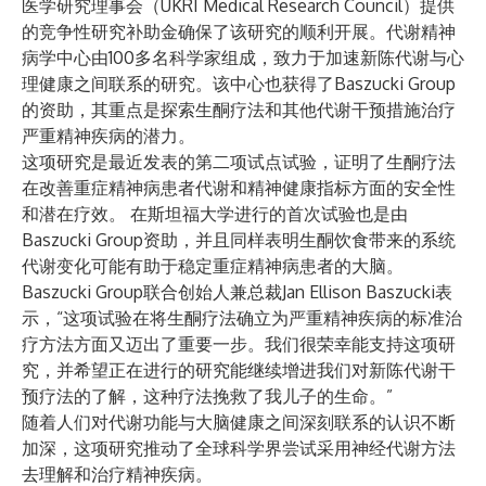
医学研究理事会（UKRI Medical Research Council）
提供
的竞争性研究补助金确保了该研究的顺利开展。代谢精神
病学中心由100多名科学家组成，致力于加速新陈代谢与心
理健康之间联系的研究。该中心也获得了Baszucki Group
的资助，其重点是探索生酮疗法和其他代谢干预措施治疗
严重精神疾病的潜力。
这项研究是最近发表的第二项试点试验，证明了生酮疗法
在改善重症精神病患者代谢和精神健康指标方面的安全性
和潜在疗效。 在
斯坦福大学
进行的首次试验也是由
Baszucki Group资助，并且同样表明生酮饮食带来的系统
代谢变化可能有助于稳定重症精神病患者的大脑。
Baszucki Group联合创始人兼总裁Jan Ellison Baszucki表
示，“这项试验在将生酮疗法确立为严重精神疾病的标准治
疗方法方面又迈出了重要一步。我们很荣幸能支持这项研
究，并希望正在进行的研究能继续增进我们对新陈代谢干
预疗法的了解，这种疗法挽救了我儿子的生命。”
随着人们对代谢功能与大脑健康之间深刻联系的认识不断
加深，这项研究推动了全球科学界尝试采用神经代谢方法
去理解和治疗精神疾病。