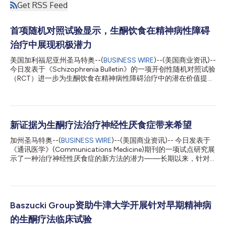
Get RSS Feed
首项随机对照试验显示，生酮饮食在精神病性障碍
治疗中展现积极潜力
美国加利福尼亚州圣马特奥--(
BUSINESS WIRE
)--(美国商业资讯)--
今日发表于《Schizophrenia Bulletin》的一项开创性随机对照试验
（RCT）进一步为生酮饮食在精神病性障碍治疗中的潜在价值提供
了新的研究证据。该研究由 University of California, San
Francisco（UCSF）研究人员开展，并获得 National Institute of
Mental Health（NIMH）部分资助。研究纳入了精神分裂症谱系障
碍或Ⅰ型双相情感障碍患者。结果显示，在为期一个月的随机对照
开放标签研究阶段，与维持常规饮食的受试者相比，采用生酮饮食
新证据为生酮疗法治疗神经性厌食症带来希望
的受试者代谢状况迅速改善。此外，在随后可自愿参加的为期四个
加州圣马特奥--(
BUSINESS WIRE
)--(美国商业资讯)-- 今日发表于
月的单组生酮饮食延长期研究中，持续坚持生酮饮食的受试者在代
《通讯医学》(Communications Medicine)期刊的一项试点研究展
谢、精神症状及认知功能等多项评估指标上均取得了显著改善。
示了一种治疗神经性厌食症的新方法的潜力——长期以来，针对
研究共纳入 58 名受试者，其中 47 名完成了为期一个月的随机对
该疾病的有效治疗手段非常有限。来自加州大学圣迭戈分校医学院
照试验，接受生酮饮食干预组与常规饮食对照组的比较。随后，25
的研究人员报告称，对于体重已恢复正常及轻度消瘦的神经性厌食
名受试者选择继续参加单组延长期研究，使生酮饮食干预总时长延
症患者而言，生酮营养干预（一种高脂肪、低碳水化合物、中等蛋
长至四个月。研究结果显示，该干预方案具有较...
白质的饮食）是可行且安全的。参与者对生酮干预耐受性良好，依
从率高，且在整个项目期间未观察到显著的体重下降。此外，进食
Baszucki Group资助牛津大学开展针对早期精神病
障碍症状得到显著改善：在研究结束时，近四分之三的研究完成者
的生酮疗法临床试验
达到了康复范围，不再符合神经性厌食症的诊断标准，且所有完成