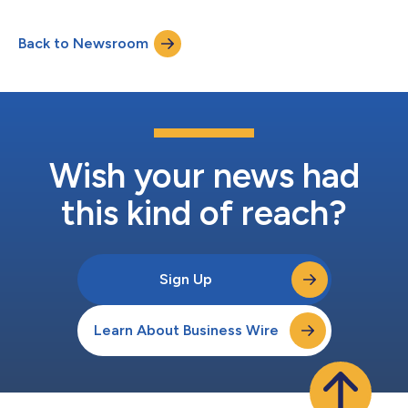
Bechtel Plant Machinery Inc. (BPMI) en Monroeville, PA, y Sintavia,
LLC en Fort Lauderdale, FL, colaboraron para desarrollar,
Back to Newsroom
fabricar, probar y suministrar el primer componente submarino
que utiliza una p...
Wish your news had
this kind of reach?
Sign Up
Learn About Business Wire