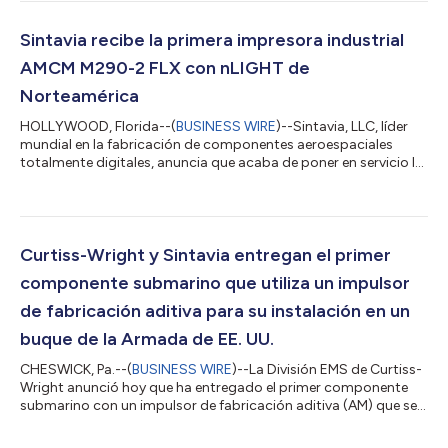
aeroespacial en tan sólo dos semanas: un proceso que con
anterioridad podría haber tardado meses. El intercambiador de
calor resultante demostró una reducción del 30 % en el peso y
Sintavia recibe la primera impresora industrial
una mejora del 20 % en eficienci...
AMCM M290-2 FLX con nLIGHT de
Norteamérica
HOLLYWOOD, Florida--(
BUSINESS WIRE
)--Sintavia, LLC, líder
mundial en la fabricación de componentes aeroespaciales
totalmente digitales, anuncia que acaba de poner en servicio la
primera impresora 3D industrial multiláser de Norteamérica
equipada con sistemas láser de fibra óptica nLIGHT AFX para la
conformación del haz. Los láseres gemelos de 1,2 kW de última
generación, instalados en una AMCM M290-2, permiten a los
operadores de impresoras 3D industriales modular el tamaño y
Curtiss-Wright y Sintavia entregan el primer
la forma del punto...
componente submarino que utiliza un impulsor
de fabricación aditiva para su instalación en un
buque de la Armada de EE. UU.
CHESWICK, Pa.--(
BUSINESS WIRE
)--La División EMS de Curtiss-
Wright anunció hoy que ha entregado el primer componente
submarino con un impulsor de fabricación aditiva (AM) que se
instalará en un buque de la Marina estadounidense. Curtiss-
Wright's Engineered Pump Division (EPD) en Bethlehem, PA,