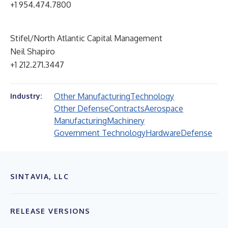
+1 954.474.7800
Stifel/North Atlantic Capital Management
Neil Shapiro
+1 212.271.3447
Other Manufacturing
Technology
Industry:
Other Defense
Contracts
Aerospace
Manufacturing
Machinery
Government Technology
Hardware
Defense
SINTAVIA, LLC
RELEASE VERSIONS