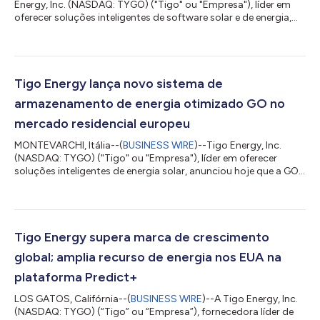
Energy, Inc. (NASDAQ: TYGO) ("Tigo" ou "Empresa"), líder em
oferecer soluções inteligentes de software solar e de energia,
anunciou hoje que a concessionária de energia elétrica
ucraniana, YASNO, é o mais recente cliente de nível corporativo
a implementar a plataforma Tigo Predict+. A plataforma AI
Energy capacita as operadoras de serviços públicos a se
adaptarem aos desafios da demanda real, equilibrando fontes
Tigo Energy lança novo sistema de
de geração renovável e...
armazenamento de energia otimizado GO no
mercado residencial europeu
MONTEVARCHI, Itália--(
BUSINESS WIRE
)--Tigo Energy, Inc.
(NASDAQ: TYGO) ("Tigo" ou "Empresa"), líder em oferecer
soluções inteligentes de energia solar, anunciou hoje que a GO
Battery, parte do GO Optimized ESS (sistema de
armazenamento de energia otimizado GO), já está sendo
enviada a clientes no mercado europeu, cumprindo com os
compromissos de pré-encomenda assumidos quando o
produto foi lançado em abril de 2026. A Empresa irá apresentar
Tigo Energy supera marca de crescimento
demonstrações ao vivo do sistema GO Optimized ESS na In...
global; amplia recurso de energia nos EUA na
plataforma Predict+
LOS GATOS, Califórnia--(
BUSINESS WIRE
)--A Tigo Energy, Inc.
(NASDAQ: TYGO) (“Tigo” ou “Empresa”), fornecedora líder de