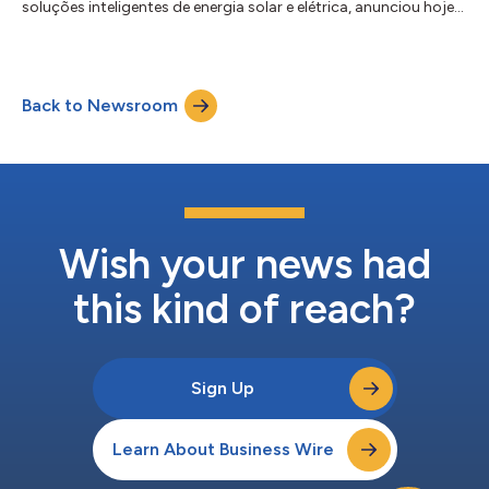
soluções inteligentes de energia solar e elétrica, anunciou hoje
que a plataforma Predict+ agora oferece preços integrados do
mercado spot em tempo real para clientes ISO nos Estados
Unidos. O Predict+ fornece às concessionárias de energia
insights detalhados sobre a demanda da rede, a geração
Back to Newsroom
renovável e a dinâmica do mercado de energia, aprimorando a
precisão, a escalabilidad...
Wish your news had
this kind of reach?
Sign Up
Learn About Business Wire