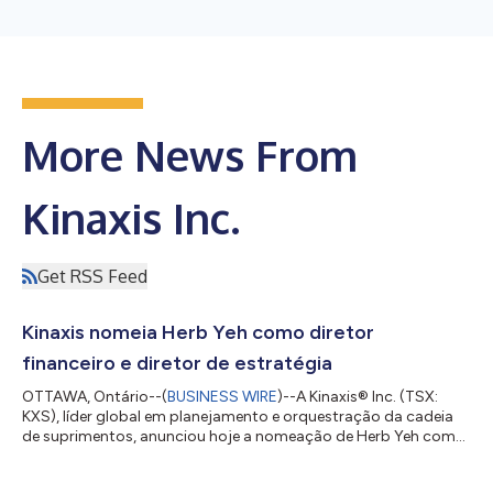
More News From
Kinaxis Inc.
Get RSS Feed
Kinaxis nomeia Herb Yeh como diretor
financeiro e diretor de estratégia
OTTAWA, Ontário--(
BUSINESS WIRE
)--A Kinaxis® Inc. (TSX:
KXS), líder global em planejamento e orquestração da cadeia
de suprimentos, anunciou hoje a nomeação de Herb Yeh como
diretor financeiro e diretor de estratégia, a partir do dia 27 de
julho de 2026. Nessa função, ele supervisionará a organização