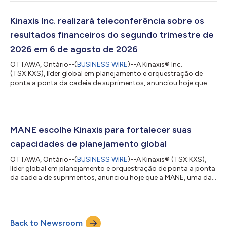
financeira global e as operações de estratégia corporativa da
empresa, liderando todas as áreas de finanças, contabilidade,
relações com investidores, estratégia corporativa e
Kinaxis Inc. realizará teleconferência sobre os
desenvolvimento corpo...
resultados financeiros do segundo trimestre de
2026 em 6 de agosto de 2026
OTTAWA, Ontário--(
BUSINESS WIRE
)--A Kinaxis® Inc.
(TSX:KXS), líder global em planejamento e orquestração de
ponta a ponta da cadeia de suprimentos, anunciou hoje que
agendou uma teleconferência para discutir seus resultados
financeiros do segundo trimestre encerrado em 30 de junho de
2026. A teleconferência será realizada na quinta-feira, 6 de
agosto de 2026, às 8h30 (horário do leste dos EUA), com a
participação de Razat Gaurav, CEO, e Peter Yaraskavitch, Vice-
MANE escolhe Kinaxis para fortalecer suas
Presidente de Planejamento e Anál...
capacidades de planejamento global
OTTAWA, Ontário--(
BUSINESS WIRE
)--A Kinaxis® (TSX:KXS),
líder global em planejamento e orquestração de ponta a ponta
da cadeia de suprimentos, anunciou hoje que a MANE, uma das
cinco principais organizações do mundo no setor de aromas e
fragrâncias, escolheu a Kinaxis para modernizar suas
capacidades de planejamento, à medida que acelera seu
crescimento global como parte de uma iniciativa de
Back to Newsroom
transformação corporativa mais ampla. Com sede no sul da