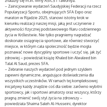
znalazły się m.in. firmy ASICS i Tawuniya.
– Zainicjowanie wydarzeń Saudyjskiej Federacji na rzecz
Popularyzacji Sportu, obejmujących SFA Expo oraz
maraton w Rijadzie 2025, stanowi istotny krok w
kierunku realizacji naszej misji, jaką jest uczynienie z
aktywności fizycznej podstawowego filaru codziennego
życia w Królestwie. Nie tylko pragniemy nagradzać
doskonałe osiągnięcia sportowe, ale również stworzyć
miejsce, w którym cała społeczność będzie mogła
poznawać nowe dyscypliny sportowe i uczyć się, jak żyć
zdrowiej – powiedział książę Khaled bin Alwaleed bin
Talal Al Saud, prezes SFA.
– Zebranie naszych wydarzeń pod jednym szyldem
zapewni dynamiczne, angażujące doświadczenia dla
wszystkich uczestników. W ramach tej kompleksowej
inicjatywy każdy znajdzie coś dla siebie: zarówno wybitni
sportowcy, jak i sportowi amatorzy oraz wszyscy, którzy
pragną zmienić swój styl życia na zdrowszy –
powiedziała Shaima Saleh Al-Husseini, dyrektor