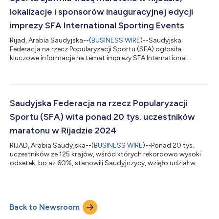
lokalizacje i sponsorów inauguracyjnej edycji
imprezy SFA International Sporting Events
Rijad, Arabia Saudyjska--(
BUSINESS WIRE
)--Saudyjska
Federacja na rzecz Popularyzacji Sportu (SFA) ogłosiła
kluczowe informacje na temat imprezy SFA International
Sporting Events 2025, której częścią będą SFA Expo i maraton
w Rijadzie. SFA Expo odbędzie się w dniach 5–7 lutego 2025
roku w rijadzkiej dzielnicy JAX, natomiast datę maratonu w
Rijadzie wyznaczono na 8 lutego 2025 roku. SFA Expo posłuży
uczestnikom maratonu za miejsce odbioru numerów
Saudyjska Federacja na rzecz Popularyzacji
startowych oraz będzie obejmować interaktywne stre...
Sportu (SFA) wita ponad 20 tys. uczestników
maratonu w Rijadzie 2024
RIJAD, Arabia Saudyjska--(
BUSINESS WIRE
)--Ponad 20 tys.
uczestników ze 125 krajów, wśród których rekordowo wysoki
odsetek, bo aż 60%, stanowili Saudyjczycy, wzięło udział w
trzeciej edycji maratonu w Rijadzie 10 lutego. Oznacza to
wzrost liczby uczestników o 33% w porównaniu z 15 tys.
biegaczy w roku 2023. Po raz pierwszy linia startu i mety oraz
pobliska Wioska Maratończyków były umieszczone w pobliżu
Back to Newsroom
stadionu Kingdom Arena i strefy rozrywki Boulevard World. Z
tego miejsca zawodnicy w każdym w...