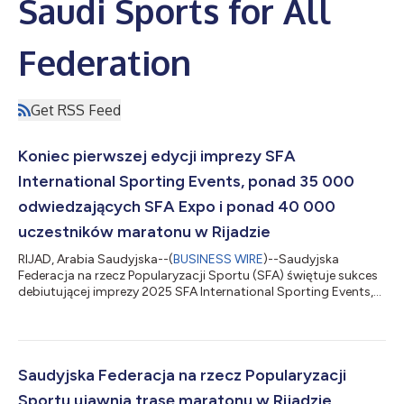
Saudi Sports for All
Federation
Get RSS Feed
Koniec pierwszej edycji imprezy SFA
International Sporting Events, ponad 35 000
odwiedzających SFA Expo i ponad 40 000
uczestników maratonu w Rijadzie
RIJAD, Arabia Saudyjska--(
BUSINESS WIRE
)--Saudyjska
Federacja na rzecz Popularyzacji Sportu (SFA) świętuje sukces
debiutującej imprezy 2025 SFA International Sporting Events,
łączącej SFA Expo i maraton w Rijadzie. SFA Expo odbyła się w
dniach 5–7 lutego 2025 r. w rijadzkiej dzielnicy JAX, natomiast
maraton w Rijadzie miał miejsce 8 lutego 2025 roku. SFA Expo
przyciągnęła 35 359 odwiedzających, którzy mieli do
dyspozycji interaktywne strefy sportowe, zajęcia fitness,
Saudyjska Federacja na rzecz Popularyzacji
wystawy poświęcone zdrowiu...
Sportu ujawnia trasę maratonu w Rijadzie,