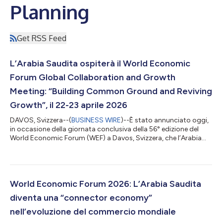
Planning
Get RSS Feed
L’Arabia Saudita ospiterà il World Economic
Forum Global Collaboration and Growth
Meeting: “Building Common Ground and Reviving
Growth”, il 22-23 aprile 2026
DAVOS, Svizzera--(
BUSINESS WIRE
)--È stato annunciato oggi,
in occasione della giornata conclusiva della 56° edizione del
World Economic Forum (WEF) a Davos, Svizzera, che l’Arabia
Saudita ospiterà il World Economic Forum (WEF) Global
Collaboration and Growth Meeting: “Building Common Ground
and Reviving Growth, a Jeddah il 22 e 23 aprile 2026. Sua
Eccellenza Faisal F. Alibrahim, Ministro dell’Economia e della
Pianificazione dell’Arabia Saudita, ha confermato i dettagli di
World Economic Forum 2026: L’Arabia Saudita
questo importante appu...
diventa una “connector economy”
nell’evoluzione del commercio mondiale