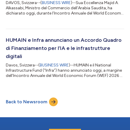
DAVOS, Svizzera--(
BUSINESS WIRE
)--Sua Eccellenza Majid A.
Alkassabi, Ministro del Commercio dell’Arabia Saudita, ha
dichiarato oggi, durante l’Incontro Annuale del World Economic
Forum a Davos, che il Regno è pronto a beneficiare delle
trasformazioni in atto nelle catene di approvvigionamento
globali. Intervenendo nella sessione intitolata “Many Shapes of
Trade” (Molteplici forme di commercio), il Ministro ha
commentato: “Il commercio oggi sta sicuramente passando
HUMAIN e Infra annunciano un Accordo Quadro
da un modello di fair trade a...
di Finanziamento per l’IA e le infrastrutture
digitali
Davos, Svizzera--(
BUSINESS WIRE
)--HUMAIN e il National
Infrastructure Fund (“Infra”) hanno annunciato oggi, a margine
dell’Incontro Annuale del World Economic Forum (WEF) 2026 a
Davos, Svizzera, la sottoscrizione di un Accordo Quadro di
Finanziamento Strategico fino a 1,2 miliardi di dollari per
sostenere l’espansione di progetti di infrastrutture digitali e di
intelligenza artificiale nel Regno dell’Arabia Saudita. L’Accordo
Back to Newsroom
Quadro definisce termini di finanziamento non vincolanti per lo
svilu...