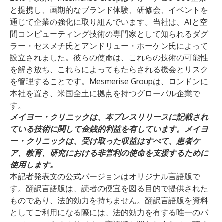
と提携し、画期的なブランド体験、研修会、イベントを
通じて企業の強化に取り組んでいます。当社は、AIと空
間コンピューティング技術の専門家として知られるダグ
ラー・セスメチ氏とアンドリュー・ホーケン氏によって
設立されました。彼らの使命は、これらの技術の可能性
を解き放ち、これらによってもたらされる機会とリスク
を管理することです。Mesmerise Groupは、ロンドンに
本社を置き、米国全土に拠点を持つグローバル企業で
す。
メイヨー・クリニックは、本プレスリリースに記載され
ている技術に関して金銭的利益を有しています。メイヨ
ー・クリニックは、受け取った収益はすべて、患者ケ
ア、教育、研究における非営利の使命を支援するために
使用します。
本記者発表文の公式バージョンはオリジナル言語版で
す。翻訳言語版は、読者の便宜を図る目的で提供された
ものであり、法的効力を持ちません。翻訳言語版を資料
としてご利用になる際には、法的効力を有する唯一のバ