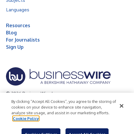
Subjects
Languages
Resources
Blog
For Journalists
Sign Up
© 2026 Business Wire, Inc.
By clicking “Accept All Cookies”, you agree to the storing of
Privacy Policy
Cookie Policy
Accessibility Statement
cookies on your device to enhance site navigation,
analyze site usage, and assist in our marketing efforts.
Terms of Use
Legal
Cookie Policy