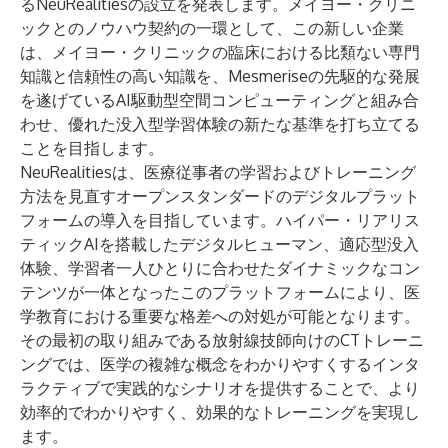
るNeuRealitiesの設立を発表します。メイヨー・クリニ
ックとのノウハウ契約の一環として、この新しい企業
は、メイヨー・クリニックの臨床における比類ない専門
知識と信頼性の高い知識を、Mesmeriseの先駆的な発展
を遂げているAI駆動型空間コンピューティングと組み合
わせ、優れた没入型学習体験の新たな基準を打ち立てる
ことを目指します。
NeuRealitiesは、医療従事者の学習およびトレーニング
方法を見直すオープンスタンダードのデジタルプラット
フォームの導入を目指しています。ハイパー・リアリス
ティックAIを搭載したデジタルヒューマン、適応型没入
体験、学習者一人ひとりに合わせたダイナミックなコン
テンツが一体となったこのプラットフォームにより、医
学教育における重要な格差への対処が可能となります。
その最初の取り組みである放射線技師向けのCTトレーニ
ングでは、医学の複雑な概念をわかりやすくするインタ
ラクティブで実践的なシナリオを提供することで、より
効率的でわかりやすく、効果的なトレーニングを実現し
ます。