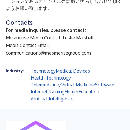
ージョンであるオリジナル言語版と照らし合わせて頂く
ようお願い致します。
Contacts
For media inquiries, please contact:
Mesmerise Media Contact: Leslie Marshall
Media Contact Email:
communications@mesmerisegroup.com
Technology
Medical Devices
Industry:
Health Technology
Telemedicine/Virtual Medicine
Software
Internet
Training
Health
Education
Artificial Intelligence