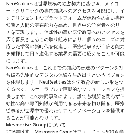
NeuRealitiesは世界規模の独占契約に基づき、メイヨ
ー・クリニックの専門知識へのアクセスを可能にし、イ
ンテリジェントなプラットフォームが信頼性の高い専門
知識と人間の潜在能力を高め、世界中の学習者へのリー
チを実現します。信頼性の高い医学教育へのアクセスを
広く普及させるこの取り組みにより、個々のニーズに対
応した学習の新時代を促進し、医療従事者が自信と能力
を発揮して日々進化する業界の需要に応えることを可能
にします。
NeuRealitiesは、これまでの知識の伝達のパターンを打
ち破る先駆的なデジタル体験を生み出すというビジョン
を体現します。NeuRealitiesは医学教育の新しい形をつ
くるべく、スケーラブルで画期的なソリューションを提
供します。この共同事業により、誰でも場所を問わず信
頼性の高い専門知識が利用できる未来を切り開き、医療
従事者が世界中で優れたケアとイノベーションを提供す
ることが可能となります。
Mesmerise Groupについて
2016年以来、
Mesmerise Group
はフォーチュン500企業