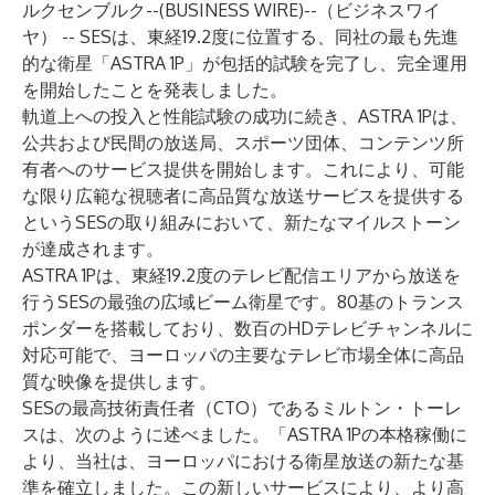
ルクセンブルク--(
BUSINESS WIRE
)--
（ビジネスワイ
ヤ） -- SESは、東経19.2度に位置する、同社の最も先進
的な衛星「
ASTRA 1P
」が包括的試験を完了し、完全運用
を開始したことを発表しました。
軌道上への投入と性能試験の成功に続き、ASTRA 1Pは、
公共および民間の放送局、スポーツ団体、コンテンツ所
有者へのサービス提供を開始します。これにより、可能
な限り広範な視聴者に高品質な放送サービスを提供する
というSESの取り組みにおいて、新たなマイルストーン
が達成されます。
ASTRA 1Pは、東経19.2度のテレビ配信エリアから放送を
行うSESの最強の広域ビーム衛星です。80基のトランス
ポンダーを搭載しており、数百のHDテレビチャンネルに
対応可能で、ヨーロッパの主要なテレビ市場全体に高品
質な映像を提供します。
SESの最高技術責任者（CTO）であるミルトン・トーレ
スは、次のように述べました。「ASTRA 1Pの本格稼働に
より、当社は、ヨーロッパにおける衛星放送の新たな基
準を確立しました。この新しいサービスにより、より高