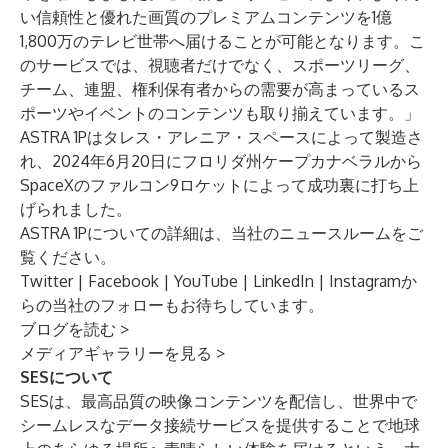
い信頼性と優れた画質のプレミアムコンテンツを1億
1,800万のテレビ世帯へ届けることが可能となります。こ
のサービスでは、視聴者だけでなく、スポーツリーグ、
チーム、連盟、権利保有者からの需要が高まっているス
ポーツやイベントのコンテンツも取り揃えています。」
ASTRA 1Pはタレス・アレニア・スペースによって製造さ
れ、2024年6月20日にフロリダ州ケープカナベラルから
SpaceXのファルコン9ロケットによって成功裏に打ち上
げられました。
ASTRA 1Pについての詳細は、
当社のニュースルーム
をご
覧ください。
Twitter
|
Facebook
|
YouTube
|
LinkedIn
|
Instagram
か
らの当社のフォローもお待ちしています。
ブログを読む
>
メディアギャラリーを見る
>
SESについて
SESは、最高品質の映像コンテンツを配信し、世界中で
シームレスなデータ接続サービスを提供することで地球