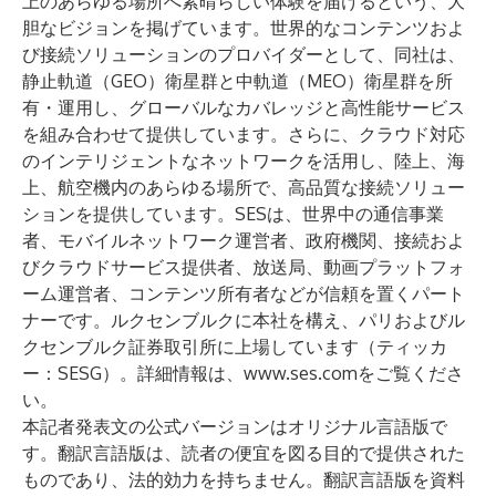
上のあらゆる場所へ素晴らしい体験を届けるという、大
胆なビジョンを掲げています。世界的なコンテンツおよ
び接続ソリューションのプロバイダーとして、同社は、
静止軌道（GEO）衛星群と中軌道（MEO）衛星群を所
有・運用し、グローバルなカバレッジと高性能サービス
を組み合わせて提供しています。さらに、クラウド対応
のインテリジェントなネットワークを活用し、陸上、海
上、航空機内のあらゆる場所で、高品質な接続ソリュー
ションを提供しています。SESは、世界中の通信事業
者、モバイルネットワーク運営者、政府機関、接続およ
びクラウドサービス提供者、放送局、動画プラットフォ
ーム運営者、コンテンツ所有者などが信頼を置くパート
ナーです。ルクセンブルクに本社を構え、パリおよびル
クセンブルク証券取引所に上場しています（ティッカ
ー：SESG）。詳細情報は、
www.ses.com
をご覧くださ
い。
本記者発表文の公式バージョンはオリジナル言語版で
す。翻訳言語版は、読者の便宜を図る目的で提供された
ものであり、法的効力を持ちません。翻訳言語版を資料