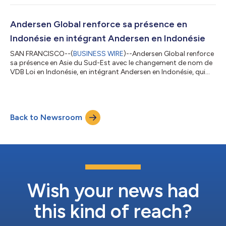
mobilité mondiale et de prix de transfert. Basée en Allemagne et
présente en Autriche, L+C conseille de grandes multinationales
et entreprises familiales, des family offices, des fondation...
Andersen Global renforce sa présence en
Indonésie en intégrant Andersen en Indonésie
SAN FRANCISCO--(
BUSINESS WIRE
)--Andersen Global renforce
sa présence en Asie du Sud-Est avec le changement de nom de
VDB Loi en Indonésie, en intégrant Andersen en Indonésie, qui
devient ainsi le plus récent membre de l'organisation. Andersen
en Indonésie propose des services de conseil fiscal et juridique
aux multinationales et aux investisseurs étrangers opérant sur
le marché indonésien. Le cabinet combine une longue
Back to Newsroom
expérience du marché avec une approche pragmatique visant à
dispenser des co...
Wish your news had
this kind of reach?