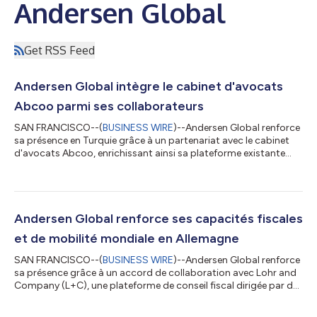
Andersen Global
Get RSS Feed
Andersen Global intègre le cabinet d'avocats
Abcoo parmi ses collaborateurs
SAN FRANCISCO--(
BUSINESS WIRE
)--Andersen Global renforce
sa présence en Turquie grâce à un partenariat avec le cabinet
d'avocats Abcoo, enrichissant ainsi sa plateforme existante
dans ce pays par l'ajout de compétences juridiques. Fondé en
2014, le cabinet Abcoo conseille des clients locaux et
internationaux dans de nombreux domaines juridiques, grâce à
son expertise en droit des sociétés et F&A, dans l'immobilier et
la construction, en règlement des litiges, en droit du travail, en
Andersen Global renforce ses capacités fiscales
conform...
et de mobilité mondiale en Allemagne
SAN FRANCISCO--(
BUSINESS WIRE
)--Andersen Global renforce
sa présence grâce à un accord de collaboration avec Lohr and
Company (L+C), une plateforme de conseil fiscal dirigée par des
dirigeants, fournissant des solutions pratiques et réactives en
matière de conformité fiscale, de fiscalité transfrontalière, de