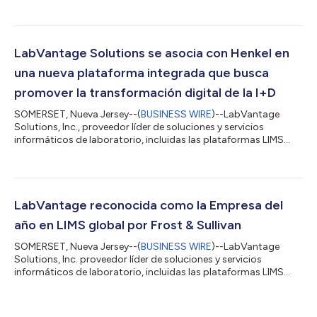
LabVantage CORTEX, plataforma de inteligencia artificial (IA),
análisis y automatización de última generación. El lanzamiento
representa una evolución estratégica de la cartera de
productos informáticos para laboratorios de la empresa, ya
que integra IA avanzada y automatización más inteligente en la
LabVantage Solutions se asocia con Henkel en
experiencia central de LabV...
una nueva plataforma integrada que busca
promover la transformación digital de la I+D
SOMERSET, Nueva Jersey--(
BUSINESS WIRE
)--LabVantage
Solutions, Inc., proveedor líder de soluciones y servicios
informáticos de laboratorio, incluidas las plataformas LIMS
específicas que permiten un rápido despliegue a costos
reducidos, anuncia una colaboración con Henkel AG & Co.
KGaA (“Henkel”) para integrar las soluciones LIMS de
LabVantage y Product Lifecycle Management (PLM) de SAP en la
plataforma central I+D 4.0 de Henkel para sus negocios de
LabVantage reconocida como la Empresa del
consumo. La decisión estratégica de LabVa...
año en LIMS global por Frost & Sullivan
SOMERSET, Nueva Jersey--(
BUSINESS WIRE
)--LabVantage
Solutions, Inc. proveedor líder de soluciones y servicios
informáticos de laboratorio, incluidas las plataformas LIMS
específicas que permiten un rápido despliegue a bajo costo,
anuncia que ha sido galardonada con el prestigioso premio a la
“Empresa del Año en la Industria Global de Sistemas de Gestión