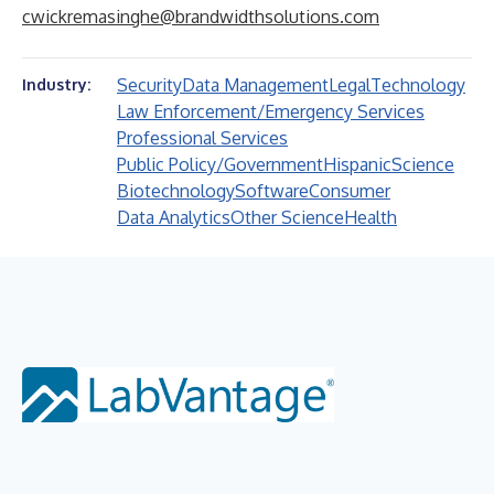
cwickremasinghe@brandwidthsolutions.com
Security
Data Management
Legal
Technology
Industry:
Law Enforcement/Emergency Services
Professional Services
Public Policy/Government
Hispanic
Science
Biotechnology
Software
Consumer
Data Analytics
Other Science
Health