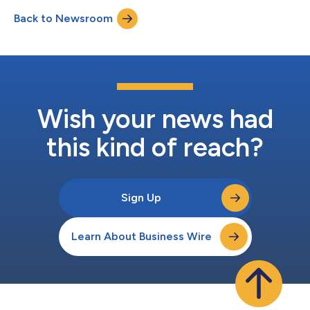
de la Información de Laboratorio” (LIMS) por Frost & Sullivan.
Back to Newsroom
Este reconocimiento destaca el liderazgo de LabVantage en
innovación visiona...
Wish your news had
this kind of reach?
Sign Up
Learn About Business Wire