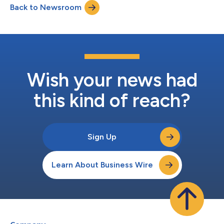
Back to Newsroom
wieder zurück. 1 . Der Bericht 'DeliveryX Returns 2024', der
zusammen mit nShift e...
Wish your news had
this kind of reach?
Sign Up
Learn About Business Wire