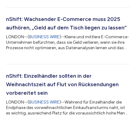
Fähigkeit schaffen, Kosten zu senken, Risiken zu managen, die
Loyalität zu steigern und den Umsatz zu steigern. nShift, der
weltweit führende Anbieter von Liefer- und
Erfahrungsmanagement, skizziert heute fünf Möglichkeiten, wie
nShift: Wachsender E-Commerce muss 2025
die Lösung logistischer und kommerzieller Herausforderungen...
aufhören, „Geld auf dem Tisch liegen zu lassen“
LONDON--(
BUSINESS WIRE
)--Kleine und mittlere E-Commerce-
Unternehmen befürchten, dass sie Geld verlieren, wenn sie ihre
Prozesse nicht optimieren, aus Datenanalysen lernen und das
Kundenerlebnis nicht verbessern. Die Experten von nShift
fordern wachsende und ehrgeizige E-Commerce-Unternehmen
auf, 2025 zum Jahr zu machen, in dem sie den Lieferprozess
nutzen, um den Umsatz zu maximieren und geschäftliche
Herausforderungen zu lösen. Kleinere E-Commerce-
nShift: Einzelhändler sollten in der
Unternehmen sind besser als ihre größeren Konk...
Weihnachtszeit auf Flut von Rücksendungen
vorbereitet sein
LONDON--(
BUSINESS WIRE
)--Während für Einzelhändler die
Endphase des vorweihnachtlichen Einkaufsansturms naht, ist
es wichtig, ausreichend Platz für die voraussichtlich hohe Menge
an Rücksendungen bereit zu halten. Diese Ansicht vertritt nShift,
global führend bei Software für die Verwaltung von
Paketzustellungen. Denn Berichten zufolge sendet einer von drei
Käufern seine Black Friday- und Cyber Monday-Schnäppchen