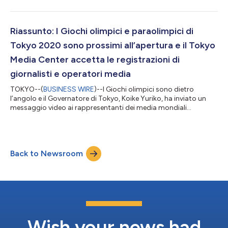
Giappone. A "#Tokyo Tokyo BASE", per comunicare ai visitatori
giapponesi e stranieri il fascino di Tokyo, dove tradizione e
cultura d'avanguardia coesistono fin dal periodo Edo, saranno
venduti "Tokyo Omiyage (souvenir di Tokyo)", sviluppati
Riassunto: I Giochi olimpici e paraolimpici di
congiuntamente dal Governo Met...
Tokyo 2020 sono prossimi all’apertura e il Tokyo
Media Center accetta le registrazioni di
giornalisti e operatori media
TOKYO--(
BUSINESS WIRE
)--I Giochi olimpici sono dietro
l’angolo e il Governatore di Tokyo, Koike Yuriko, ha inviato un
messaggio video ai rappresentanti dei media mondiali
invitandoli al Tokyo Media Center (TMC) gestito dal Governo
metropolitano di Tokyo. Il TMC fornisce servizi non solo per gli
esponenti della stampa che si recheranno a Tokyo, ma anche a
chi riporterà dai propri Paesi di appartenenza, che costituisce
Back to Newsroom
un’ottima opportunità per coprire i Giochi e la città online,
indipendentement...
Wish your news had