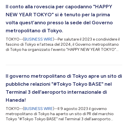
Il conto alla rovescia per capodanno "HAPPY
NEW YEAR TOKYO" si è tenuto per la prima
volta quest’anno presso la sede del Governo
metropolitano di Tokyo.
TOKYO--(
BUSINESS WIRE
)--Per salutare il 2023 e condividere il
fascino di Tokyo e l’attesa del 2024, il Governo metropolitano
di Tokyo ha organizzato l’evento "HAPPY NEW YEAR TOKYO"
per il conto alla rovescia di capodanno a Tomin Hiroba (piazza
dei cittadini) presso l’edificio del Governo metropolitano di
Tokyo per la gioia di tutti: bambini, adulti e turisti, con circa 650
persone che hanno presenziato all’evento quella sera. Lo
spettacolo è iniziato con uno splendido gioco di luci in video
Il governo metropolitano di Tokyo apre un sito di
map...
pubbliche relazioni "#Tokyo Tokyo BASE" nel
Terminal 3 dell'aeroporto internazionale di
Haneda!
TOKYO--(
BUSINESS WIRE
)--Il 9 agosto 2023 il governo
metropolitano di Tokyo ha aperto un sito di PR del marchio
Tokyo "#Tokyo Tokyo BASE" nel Terminal 3 dell'aeroporto
internazionale di Haneda, la porta del cielo di Tokyo e del