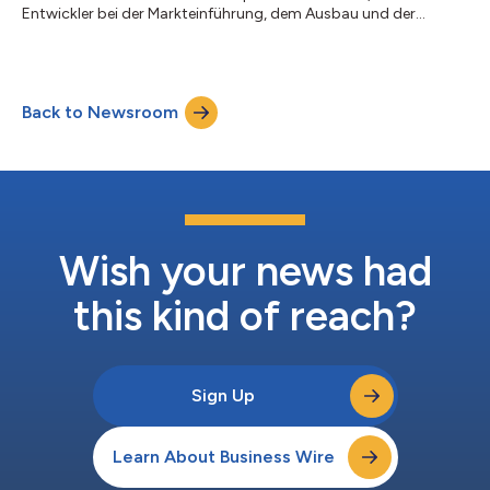
Entwickler bei der Markteinführung, dem Ausbau und der
Monetarisierung ihrer Spiele unterstützt, gab heute bekannt,
dass es das Game Camp France am 18. und 19. Juni 2026
sponsorn wird. Die französische Videospielbranche gilt weithin
als eine der dynamischsten in Europa; ihr Umsatz belief sich im
Back to Newsroom
Jahr 2025 auf rund 5,8 Milliarden Euro. Es handelt sich nicht um
einen zentralisierten...
Wish your news had
this kind of reach?
Sign Up
Learn About Business Wire