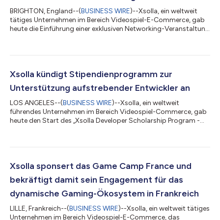
BRIGHTON, England--(
BUSINESS WIRE
)--Xsolla, ein weltweit
tätiges Unternehmen im Bereich Videospiel-E-Commerce, gab
heute die Einführung einer exklusiven Networking-Veranstaltung
für die britische Spieleentwickler-Community bekannt: Xsolla
Connect findet am 15. Juli 2026 im Rahmen der
Develop:Brighton 2026 statt. Die Veranstaltung soll
unabhängige und mittelständische Entwickler, Publisher,
Investoren und Branchenexperten zusammenbringen und bietet
Xsolla kündigt Stipendienprogramm zur
einen Abend voller wertvoller Kontakte und umse...
Unterstützung aufstrebender Entwickler an
LOS ANGELES--(
BUSINESS WIRE
)--Xsolla, ein weltweit
führendes Unternehmen im Bereich Videospiel-Commerce, gab
heute den Start des „Xsolla Developer Scholarship Program -
Cologne 2026“ bekannt. Dabei handelt es sich um eine Initiative
zur Unterstützung unabhängiger und mittelständischer
Spieleentwickler, die finanzielle Hürden überwinden müssen, um
an der gamescom 2026 in Köln teilzunehmen. Auf der weltweit
größten Gaming-Veranstaltung treffen sich Entwickler,
Xsolla sponsert das Game Camp France und
Publisher, Investoren und Branchenfü...
bekräftigt damit sein Engagement für das
dynamische Gaming-Ökosystem in Frankreich
LILLE, Frankreich--(
BUSINESS WIRE
)--Xsolla, ein weltweit tätiges
Unternehmen im Bereich Videospiel-E-Commerce, das