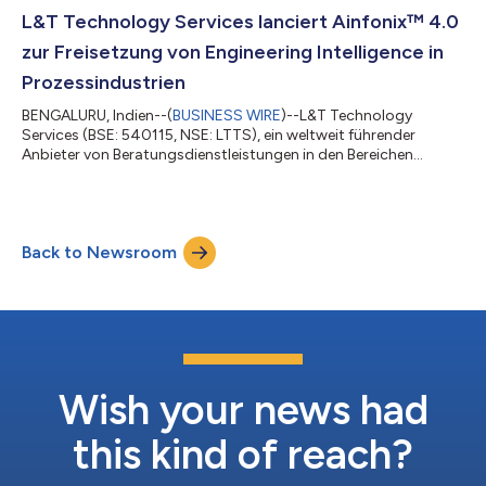
Hackathon brachte nahezu 4.000 Ingenieure (mehr als 770
L&T Technology Services lanciert Ainfonix™ 4.0
Teams) aus Bengaluru,...
zur Freisetzung von Engineering Intelligence in
Prozessindustrien
BENGALURU, Indien--(
BUSINESS WIRE
)--L&T Technology
Services (BSE: 540115, NSE: LTTS), ein weltweit führender
Anbieter von Beratungsdienstleistungen in den Bereichen
Engineering Intelligence Solutions und ER&D, gab heute die
Lancierung von Ainfonix™ 4.0 bekannt, einer Plattform für
Engineering Intelligence der nächsten Generation für
Prozessindustrien. Ainfonix™ 4.0 wurde bei der EI Live
Back to Newsroom
vorgestellt, der Leitveranstaltung von LTTS, die Analysten,
Branchenführer und Engineering-Experten z...
Wish your news had
this kind of reach?