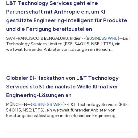
L&T Technology Services geht eine
Partnerschaft mit Anthropic ein, um KI-
gestützte Engineering-Intelligenz für Produkte
und die Fertigung bereitzustellen
SAN FRANCISCO & BENGALURU, Indien--(
BUSINESS WIRE
)--L&T
Technology Services Limited (BSE: 540115, NSE: LTTS), ein
weltweit führender Anbieter von Lösungen im Bereich
„Engineering Intelligence“ sowie von Beratungsdienstleistungen
im Bereich ER&D, gab heute eine Partnerschaft mit Anthropic
bekannt, um die Entwicklung von „Engineering Intelligence“
voranzutreiben, indem Claude-Modelle in alle technischen
Prozesse und die KI-gestützten Plattformen von LTTS integriert
Globaler EI-Hackathon von L&T Technology
werden. Die Zusammenarb...
Services stößt die nächste Welle KI-nativer
Engineering-Lösungen an
MÜNCHEN--(
BUSINESS WIRE
)--L&T Technology Services (BSE:
540115, NSE: LTTS), ein weltweit führender Anbieter von
Beratungsdienstleistungen in den Bereichen Engineering
Intelligence Solutions & ER&D, hat Engineering Intelligence (EI)
OpenHack 2026, den ersten globalen Innovationswettbewerb
dieser Art, der gleichzeitig an neun Standorten in Indien, den
USA und Europa stattfand, erfolgreich abgeschlossen. Der