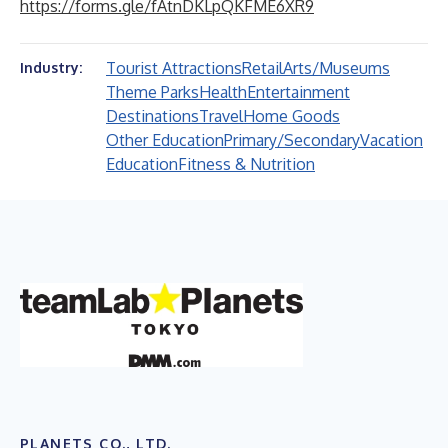
https://forms.gle/fAtnDKLpQKFME6XR9
Tourist Attractions
Retail
Arts/Museums
Industry:
Theme Parks
Health
Entertainment
Destinations
Travel
Home Goods
Other Education
Primary/Secondary
Vacation
Education
Fitness & Nutrition
PLANETS CO., LTD.