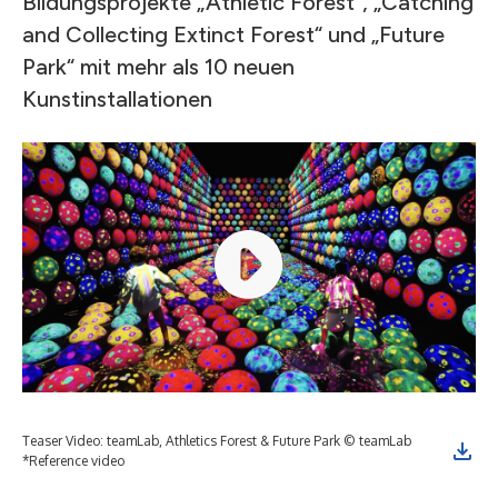
Bildungsprojekte „Athletic Forest“, „Catching
and Collecting Extinct Forest“ und „Future
Park“ mit mehr als 10 neuen
Kunstinstallationen
Teaser Video: teamLab, Athletics Forest & Future Park © teamLab
Tea
*Reference video
*Re