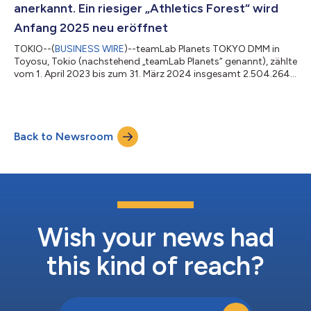
anerkannt. Ein riesiger „Athletics Forest“ wird
Anfang 2025 neu eröffnet
TOKIO--(
BUSINESS WIRE
)--teamLab Planets TOKYO DMM in
Toyosu, Tokio (nachstehend „teamLab Planets“ genannt), zählte
vom 1. April 2023 bis zum 31. März 2024 insgesamt 2.504.264
Besucher. Diese Leistung hat dem Museum die Anerkennung von
GUINNESS WORLD RECORDS als meistbesuchtes Museum
(einzelne Kunstgruppe) der Welt eingebracht. Außerdem
verzeichnete teamLab Planets von Januar bis Dezember 2023
Back to Newsroom
insgesamt 2.412.495 Besucher (*1). Im Vergleich zur Studie „The
Art Newspaper Visitor Figures 2023“ (*2...
Wish your news had
this kind of reach?