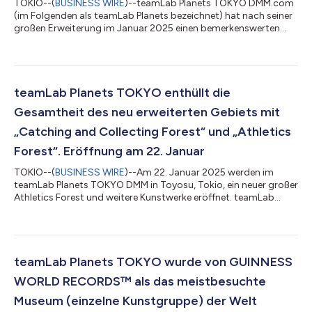
TOKIO--(
BUSINESS WIRE
)--teamLab Planets TOKYO DMM.com
(im Folgenden als teamLab Planets bezeichnet) hat nach seiner
großen Erweiterung im Januar 2025 einen bemerkenswerten
Anstieg der Ticketverkäufe um 130 % im Vergleich zum Vorjahr
verzeichnet *1 . Auch die Aufenthaltsdauer der Besucher hat sich
deutlich erhöht. Eine kürzlich durchgeführte Umfrage ergab,
dass der Anteil der Besucher, die „2 Stunden oder länger“
blieben, um etwa 48 % gestiegen ist, während der Anteil der
teamLab Planets TOKYO enthüllt die
Besucher, die „3 Stunde...
Gesamtheit des neu erweiterten Gebiets mit
„Catching and Collecting Forest“ und „Athletics
Forest“. Eröffnung am 22. Januar
TOKIO--(
BUSINESS WIRE
)--Am 22. Januar 2025 werden im
teamLab Planets TOKYO DMM in Toyosu, Tokio, ein neuer großer
Athletics Forest und weitere Kunstwerke eröffnet. teamLab
Planets vergrößert seine Fläche um das 1,5-Fache und schafft so
einen neuen, weitläufigen Raum für die Vorstellung der
Bildungsprojekte von teamLab. Zu den neuen Ergänzungen
gehören der Athletics Forest, ein komplexer, mehrdimensionaler
kreativer Sportbereich; der Catching and Collecting Extinct
teamLab Planets TOKYO wurde von GUINNESS
Forest, in dem Besucher ausges...
WORLD RECORDS™ als das meistbesuchte
Museum (einzelne Kunstgruppe) der Welt