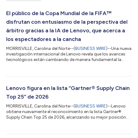
El público de la Copa Mundial de la FIFA™
disfrutan con entusiasmo de la perspectiva del
árbitro gracias a la IA de Lenovo, que acerca a
los espectadores a la cancha
MORRISVILLE, Carolina del Norte--(
BUSINESS WIRE
)--Una nueva
investigación internacional de Lenovo revela que los avances
tecnológicos están cambiando de manera fundamental la
forma en que los aficionados viven la Copa Mundial de la FIFA
2026™, haciendo que los espectadores se sientan más cerca
que nunca de la acción. Según una encuesta realizada a
seguidores del fútbol en Australia, Canadá, India, Reino Unido y
Estados Unidos, el 87% afirma que la tecnología está
Lenovo figura en la lista “Gartner® Supply Chain
mejorando su experiencia como e...
Top 25” de 2026
MORRISVILLE, Carolina del Norte--(
BUSINESS WIRE
)--Lenovo
obtiene nuevamente el reconocimiento en la lista Gartner®
Supply Chain Top 25 de 2026, alcanzando su mejor posición
hasta la fecha: el séptimo lugar a nivel mundial. La lista “Gartner
Supply Chain Top 25” es un prestigioso ranking anual que
destaca las mejores cadenas de suministro del mundo. Ya en su