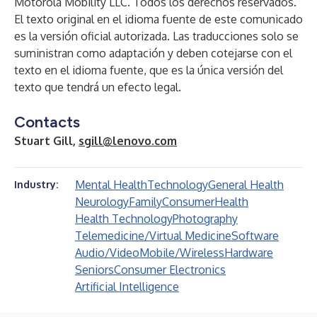
Motorola Mobility LLC. Todos los derechos reservados.
El texto original en el idioma fuente de este comunicado
es la versión oficial autorizada. Las traducciones solo se
suministran como adaptación y deben cotejarse con el
texto en el idioma fuente, que es la única versión del
texto que tendrá un efecto legal.
Contacts
Stuart Gill,
sgill@lenovo.com
Mental Health
Technology
General Health
Industry:
Neurology
Family
Consumer
Health
Health Technology
Photography
Telemedicine/Virtual Medicine
Software
Audio/Video
Mobile/Wireless
Hardware
Seniors
Consumer Electronics
Artificial Intelligence