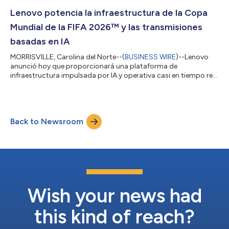
22.º año, el Top 25 de la cadena de suministro de Gartner
identifica, celebra y destaca la excelencia en la gestión de la
Lenovo potencia la infraestructura de la Copa
cadena de suminis...
Mundial de la FIFA 2026™ y las transmisiones
basadas en IA
MORRISVILLE, Carolina del Norte--(
BUSINESS WIRE
)--Lenovo
anunció hoy que proporcionará una plataforma de
infraestructura impulsada por IA y operativa casi en tiempo real
para la Copa Mundial de la FIFA 2026™, que permitirá la
distribución de video por IPTV (televisión por protocolo de
Internet) con latencia ultrabaja, complementará las
transmisiones tradicionales por cable y satélite y facilitará la
Back to Newsroom
distribución inteligente de contenidos y la toma de decisiones
críticas en todo el ecosistema de...
Wish your news had
this kind of reach?