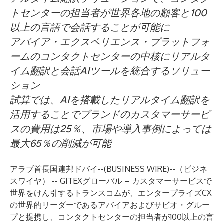
トセンターの担当者が世界各地の顧客と100
以上の言語で会話することが可能に
アバイア・エクスペリエンス・プラットフォ
ームのコンタクトセンターの中核にリアルタ
イム翻訳と会話AIツールを統合するソリュー
ション
試算では、AIを搭載したリアルタイム翻訳を
活用することでブランドのカスタマーサービ
スの費用は25％、市場や導入事例によっては
最大65％の削減が可能
アラブ首長国連邦ドバイ--(
BUSINESS WIRE
)--
（ビジネ
スワイヤ） -- GITEXグローバル
–
カスタマーサービスで
世界をけん引するトランスコムが、エンタープライズCX
の世界的リーダーであるアバイアおよびサビオ・グルー
プと提携し、コンタクトセンターの担当者が100以上の言