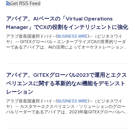
Get RSS Feed
アバイア、AIベースの「Virtual Operations
Manager」でCXの役割をインテリジェントに強化
アラブ首長国連邦ドバイ--(
BUSINESS WIRE
)--（ビジネスワイ
ヤ） -- GITEXグローバル – エンタープライズCXの世界的リーダ
ーであるアバイアは、AIの活用によってオーケストレーションさ
れた顧客体験の未来に対するビジョンを示しました。 ドバイで
開催されたGITEXグローバルで紹介されたアバイアの「Virtual
Operations Manager」コンセプトは、新たな可能性として、人
間とAIのコラボレーションが、コンタクト センター レベルでの
顧客体験の管理方法を根本的に変えることを示しています。
アバイア、GITEXグローバル2023で運用とエクス
Avaya Experience Platform™上に構築されたこのショーケースで
ペリエンスに関する革新的なAI機能をデモンスト
は、コンタクト センターのデータと運営の統合による一元的な
洞察を提供し、仮想コンタクト センターのオペレーション マネ
レーション
ージャーによってパフォーマンスを向上し、コンタクト センタ
アラブ首長国連邦ドバイ--(
BUSINESS WIRE
)--（ビジネスワイ
ーのリーダーに代わってアドバイスと対応を行います。 アバイ
ヤ） -- カスタマーエクスペリエンス・ソリューションのグロー
ア最高製品責任者のオマー・ジャバイドは、「AIによる革新が発
バルリーダーであるアバイアは、2023年版GITEXグローバルへ
展し続ける中、最も魅力的なユースケースは、AIの力を人間の手
の参加を発表しました。当社はこのイベントにおいて、企業がAI
に委ね、これまで不可能だったことを...
を活用したカスタマーエクスペリエンスを提供する際に、いかに
独自の計画を選べるかを説明します。 GITEXグローバルでのアバ
イアの主な展示では、カスタマージャーニー全体で優れたエクス