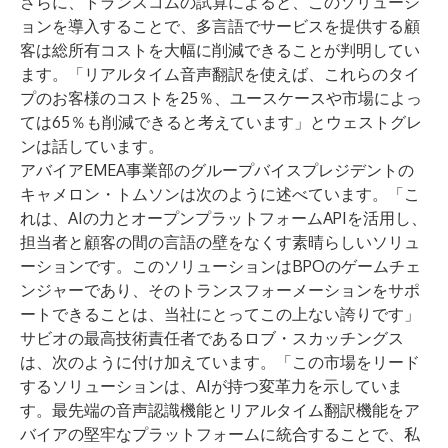
さらに、トランスコムの試算によると、このソリューシ
ョンを導入することで、多言語でサービスを提供する顧
客は総所有コストを大幅に削減できることが判明してい
ます。「リアルタイム音声翻訳を使えば、これらのタイ
プのお客様のコストを25％、ユースケースや市場によっ
ては65％も削減できると考えています」とウェストグレ
ンは話しています。
アバイアEMEA事業部のグループバイスプレジデントの
キャメロン・トムソンは次のように述べています。「こ
れは、AIの力とオープンプラットフォームAPIを活用し、
担当者と顧客の間の言語の壁をなくす素晴らしいソリュ
ーションです。このソリューションはBPOのゲームチェ
ンジャーであり、そのトランスフォーメーションをサポ
ートできることは、当社にとってこの上ない誇りです」
サビオの最高技術責任者であるロブ・スカッチングス
は、次のように付け加えています。「この市場をリード
するソリューションは、AIが持つ変革力を示していま
す。最先端の音声認識機能とリアルタイム翻訳機能をア
バイアの堅牢なプラットフォームに統合することで、私