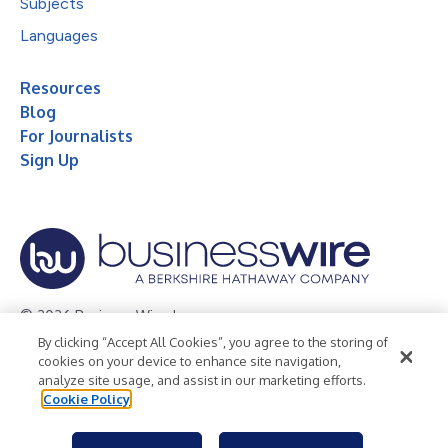
Subjects
Languages
Resources
Blog
For Journalists
Sign Up
© 2026 Business Wire, Inc.
By clicking “Accept All Cookies”, you agree to the storing of
Privacy Policy
Cookie Policy
Accessibility Statement
cookies on your device to enhance site navigation,
analyze site usage, and assist in our marketing efforts.
Terms of Use
Legal
Cookie Policy