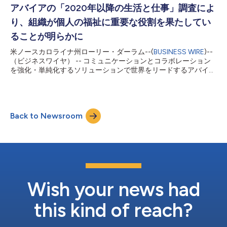
ペリエンスを提供する人工知能（AI）の力を示す、業界ごとの多
アバイアの「2020年以降の生活と仕事」調査によ
様な使用事例を紹介します。 アバイアは、同イベントが開催さ
り、組織が個人の福祉に重要な役割を果たしてい
れる週を通じて、AIを活用して顧客と従業員のエクスペリエンス
を提供する方法を再考するソリューションをデモンストレーショ
ることが明らかに
ンします。展示されるソリューションは、企業が既存の業務を中
米ノースカロライナ州ローリー・ダーラム--(
BUSINESS WIRE
)--
断することなくAIで強化されたエクスペリエンスを提供するため
（ビジネスワイヤ） -- コミュニケーションとコラボレーション
に独自の方針を立てる方法も示します。 「『人工知能』ほど現
を強化・単純化するソリューションで世界をリードするアバイア
在のビジネスの時代精神を的確に表す言葉はありません。AIがも
（NYSE：AVYA）は本日、家庭および職業生活に対する態度と感
たらす機能は、カスタマーエクスペリエンスを革新する企業の能
情が昨年どのように変化したかを分析する新たな調査「2020年
力を大幅に引き上げます。当社...
以降の生活と仕事：チェンジメーカー（Life and Work Beyond
2020: The Change Makers）」の結果を発表しました。このアバ
Back to Newsroom
イアの調査では、回答者のわずか27%が2020年に幸福度が上が
ったと述べ、43%が2020年に幸福度が下がったと述べており、
幸福度の著しい差が明らかになっています。また、56%がハイブ
リッド勤務は福祉を向上させる可能性があると述べ、79%が、組
織のコンタクト・センターとやりとりをする時には担当者が自分
を満足させるために最善を尽くすことを期待していると答えてお
り、この調査からは組織が福祉を高める力を持っていることも明
らかになっています。 デジタル変革とパンデミックにより、私
Wish your news had
たちが望む働き方と買い物の仕方に持続的な変化...
this kind of reach?