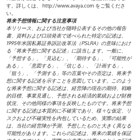
す。詳しくは、
http://www.avaya.com
をご覧くださ
い。
将来予想情報に関する注意事項
本リリース、および当社が随時公表するその他の報告
書、資料および口頭発表で述べられた特定の記述は、
1995年米国私募証券訴訟改革法（PSLRA）の意味におけ
る「将来予想に関する記述」に該当します。一般に、
「予想する」、「見込む」、「期待する」、「可能性が
ある」、「意図する」、「信じる」、「計画する」、
「狙う」、「予測する」等の言葉やその否定は、将来予
想に関する記述を示すことを意図しています。このよう
な将来予想に関する記述は、経営陣の現在の期待、戦略
的目標、事業見通し、予想される経済的業績および財務
状況、その他同様の事項を反映したものです。将来予想
に関する記述は本質的に不確実であり、様々な仮定、リ
スクおよび不確実性を内包しているため、実際の結果
は、当社の経営陣が予測、予想したものと大きく異なる
可能性があります。これらの記述は、将来の業績を保証