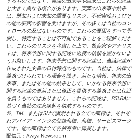
するものではなく、実際の出来事や結果はこれらの記述
と大きく異なる場合があります。実際の出来事や結果
は、既知および未知の重要なリスク、不確実性およびそ
の他の要因の影響を受けますが、その多くは当社のコン
トロールの及ばないものです。これらの要因をすべて予
測し、特定することは不可能であることをご理解くださ
い。これらのリスクを考慮した上で、投資家やアナリス
トは、将来予想に関する記述に過度の信頼を置かないよ
うお願いします。将来予想に関する記述は、当該記述が
作成された文書の日付時点のものです。当社は、法律で
義務づけられている場合を除き、新たな情報、将来の出
来事、またはその他の結果として、いかなる将来予想に
関する記述の更新または修正を提供する義務または保証
を負うものではありません。これらの記述は、PSLRAに
基づく当社の注意喚起を構成するものです。
®、TM、またはSMで識別される全ての商標は、それぞ
れアバイア・インクの登録商標、商標、サービスマーク
です。他の商標は全て各所有者に帰属します。
配信元：Avaya Newsroom