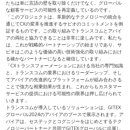
たちは単に言語の壁を取り除くだけでなく、グローバル
な顧客サービスの可能性を再定義しているのです」
「このプロジェクトは、革新的なテクノロジーの統合を
通じてCXの変革を推進するサビオのコミットメントを例
証するものです。この取り組みでトランスコムとアバイ
アの両社と協力できることは非常に楽しみです。私たち
は、これが戦略的パートナーシップの始まりであり、サ
ビオはこのような価値の高い技術強化の取り組みにおけ
る確かなパートナーになると確信しています」
「CXトランスフォーメーションにおける当社の専門知識
と、トランスコムの業界におけるリーダーシップ、そし
てアバイアの先進的なプラットフォームが組み合わさる
ことで強力な相乗効果が生まれ、これからもカスタマー
サービスの提供における可能性の限界は押し広げられて
いきます」
トランスコムが導入しているソリューションは、GITEX
グローバル2024のアバイアのブースで展示されます。ア
バイアは、
セステック
と
コグニジー
をはじめとするテク
ノロジーパートナーと共同でGITEXグローバルに出展し