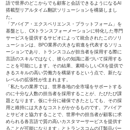
語で世界のどこからでも顧客と会話できるようになるAI
搭載型リアルタイム翻訳ソリューションを構築しまし
た。
「アバイア・エクスペリエンス・プラットフォーム」を
基盤とし、CXトランスフォーメーションに特化した専門
サービスを提供するサビオによって統合されたこのソリ
ューションは、BPO業界の大きな前進を代表するソリュ
ーションであり、トランスコムが担当者を採用する際に
言語のスキルではなく、彼らの知識に基づいて採用する
ことを可能にします。その結果、素晴らしいCXを提供で
きるスキルの高い労働力を構築するという点で、新たな
レベルの拡張性が生まれます。
「私たちの業界では、世界各地の全市場をサポートする
のに十分な人数の担当者を採用することが、たびたび課
題となります。仮に十分に確保できたとしても、その採
用と維持には大きなコストがかかるものです。アバイア
とサビオと協力することで、世界中の担当者が顧客に求
められる各言語で質の高いカスタマーサービスを提供す
ることが可能になります」とトランスコムのIT製品パー