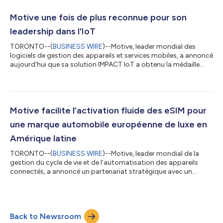
appareils pour les zones géographiques inaccessibles,
provisionnement et visibilité eSIM de bout en bout adaptés aux
Motive une fois de plus reconnue pour son
besoins, et authentification silen...
leadership dans l'IoT
TORONTO--(
BUSINESS WIRE
)--Motive, leader mondial des
logiciels de gestion des appareils et services mobiles, a annoncé
aujourd'hui que sa solution IMPACT IoT a obtenu la médaille
d'or pour sa Meilleure initiative IoT cellulaire aux Prix Telco
Innovations. La solution IMPACT IoT de Motive a dominé une
forte concurrence dans la catégorie Innovation réseau et
Connectivité qui « distingue les innovateurs construisant des
réseaux plus intelligents, plus rapides et plus résilients pour un
Motive facilite l’activation fluide des eSIM pour
monde conne...
une marque automobile européenne de luxe en
Amérique latine
TORONTO--(
BUSINESS WIRE
)--Motive, leader mondial de la
gestion du cycle de vie et de l’automatisation des appareils
connectés, a annoncé un partenariat stratégique avec un
opérateur majeur d'Amérique centrale et du Sud. Ce partenariat
permettra d'offrir une connectivité mobile fluide et sécurisée
aux véhicules d’une prestigieuse marque automobile
européenne de luxe au Mexique. Grâce au serveur Entitlement de
Back to Newsroom
Motive, les abonnés de l’opérateur peuvent associer