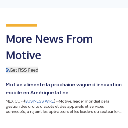
More News From
Motive
Get RSS Feed
Motive alimente la prochaine vague d'innovation
mobile en Amérique latine
MEXICO--(
BUSINESS WIRE
)--Motive, leader mondial de la
gestion des droits d'accès et des appareils et services
connectés, a rejoint les opérateurs et les leaders du secteur lors
du salon M360 LATAM à Mexico, où il a présenté des
déploiements en direct pour les cas d'utilisation les plus
importants de la région : connectivité satellite directe aux