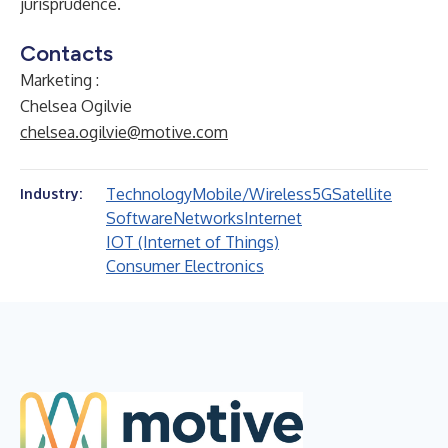
jurisprudence.
Contacts
Marketing :
Chelsea Ogilvie
chelsea.ogilvie@motive.com
Technology
Mobile/Wireless
5G
Satellite
Industry:
Software
Networks
Internet
IOT (Internet of Things)
Consumer Electronics