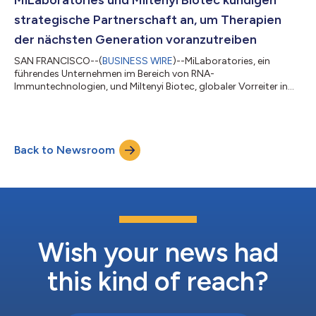
strategische Partnerschaft an, um Therapien
der nächsten Generation voranzutreiben
SAN FRANCISCO--(
BUSINESS WIRE
)--MiLaboratories, ein
führendes Unternehmen im Bereich von RNA-
Immuntechnologien, und Miltenyi Biotec, globaler Vorreiter in
der Biotechnologie, geben erfreut eine bahnbrechende
Partnerschaft bekannt, die verspricht, den Bereich der Therapien
der nächsten Generation zu revolutionieren. Diese
Zusammenarbeit kombiniert die innovative RNA-Kit-
Back to Newsroom
Technologie zur Sequenzierung des Immunrepertoires von
MiLaboratories mit den robusten Produktions- und
Vermarktungsmöglichkeit...
Wish your news had
this kind of reach?