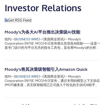
Investor Relations
Get RSS Feed
Moody’s为各大AI平台推出决策级AI技能
纽约--(
BUSINESS WIRE
)--(美国商业资讯)-- Moody’s
Corporation (NYSE: MCO)今日宣布推出其首批AI技能——这是一
套专门设计的与平台无关的指令工具包，旨在将Moody’s的分析框
架进行编码，并将AI智能体与其决策级智能相连接。这些Moody’s
技能将率先在Microsoft 365 Copilot Cowork等兼容的AI平台上提
供，使客户能够通过单一的自然语言请求执行复杂的分析工作流，
其输出结果将基于Moody’s专有的评级、研究和风险情报。
Moody’s数字内容与创新主管Cristina Pieretti表示：“Moody’s是首
Moody’s将其决策级智能引入Amazon Quick
批基于开放标准提供完整技能库的金融数据提供商之一，而今天的
纽约--(
BUSINESS WIRE
)--(美国商业资讯)-- Moody’s
发布只是一个开始。AI平台正成为金融决策的接口，而下一阶段的
Corporation (NYSE: MCO)今日宣布，通过专用的模型上下文协议
应用将由执行来定义。技能正是我们将Moody’s的专业知识编码到
(MCP)服务器，其互联智能现已正式接入个性化的主动式AI助手
该执行层的载体。” 技能正成为AI智能体执行专业工作的新兴标
Amazon Quick。此次集成使在Amazon Web Services (AWS)上运
准。通过将其分析框架以技能的形式发布，使其能够在市场参与者
营的客户能够直接访问Moody’s Ratings提供的评级与研究成果，
已构建和运营的平台上运行，Moody’s正将其决策级智能嵌入整个
以及Moody’s精心整理的超过6亿家公私实体的精选数据，涵盖企
行业执行金融分析的核心流程。 Moody’s的...
业基本特征、所有权结构、财务数据、宏观经济预测、经济数据以