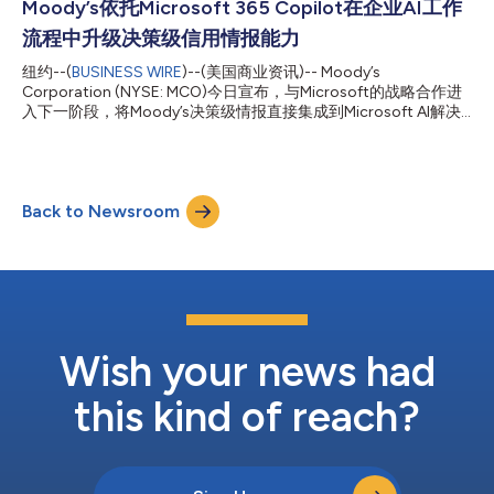
及新闻情感分析等内容。 Moody’s数字内容与创新负责人Cristina
Moody’s依托Microsoft 365 Copilot在企业AI工作
Pieretti表示：“通过在金融专业人士的各类工作场景中提供决策级
流程中升级决策级信用情报能力
智能，我们致力于帮助客户在智能体AI重塑金融工作流的时代保持
领先。借助Amazon Quick，我们的客户现在可以直接在日常使用
纽约--(
BUSINESS WIRE
)--(美国商业资讯)-- Moody’s
的智能体AI工作空间中连接Moody’s的互联智能，在各类决策场景
Corporation (NYSE: MCO)今日宣布，与Microsoft的战略合作进
中调取关于实体、风险敞口和风险的可靠且可解释的数据。” MCP
入下一阶段，将Moody’s决策级情报直接集成到Microsoft AI解决
集成帮助Amazon Quick用户将其AI驱动的研究、分析和自动化建
方案中。这一里程碑标志着双方合作从联合创新，升级为将
立在Moody’s值得...
Moody’s决策级情报规模化嵌入客户日常工作的企业环境工作流
程。 Moody’s总裁兼首席执行官Rob Fauber表示：“超过115年以
来，Moody’s始终是金融专业人士在做出重大决策时所依赖的情报
Back to Newsroom
层。通过将这类情报在企业层面直接嵌入Microsoft的AI解决方
案，我们让决策级分析不仅服务于专业人员，还能触达企业内每一
位有需要的员工。” 本次集成通过两大路径实现。借助模型上下文
协议(MCP)，Moody’s智能体工作流程和决策级情报通过Microsoft
365 Copilot内的专属Moody’s智能体进行交付，企业无需定制集
成即可启用Moody’s决策级情报。此外，Moody’s决策级情报可作
为基础数据源，全面接入Microsoft 365 Copilot各类应用场景，包
括Copil...
Wish your news had
this kind of reach?