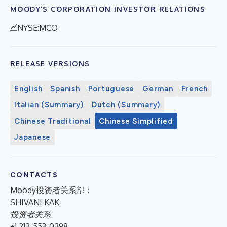
MOODY’S CORPORATION INVESTOR RELATIONS
NYSE:MCO
RELEASE VERSIONS
English
Spanish
Portuguese
German
French
Italian (Summary)
Dutch (Summary)
Chinese Traditional
Chinese Simplified
Japanese
CONTACTS
Moody投资者关系部：
SHIVANI KAK
投资者关系
+1 212-553-0298