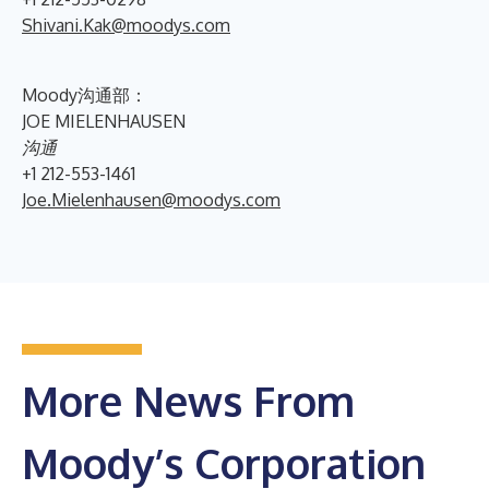
Shivani.Kak@moodys.com
Moody沟通部：
JOE MIELENHAUSEN
沟通
+1 212-553-1461
Joe.Mielenhausen@moodys.com
More News From
Moody’s Corporation