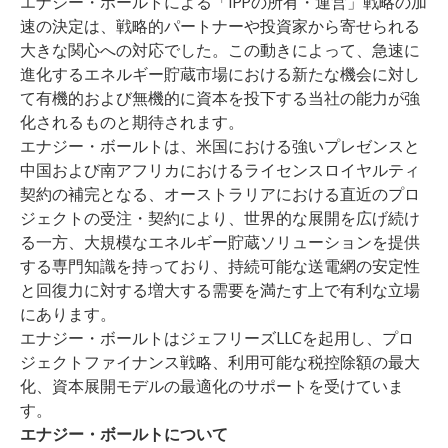
エナジー・ボールトによる「IPPの所有・運営」戦略の加
速の決定は、戦略的パートナーや投資家から寄せられる
大きな関心への対応でした。この動きによって、急速に
進化するエネルギー貯蔵市場における新たな機会に対し
て有機的および無機的に資本を投下する当社の能力が強
化されるものと期待されます。
エナジー・ボールトは、米国における強いプレゼンスと
中国および南アフリカにおけるライセンスロイヤルティ
契約の補完となる、オーストラリアにおける直近のプロ
ジェクトの受注・契約により、世界的な展開を広げ続け
る一方、大規模なエネルギー貯蔵ソリューションを提供
する専門知識を持っており、持続可能な送電網の安定性
と回復力に対する増大する需要を満たす上で有利な立場
にあります。
エナジー・ボールトはジェフリーズLLCを起用し、プロ
ジェクトファイナンス戦略、利用可能な税控除額の最大
化、資本展開モデルの最適化のサポートを受けていま
す。
エナジー・ボールトについて