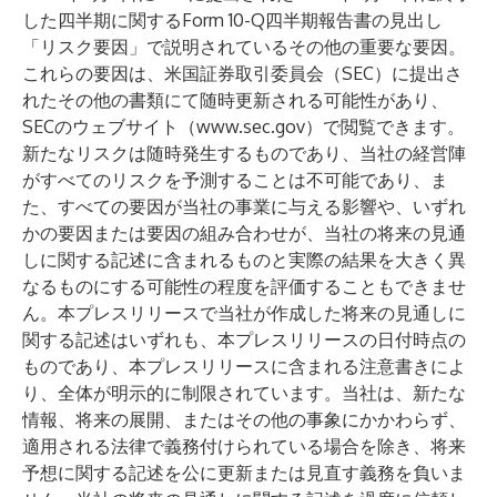
した四半期に関するForm 10-Q四半期報告書の見出し
「リスク要因」で説明されているその他の重要な要因。
これらの要因は、米国証券取引委員会（SEC）に提出さ
れたその他の書類にて随時更新される可能性があり、
SECのウェブサイト（
www.sec.gov
）で閲覧できます。
新たなリスクは随時発生するものであり、当社の経営陣
がすべてのリスクを予測することは不可能であり、ま
た、すべての要因が当社の事業に与える影響や、いずれ
かの要因または要因の組み合わせが、当社の将来の見通
しに関する記述に含まれるものと実際の結果を大きく異
なるものにする可能性の程度を評価することもできませ
ん。本プレスリリースで当社が作成した将来の見通しに
関する記述はいずれも、本プレスリリースの日付時点の
ものであり、本プレスリリースに含まれる注意書きによ
り、全体が明示的に制限されています。当社は、新たな
情報、将来の展開、またはその他の事象にかかわらず、
適用される法律で義務付けられている場合を除き、将来
予想に関する記述を公に更新または見直す義務を負いま