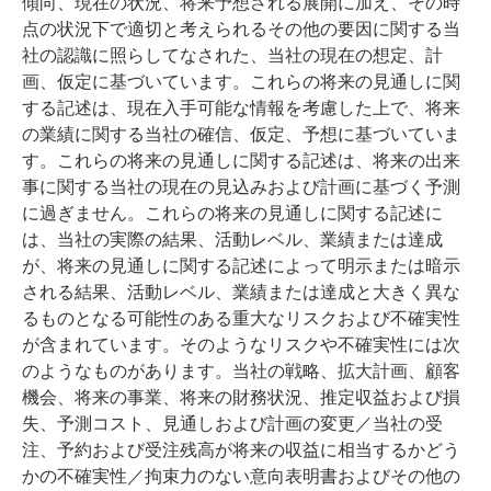
傾向、現在の状況、将来予想される展開に加え、その時
点の状況下で適切と考えられるその他の要因に関する当
社の認識に照らしてなされた、当社の現在の想定、計
画、仮定に基づいています。これらの将来の見通しに関
する記述は、現在入手可能な情報を考慮した上で、将来
の業績に関する当社の確信、仮定、予想に基づいていま
す。これらの将来の見通しに関する記述は、将来の出来
事に関する当社の現在の見込みおよび計画に基づく予測
に過ぎません。これらの将来の見通しに関する記述に
は、当社の実際の結果、活動レベル、業績または達成
が、将来の見通しに関する記述によって明示または暗示
される結果、活動レベル、業績または達成と大きく異な
るものとなる可能性のある重大なリスクおよび不確実性
が含まれています。そのようなリスクや不確実性には次
のようなものがあります。当社の戦略、拡大計画、顧客
機会、将来の事業、将来の財務状況、推定収益および損
失、予測コスト、見通しおよび計画の変更／当社の受
注、予約および受注残高が将来の収益に相当するかどう
かの不確実性／拘束力のない意向表明書およびその他の