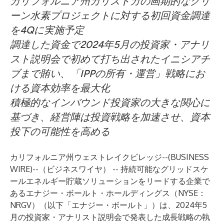
カリフォルニア州カリストガの画期的なグリ
ーン水素プロジェクトに対する初回資金調達
を4Qに実施予定
調達した資金で2024年5月の投資家・アナリ
スト説明会で初めて打ち出されたイニシアチ
ブまで賄い、「IPPの所有・運営」戦略にお
ける資本効率を最大化
積極的なインバウンド投資家の大きな関心に
基づき、経営陣は投資戦略を加速させ、資本
投下の可能性を高める
カリフォルニア州ウェストレイクビレッジ--(
BUSINESS
WIRE
)--
（ビジネスワイヤ） -- 持続可能なグリッドスケ
ールエネルギー貯蔵ソリューションをリードする企業で
あるエナジー・ボールト・ホールディングス（NYSE：
NRGV）（以下「エナジー・ボールト」）は、2024年5
月の投資家・アナリスト説明会で発表した成長戦略の執