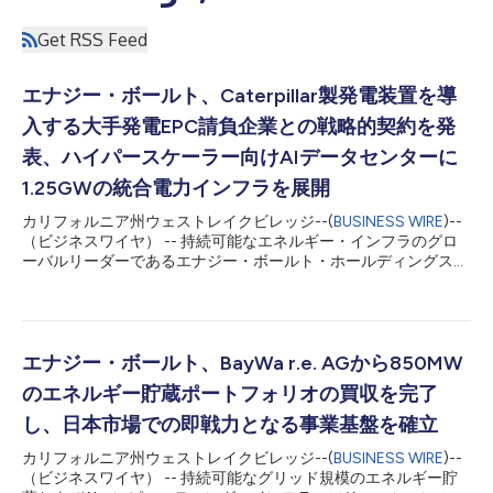
Get RSS Feed
エナジー・ボールト、Caterpillar製発電装置を導
入する大手発電EPC請負企業との戦略的契約を発
表、ハイパースケーラー向けAIデータセンターに
1.25GWの統合電力インフラを展開
カリフォルニア州ウェストレイクビレッジ--(
BUSINESS WIRE
)--
（ビジネスワイヤ） -- 持続可能なエネルギー・インフラのグロ
ーバルリーダーであるエナジー・ボールト・ホールディングス
（NYSE：NRGV、以下「エナジー・ボールト」）は、ハイパー
スケーラー向けAIデータセンターに合計1.25ギガワット（GW）
の統合電力インフラを初期導入する取り組みを支援するため、バ
ッテリー・エネルギー貯蔵システム（BESS）、グリッド・フォ
ーミング電力変換システム、AIインフラ制御ソフトウエアを供給
エナジー・ボールト、BayWa r.e. AGから850MW
する戦略的商業契約を締結したと発表しました。 本契約は、出
のエネルギー貯蔵ポートフォリオの買収を完了
力調整可能な発電、インテリジェントなバッテリー・エネルギー
貯蔵、グリッド・フォーミング・インバーター・システム、高度
し、日本市場での即戦力となる事業基盤を確立
なAIインフラ制御ソフトウエア、ターンキー方式のEPCおよびプ
カリフォルニア州ウェストレイクビレッジ--(
BUSINESS WIRE
)--
ラント統合を、ハイパースケーラー向けAIデータセンターおよび
（ビジネスワイヤ） -- 持続可能なグリッド規模のエネルギー貯
高性能コンピューティング・キャンパス向けに特別に設計された