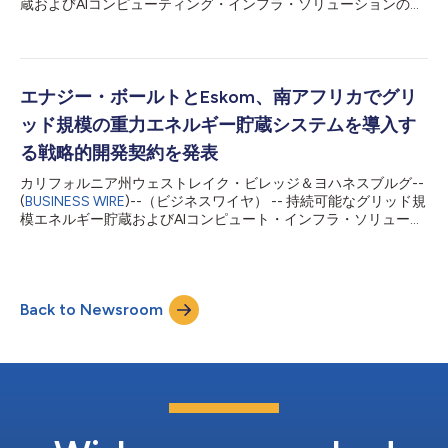
蔵およびAIコンピューティング・インフラ・ソリューションのグ
単一の統合ソリューションに組み合わせた、再現性のあるAI電力
ローバルリーダーであるエナジー・ボールト・ホールディングス
インフラ・プラットフォームを確立します。 両社は、従来の電
（NYSE：NRGV、以下「エナジー・ボールト」または「当
力会社との系統連系に要する期...
社」）は、世界有数の再生可能エネルギー開発企業および独立系
発電事業者であるBayWa r.e. AGから、日本国内の850MWのバッ
テリー・エネルギー貯蔵システム（BESS）開発ポートフォリオ
エナジー・ボールトとEskom、南アフリカでグリ
の取得に関して、以前発表していた買収手続きを完了したことを
ッド規模の重力エネルギー貯蔵システムを導入す
発表しました。 今回の取引完了により、エナジー・ボールト
は、先進国の中でも特に魅力的で構造的に優位なエネルギー貯蔵
る戦略的開発契約を発表
市場の一つである日本において、正式に事業基盤を確立しまし
カリフォルニア州ウェストレイク・ビレッジ＆ヨハネスブルグ--
た。今回の買収により、エナジー・ボールトは日本国内で直ちに
(
BUSINESS WIRE
)--（ビジネスワイヤ） -- 持続可能なグリッド規
活用可能な事業基盤に加え、有望なプロジェクト・パイプライ
模エネルギー貯蔵およびAIコンピュート・インフラ・ソリューシ
ン、ならびに土地権利、規制認可、電力系統接続に関する深い専
ョンのグローバルリーダーであるエナジー・ボールト・ホールデ
門知識を有する経験豊富な現地開発チームを獲得しました。これ
ィングス（NYSE：NRGV）（「エナジー・ボールト」または
らはいずれも、複雑で急成長する日本...
「同社」）は本日、南アフリカの国営電力会社であるEskom
Holdings SOC Limited（「Eskom」）と、長時間重力エネルギ
Back to Newsroom
ー貯蔵システム（GESS）の導入に向けた戦略的開発契約を締結
したと発表しました。 最初のGESSプラントは、南アフリカ・ム
プマランガ州にあるEskomのヘンドリナ発電所に建設される予定
です。同発電所は、Eskomが稼働させている発電所の中でも最も
古い施設の一つです。同システムは25MWの出力と4時間分の蓄
電容量（100MWh相当）を提供する見込みで、最大4GWまで完
全に拡張可能な設計となっています。この画期的な契約により両
社のパートナーシップが確立され、南部アフリカの電力セクター