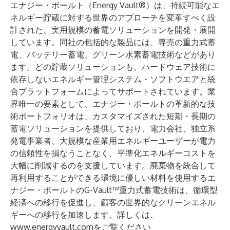
エナジー・ボールト（Energy Vault®）は、持続可能なエ
ネルギー貯蔵に対する世界のアプローチを変革すべく設
計された、実用規模の蓄電ソリューションを開発・展開
しています。同社の包括的な製品には、専売の重力式蓄
電、バッテリー蓄電、グリーン水素蓄電技術などがあり
ます。どの貯蔵ソリューションも、ハードウェア技術に
依存しないエネルギー管理システム・ソフトウエアと統
合プラットフォームによってサポートされています。業
界唯一の要素として、エナジー・ボールトの革新的な技
術ポートフォリオは、カスタマイズされた短期・長期の
蓄電ソリューションを提供しており、電力会社、独立系
発電事業者、大規模な産業用エネルギーユーザーが電力
の信頼性を損なうことなく、平準化エネルギーコストを
大幅に削減するのを支援しています。廃棄物を統合して
再利用することができる環境に優しい材料を使用するエ
ナジー・ボールトのG-Vault™重力式蓄電技術は、循環型
経済への移行を促進し、顧客の世界的なクリーンエネル
ギーへの移行を加速します。詳しくは、
www.energyvault.com
をご覧ください