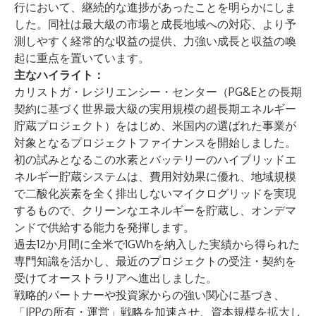
行において、継続的な進捗があったことを明らかにしま
した。同社は最大級の市場と成長地域への対応、より予
測しやすく経常的な収益の提供、力強い成長と収益の喚
起に重点を置いています。
主なハイライト：
カリストガ・レジリエンシー・センター（PG&Eとの長期
契約に基づく世界最大級の実用規模の超長期エネルギー
貯蔵プロジェクト）をはじめ、米国内の選ばれた事業が
対象となるプロジェクトファイナンスを開始しました。
初の試みとなるこの水素とバッテリーのハイブリッドエ
ネルギー貯蔵システムは、費用対効果に優れ、地域規模
で二酸化炭素を全く排出しないマイクログリッドを実現
するもので、クリーンなエネルギーを貯蔵し、オンデマ
ンドで供給する能力を発揮します。
過去12か月間に全米で1GWhを納入した実績から得られた
専門知識を活かし、最近のプロジェクトの受注・契約を
受けてオーストラリアへ進出しました。
戦略的パートナーや投資家からの強い関心に基づき、
「IPPの所有・運営」戦略を加速させ、資本規模を拡大し