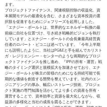
ます。
プロジェクトファイナンス、関連税額控除の収益化、資
本展開モデルの最適化を含む、さまざまな資本投資の選
択肢を促進するためにジェフリーズを起用しました。
「エナジー・ボールトは、世界的なエネルギー転換の最
前線に自社を位置づけ、引き続き戦略的ビジョンを執行
しています」とエナジー・ボールトの会長兼最高経営責
任者のロバート・ピコニは述べています。「今年上半期
にも説明したように、当社はPG&Eと手を組んでカリスト
ガ・レジリエンシー・センターのような画期的なプロジ
ェクトファイナンスを推し進め、『IPPの所有・運営』戦
略のタイミング選択と規模拡大を加速させており、エナ
ジー・ボールトが株主の皆様のためになる持続可能で長
期的な価値を創造する態勢を整えています。社内のエン
ジニアリングの厚み、幅広いストレージ技術、プロジェ
クト実施の専門知識を活かしてより多くの資産を所有・
運営することで、資本効率と資源を最大化しながら、収
益源の多様化と当社の成長を図ることができます」