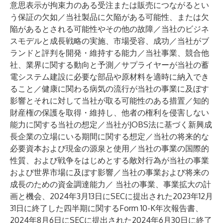
意思表示が拘束力のある受注または販売につながるとい
う保証の欠如／当社製品に欠陥がある可能性、または欠
陥があるとされる可能性やその他の故障／当社のビジネ
スモデルと成長戦略の実施、市場受容、成功／当社がブ
ランドと評判を開発・維持する能力／当社事業、競合他
社、業界に関する動向と予測／サプライヤーが当社の蓄
電システム建設に必要な部品や原材料を適時に納入でき
ること／健康に関わる病気の流行が当社の事業に及ぼす
影響とそれに対して当社が取る可能性のある措置／知的
財産権の保護を取得・維持し、他者の権利を侵害しない
能力に関する当社の想定／当社がJOBS法に基づく新興成
長企業の立場にいる期間に関する想定／当社の将来的な
必要資本および現金の源泉と使用／当社の事業の国際的
性質、および戦争をはじめとする敵対行為が当社の事業
および世界市場に及ぼす影響／当社の事業および将来の
成長のための資金調達能力／ 当社の事業、事業拡大の計
画と機会、2024年3月13日にSECに提出された2023年12月
31日に終了した四半期に関するForm 10-K年次報告書、
2024年8月6日にSECに提出された2024年6月30日に終了