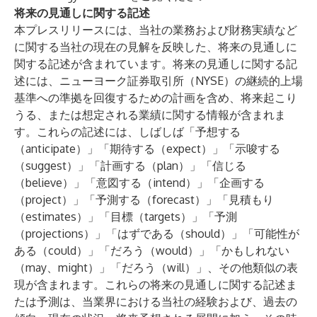
将来の見通しに関する記述
本プレスリリースには、当社の業務および財務実績など
に関する当社の現在の見解を反映した、将来の見通しに
関する記述が含まれています。将来の見通しに関する記
述には、ニューヨーク証券取引所（NYSE）の継続的上場
基準への準拠を回復するための計画を含め、将来起こり
うる、または想定される業績に関する情報が含まれま
す。これらの記述には、しばしば「予想する
（anticipate）」「期待する（expect）」「示唆する
（suggest）」「計画する（plan）」「信じる
（believe）」「意図する（intend）」「企画する
（project）」「予測する（forecast）」「見積もり
（estimates）」「目標（targets）」「予測
（projections）」「はずである（should）」「可能性が
ある（could）」「だろう（would）」「かもしれない
（may、might）」「だろう（will）」、その他類似の表
現が含まれます。これらの将来の見通しに関する記述ま
たは予測は、当業界における当社の経験および、過去の