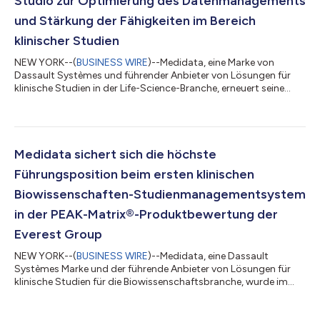
Studio zur Optimierung des Datenmanagements
und Stärkung der Fähigkeiten im Bereich
klinischer Studien
NEW YORK--(
BUSINESS WIRE
)--Medidata, eine Marke von
Dassault Systèmes und führender Anbieter von Lösungen für
klinische Studien in der Life-Science-Branche, erneuert seine
langjährige Unternehmenspartnerschaft mit dem globalen
Auftragsforschungsinstitut (CRO) ClinChoice. Im Rahmen
dieser neuen Vereinbarung wird ClinChoice die Medidata-
Plattform einsetzen, um das Management von Studiendaten
und Verbrauchsmaterial zu rationalisieren, die Studieneffizienz
Medidata sichert sich die höchste
zu steigern und das Wachstum als Full-Serv...
Führungsposition beim ersten klinischen
Biowissenschaften-Studienmanagementsystem
in der PEAK-Matrix®-Produktbewertung der
Everest Group
NEW YORK--(
BUSINESS WIRE
)--Medidata, eine Dassault
Systèmes Marke und der führende Anbieter von Lösungen für
klinische Studien für die Biowissenschaftsbranche, wurde im
ersten klinischen Biowissenschaften-
Studienmanagementsystem in der PEAK-Matrix®-