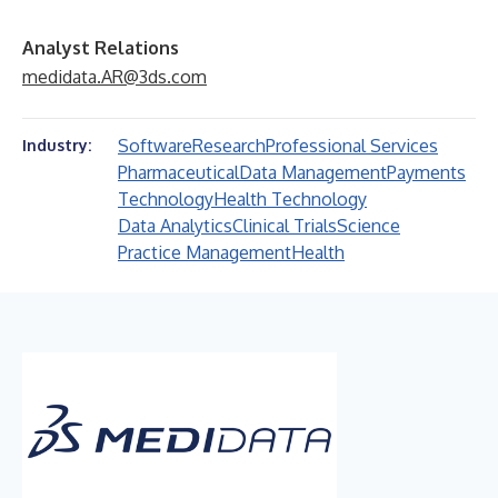
Analyst Relations
medidata.AR@3ds.com
Software
Research
Professional Services
Industry:
Pharmaceutical
Data Management
Payments
Technology
Health Technology
Data Analytics
Clinical Trials
Science
Practice Management
Health