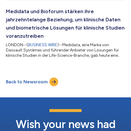
Produktbewertung 2024 der Everest Group als führend
ausgezeichnet. In diesem Bericht wurden 13 Anbieter anhand
des Markteinflusses ihrer Produkte und deren Fähigkeit,
Medidata und Bioforum stärken ihre
erfolgreiche, hochwertige Angebote zu liefern, bewertet.
jahrzehntelange Beziehung, um klinische Daten
Medidata Rave CTMS führt d...
und biometrische Lösungen für klinische Studien
voranzutreiben
LONDON--(
BUSINESS WIRE
)--Medidata, eine Marke von
Dassault Systèmes und führender Anbieter von Lösungen für
klinische Studien in der Life-Science-Branche, gab heute eine
neue Unternehmensvereinbarung mit Bioforum bekannt, einem
Auftragsforschungsinstitut für Biometrie, das Sponsoren
klinischer Studien weltweit betreut. Aufbauend auf mehr als
einem Jahrzehnt der Zusammenarbeit bietet die erweiterte
Back to Newsroom
Partnerschaft den Biotech-Kunden von Bioforum einen breiteren
Zugang zu Medidatas KI-gestützter Te...
Wish your news had