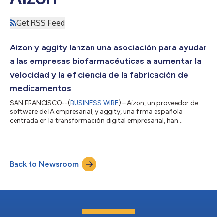
Get RSS Feed
Aizon y aggity lanzan una asociación para ayudar
a las empresas biofarmacéuticas a aumentar la
velocidad y la eficiencia de la fabricación de
medicamentos
SAN FRANCISCO--(
BUSINESS WIRE
)--Aizon, un proveedor de
software de IA empresarial, y aggity, una firma española
centrada en la transformación digital empresarial, han
anunciado hoy un acuerdo de programa de socios para
colaborar en la aceleración de la transformación digital en las
operaciones de fabricación en los principales fabricantes
farmacéuticos y biotecnológicos del mundo. Esta iniciativa de
Back to Newsroom
colaboración se basa en la plataforma SaaS de Aizon, que
aprovecha las tecnologías de la Industr...