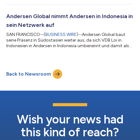
Compliance, grenzüberschreitende Steuerfragen, internationale
Mitarbeitermobilität sowie Verrechnungspreise bietet. L+C hat
seinen Hauptsitz in Deutschland und ist auch in Österreich
Andersen Global nimmt Andersen in Indonesia in
vertreten. Das Unternehmen berät große mul...
sein Netzwerk auf
SAN FRANCISCO--(
BUSINESS WIRE
)--Andersen Global baut
seine Präsenz in Südostasien weiter aus, da sich VDB Loi in
Indonesien in Andersen in Indonesia umbenennt und damit als
neueste Mitgliedsfirma der Organisation beitritt. Andersen in
Indonesia bietet multinationalen Unternehmen und
ausländischen Investoren, die auf dem indonesischen Markt
tätig sind, Steuer- und Rechtsberatung an. Die Kanzlei verbindet
Back to Newsroom
jahrzehntelange Markterfahrung mit einem praxisorientierten
Ansatz, dessen Schwerpunkt auf d...
Wish your news had
this kind of reach?