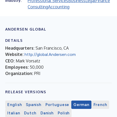
Professional Services
Business
Legal
Finance
Industry:
Consulting
Accounting
ANDERSEN GLOBAL
DETAILS
Headquarters:
San Francisco, CA
Website:
http://global.Andersen.com
CEO:
Mark Vorsatz
Employees:
50,000
Organization:
PRI
RELEASE VERSIONS
English
Spanish
Portuguese
German
French
Italian
Dutch
Danish
Polish