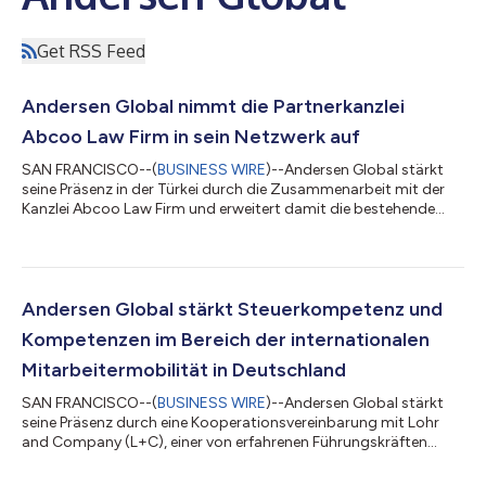
Get RSS Feed
Andersen Global nimmt die Partnerkanzlei
Abcoo Law Firm in sein Netzwerk auf
SAN FRANCISCO--(
BUSINESS WIRE
)--Andersen Global stärkt
seine Präsenz in der Türkei durch die Zusammenarbeit mit der
Kanzlei Abcoo Law Firm und erweitert damit die bestehende
Plattform der Organisation in diesem Land um weitere
juristische Kompetenzen. Die im Jahr 2014 gegründete Kanzlei
Abcoo berät lokale und internationale Mandanten in einem
breiten Spektrum an Rechtsdienstleistungen und verfügt über
Erfahrung in den Bereichen Gesellschaftsrecht und M&A,
Andersen Global stärkt Steuerkompetenz und
Immobilien- und Baurecht, Streitbei...
Kompetenzen im Bereich der internationalen
Mitarbeitermobilität in Deutschland
SAN FRANCISCO--(
BUSINESS WIRE
)--Andersen Global stärkt
seine Präsenz durch eine Kooperationsvereinbarung mit Lohr
and Company (L+C), einer von erfahrenen Führungskräften
geleiteten Steuerberatungsplattform, die praxisnahe,
reaktionsschnelle Lösungen in den Bereichen Steuer-