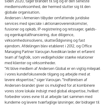
siden 2020, tager brandet til sig og er den seneste
medlemsvirksomhed, der hermed slutter sig til den
globale organisation.
Andersen i Armenien tilbyder omfattende juridiske
services med speciale i aktionæroverenskomster,
fusioner og opkøb, IP-registrering og retssager, gælds-
og egenkapitalfinansiering, due diligence,
virksomhedsinsolvens, skatterådgivning og fast
ejendom. Afdelingen blev etableret i 2012, og Office
Managing Partner Varoujan Avedikian leder et erfarent
team af fagfolk, som vedligeholder stærke relationer
med klienter og virksomheder.
"At blive medlem af Andersen Global er en vigtig milepæl
i vores kundefokuserede tilgang og arbejde med at
levere ekspertise," siger Varoujan. "Indførelsen af
Andersen-brandet giver os mulighed for at kombinere
vores store lokale indsigt med global ekspertise, hvilket
forbedrer vores evne til at arbejde tæt sammen med
kunderne og levere tværfaglige løsninger, der bidrager til