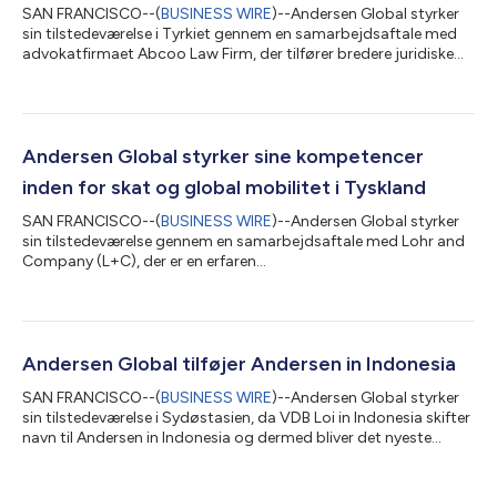
SAN FRANCISCO--(
BUSINESS WIRE
)--Andersen Global styrker
sin tilstedeværelse i Tyrkiet gennem en samarbejdsaftale med
advokatfirmaet Abcoo Law Firm, der tilfører bredere juridiske
kompetencer til organisationens eksisterende platform i landet.
Abcoo blev grundlagt i 2014 og rådgiver lokale og
internationale klienter inden for en bred vifte af juridiske
tjenester med erfaring inden for selskabsret og M&A, fast
ejendom og byggeri, tvistbilæggelse, ansættelsesret,
Andersen Global styrker sine kompetencer
compliance, bank og finans, ko...
inden for skat og global mobilitet i Tyskland
SAN FRANCISCO--(
BUSINESS WIRE
)--Andersen Global styrker
sin tilstedeværelse gennem en samarbejdsaftale med Lohr and
Company (L+C), der er en erfaren
skatterådgivningsvirksomhed, der leverer praktiske og fleksible
løsninger inden for skattecompliance, internationale
skatteforhold, global mobilitet og transfer pricing. L+C har
hovedkontor i Tyskland og er også til stede i Østrig og rådgiver
store multinationale selskaber, familieejede virksomheder,
Andersen Global tilføjer Andersen in Indonesia
familievirksomheder, fonde og formuende privatpe...
SAN FRANCISCO--(
BUSINESS WIRE
)--Andersen Global styrker
sin tilstedeværelse i Sydøstasien, da VDB Loi in Indonesia skifter
navn til Andersen in Indonesia og dermed bliver det nyeste
medlemsfirma, der tilslutter sig organisationen. Andersen in
Indonesia yder skattemæssig og juridisk rådgivning til