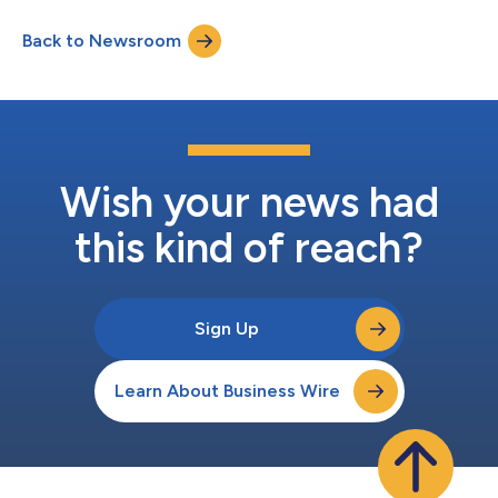
multinationale selskaber og udenlandske investorer, der er
aktive på det indonesiske marked. Firmaet kombinerer årtiers
Back to Newsroom
markedserfaring med en praktisk tilgang, der fokuserer på at
levere præcis og ind...
Wish your news had
this kind of reach?
Sign Up
Learn About Business Wire