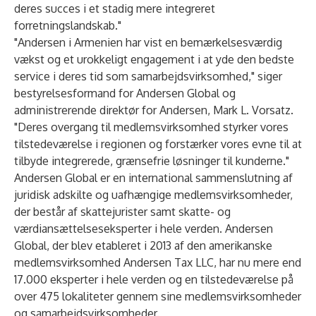
deres succes i et stadig mere integreret
forretningslandskab."
"Andersen i Armenien har vist en bemærkelsesværdig
vækst og et urokkeligt engagement i at yde den bedste
service i deres tid som samarbejdsvirksomhed," siger
bestyrelsesformand for Andersen Global og
administrerende direktør for Andersen, Mark L. Vorsatz.
"Deres overgang til medlemsvirksomhed styrker vores
tilstedeværelse i regionen og forstærker vores evne til at
tilbyde integrerede, grænsefrie løsninger til kunderne."
Andersen Global
er en international sammenslutning af
juridisk adskilte og uafhængige medlemsvirksomheder,
der består af skattejurister samt skatte- og
værdiansættelseseksperter i hele verden. Andersen
Global, der blev etableret i 2013 af den amerikanske
medlemsvirksomhed Andersen Tax LLC, har nu mere end
17.000 eksperter i hele verden og en tilstedeværelse på
over 475 lokaliteter gennem sine medlemsvirksomheder
og samarbejdsvirksomheder.