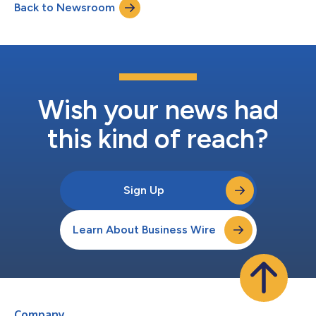
Back to Newsroom
Capital Partners, een in Boston gevestigde groeibedrijf. De
investering is de eerste keer dat M...
Wish your news had
this kind of reach?
Sign Up
Learn About Business Wire
Company