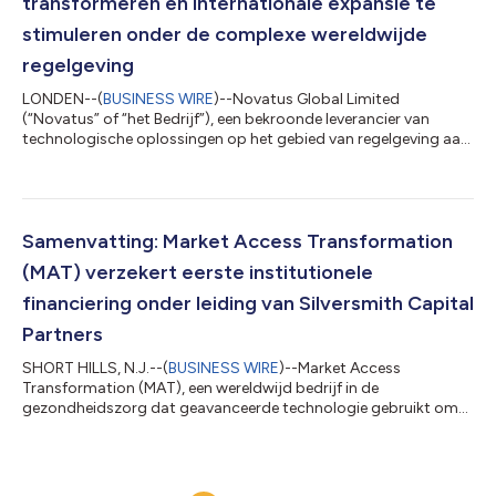
transformeren en internationale expansie te
stimuleren onder de complexe wereldwijde
regelgeving
LONDEN--(
BUSINESS WIRE
)--Novatus Global Limited
(“Novatus” of “het Bedrijf”), een bekroonde leverancier van
technologische oplossingen op het gebied van regelgeving aan
wereldwijde financiële instellingen, heeft vandaag
aangekondigd dat het een investering van 40 miljoen dollar
heeft ontvangen van Silversmith Capital Partners, een in Boston
gevestigd investeringsbedrijf. Sinds de oprichting door
veteranen uit de sector in 2019, heeft Novatus zich gevestigd
Samenvatting: Market Access Transformation
als een betrouwbare partner voor veel...
(MAT) verzekert eerste institutionele
financiering onder leiding van Silversmith Capital
Partners
SHORT HILLS, N.J.--(
BUSINESS WIRE
)--Market Access
Transformation (MAT), een wereldwijd bedrijf in de
gezondheidszorg dat geavanceerde technologie gebruikt om
te automatiseren en te moderniseren hoe life sciences-bedrijven
missiekritieke inzichten vastleggen die de besluitvorming in de
hele levenscyclus van het product stimuleren kondigde een
minderheidsinvestering van $ 30 miljoen aan van Silversmith