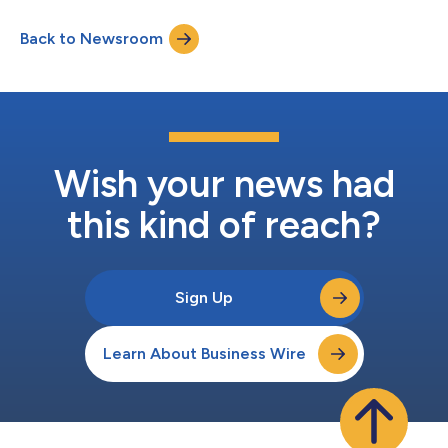
de décision tout au long du cycle de vie des produits, a
annoncé aujourd'hui un investissement minoritaire de 30
Back to Newsroom
millions de dollars de Silversmith Capital Partners, une société
d'investissement en c...
Wish your news had
this kind of reach?
Sign Up
Learn About Business Wire