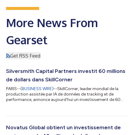
More News From
Gearset
Get RSS Feed
Silversmith Capital Partners investit 60 millions
de dollars dans SkillCorner
PARIS--(
BUSINESS WIRE
)--SkillCorner, leader mondial de la
production assistée par IA de données de tracking et de
performance, annonce aujourd’hui un investissement de 60
millions de dollars de la part de Silversmith Capital Partners,
société de capital-développement basée à Boston spécialisée
dans l’accompagnement d’entreprises à fort potentiel de la
tech et de la santé. Il s’agit d’une étape majeure qui va
permettre à l’entreprise française de renforcer sa présence sur
Novatus Global obtient un investissement de
ses marchés et plus lar...