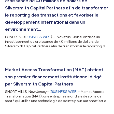
croissance de 40 millions de dollars de
Silversmith Capital Partners afin de transformer
le reporting des transactions et favoriser le
développement international dans un
environnement...
LONDRES--(
BUSINESS WIRE
)-- Novatus Global obtient un
investissement de croissance de 40 millions de dollars de
Silversmith Capital Partners afin de transformer le reporting des
transactions et favoriser le développement international dans
un environnement réglementaire mondial complexe Novatus
Global Limited (« Novatus » ou la « Société »), un fournisseur
primé de solutions technologiques réglementaires des
institutions financières mondiales, a annoncé aujourd'hui avoir
Market Access Transformation (MAT) obtient
obtenu un investissemen...
son premier financement institutionnel dirigé
par Silversmith Capital Partners
SHORT HILLS, New Jersey--(
BUSINESS WIRE
)--Market Access
Transformation (MAT), une entreprise mondiale de soins de
santé qui utilise une technologie de pointe pour automatiser et
moderniser le recueil d'informations essentielles par les
entreprises des sciences du vivant afin de permettre les prises