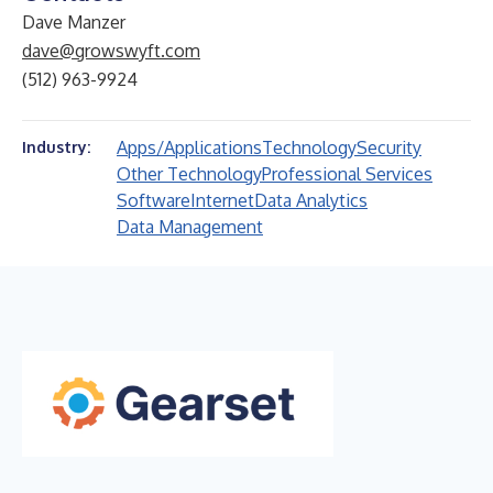
Dave Manzer
dave@growswyft.com
(512) 963-9924
Apps/Applications
Technology
Security
Industry:
Other Technology
Professional Services
Software
Internet
Data Analytics
Data Management