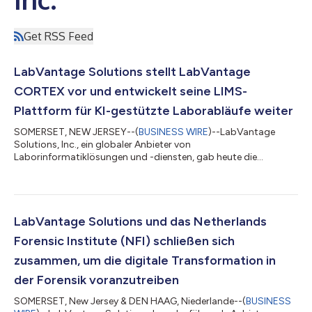
Get RSS Feed
LabVantage Solutions stellt LabVantage
CORTEX vor und entwickelt seine LIMS-
Plattform für KI-gestützte Laborabläufe weiter
SOMERSET, NEW JERSEY--(
BUSINESS WIRE
)--LabVantage
Solutions, Inc., ein globaler Anbieter von
Laborinformatiklösungen und -diensten, gab heute die
Einführung von LabVantage CORTEX bekannt, einer Plattform
der nächsten Generation für künstliche Intelligenz (KI), Analytik
sowie Automatisierung. Die Einführung markiert eine
strategische Weiterentwicklung des Laborinformatik-Portfolios
des Unternehmens und integriert fortgeschrittene KI sowie
LabVantage Solutions und das Netherlands
intelligentere Automatisierung direkt in den Kern von Lab...
Forensic Institute (NFI) schließen sich
zusammen, um die digitale Transformation in
der Forensik voranzutreiben
SOMERSET, New Jersey & DEN HAAG, Niederlande--(
BUSINESS