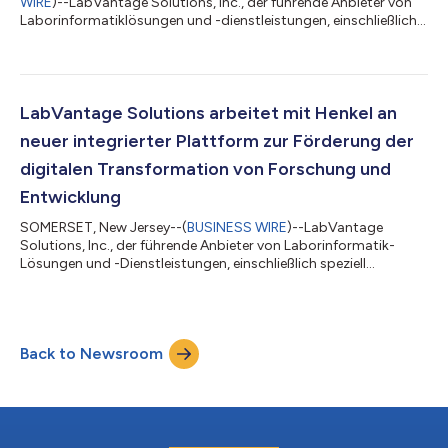
WIRE
)--LabVantage Solutions, Inc., der führende Anbieter von
Laborinformatiklösungen und -dienstleistungen, einschließlich
speziell entwickelter LIMS-Plattformen, die eine schnelle
Bereitstellung zu reduzierten Kosten ermöglichen, und Das
Netherlands Forensic Institute (NFI) gaben heute gemeinsam
eine Partnerschaft zur Digitalisierung forensischer Laborabläufe
im Rahmen der IT-Erneuerungsinitiative des NFI bekannt. Ein
LabVantage Solutions arbeitet mit Henkel an
wichtiger Aspekt die...
neuer integrierter Plattform zur Förderung der
digitalen Transformation von Forschung und
Entwicklung
SOMERSET, New Jersey--(
BUSINESS WIRE
)--LabVantage
Solutions, Inc., der führende Anbieter von Laborinformatik-
Lösungen und -Dienstleistungen, einschließlich speziell
entwickelter LIMS-Plattformen, die eine schnelle Einführung zu
geringeren Kosten ermöglichen, gab heute eine
Zusammenarbeit mit der Henkel AG & Co. KGaA („Henkel“)
bekannt, um LabVantage LIMS- und SAP Product Lifecycle
Back to Newsroom
Management (PLM)-Lösungen in die zentrale F&E 4.0-Plattform
von Henkel für seine Konsumgütergeschäfte zu in...