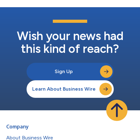
た香港（HKG）発・台北（TPE）行きは、提供座席数が680万
席、2023年から2024年の間にキャパシティが48%増加し、昨
年の3 位から1位に躍進しました。 カイロ（CAI）発・ジェッダ
（JED）行きは提供座席数550万席で第2位となり、2019年以降
トップ10入りしている中東の2路線のうちの1つです。CAI-JED間
は5年間で68%の成長を遂げている一方、ドバイ（DBX）発・リ
Wish your news had
ヤド（RUH）行きは提供座席数430万席で6 位にランクイン...
this kind of reach?
Sign Up
Learn About Business Wire
Company
About Business Wire