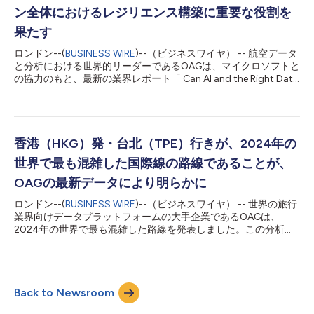
とする新たな時代へと、OAGを率いていくことになります。
ン全体におけるレジリエンス構築に重要な役割を
OAGに入社する以前、フィリポフはスカイスキャナーの執行幹部
果たす
を含め、旅行テクノロジー分野やビッグデータコンサルティング
分野において上級職を歴任しました。 フィリップ・フィリポフ
ロンドン--(
BUSINESS WIRE
)--（ビジネスワイヤ） -- 航空データ
は次のように述べています。「このようにしっかりと受け継がれ
と分析における世界的リーダーであるOAGは、マイクロソフトと
てきた財産と高い評価を誇る企業を率いる役職に就けることを、
の協力のもと、最新の業界レポート「 Can AI and the Right Data
大変光栄に思います。これからの展開に...
Rewrite the Rules of Airline Performance?（AIと適切なデータは
航空会社のパフォーマンスのルールを書き換えられるか？） 」
のリリースを発表しました。 本レポートでは、信頼できるデー
タがAIを活用して航空業界が直面する重要なオペレーション上の
課題に対処する方法について調査しています。遅延の抑制やター
香港（HKG）発・台北（TPE）行きが、2024年の
ンアラウンドのボトルネック解消から、メンテナンス需要の予
世界で最も混雑した国際線の路線であることが、
測、ステークホルダーの意思決定の向上にいたるまで、AIは既に
目に見える成果をもたらしています。ただし、それは正確で完全
OAGの最新データにより明らかに
かつ適切に構造化されたデータによって支えられている場合に限
ロンドン--(
BUSINESS WIRE
)--（ビジネスワイヤ） -- 世界の旅行
られます。 実際の事例の研究、堅実な調査、そして専門家の知
業界向けデータプラットフォームの大手企業であるOAGは、
見を活用して、本レポートはデータ準備とAIトランスフォーメー
2024年の世界で最も混雑した路線を発表しました。この分析
ションが航空業界全体でオペレーショナル・レジリエンスの新時
は、OAGのグローバル・エアライン・スケジュール・データを基
代を切り拓いていること...
に、国際線および国内線の路線実績とトレンドの概要を提供して
います。 アジア太平洋地域は、最も混雑した路線トップ10のう
ち国際線で7路線、国内線で9路線を占め、今年も年間ランキン
Back to Newsroom
グの大半を占める結果となりました。2024年の最も混雑した国
際線の路線、および最も成長率の高い上位10路線にランクインし