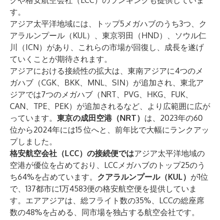
グや格安航空会社（LCC）のランキングも提供していま
す。
アジア太平洋地域には、トップ5メガハブのうち3つ、ク
アラルンプール（KUL）、東京羽田（HND）、ソウル仁
川（ICN）があり、これらの市場が回復し、成長を遂げ
ていくことが期待されます。
アジアにおける接続性の拡大は、東南アジアに4つのメ
ガハブ（CGK、BKK、MNL、SIN）が追加され、東北ア
ジアでは7つのメガハブ（NRT、PVG、HKG、FUK、
CAN、TPE、PEK）が追加されるなど、より広範囲に広が
っています。
東京の成田空港（NRT）
は、2023年の60
位から2024年には15
位へと、前年比で大幅にランクアッ
プしました。
格安航空会社（LCC）の接続便では
アジア太平洋地域の
空港が優位を占めており、LCCメガハブのトップ25のう
ち64%を占めています。
クアラルンプール（KUL）
が1位
で、137都市に1万4583便の格安航空便を提供していま
す。エアアジアは、総フライト数の35%、LCCの総座席
数の48%を占める、同市場を独占する航空会社です。