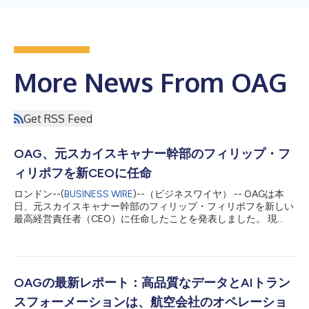
More News From OAG
Get RSS Feed
OAG、元スカイスキャナー幹部のフィリップ・フ
ィリポフを新CEOに任命
ロンドン--(
BUSINESS WIRE
)--（ビジネスワイヤ） -- OAGは本
日、元スカイスキャナー幹部のフィリップ・フィリポフを新しい
最高経営責任者（CEO）に任命したことを発表しました。 現
在、OAGの最高執行責任者（COO）を務めているフィリップ・
フィリポフは、OAGの変革期の舵取りを行ってきた13年にわたる
任務を終え、他に多くある関心事に専念するために退任を決意し
たフィル・キャロウの後継となります。フィリポフは2024年に
入社して以来、同社の野心的な次の成長段階と継続的な成長の加
OAGの最新レポート：高品質なデータとAIトラン
速において、主導的な役割を果たしてきました。今後はフィリポ
スフォーメーションは、航空会社のオペレーショ
フが、高度なデータプロダクトとAI主導のインテリジェンスを軸