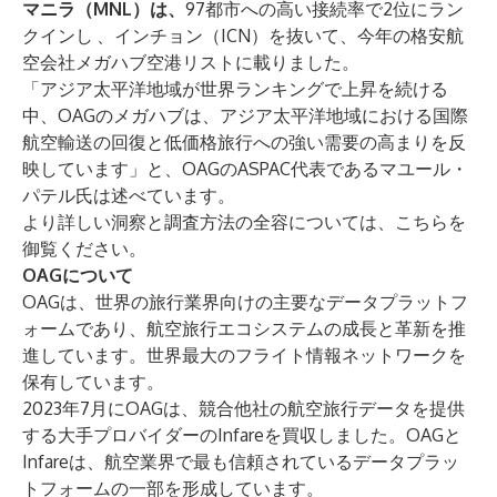
マニラ（MNL）は、
97都市への高い接続率で2位にラン
クインし
、インチョン（ICN）を抜いて、今年の格安航
空会社メガハブ空港リストに載りました。
「アジア太平洋地域が世界ランキングで上昇を続ける
中、OAGのメガハブは、アジア太平洋地域における国際
航空輸送の回復と低価格旅行への強い需要の高まりを反
映しています」と、OAGのASPAC代表であるマユール・
パテル氏は述べています。
より詳しい洞察と調査方法の全容については、
こちらを
御覧ください。
OAGについて
OAG
は、世界の旅行業界向けの主要なデータプラットフ
ォームであり、航空旅行エコシステムの成長と革新を推
進しています。世界最大のフライト情報ネットワークを
保有しています。
2023年7月にOAGは、競合他社の航空旅行データを提供
する大手プロバイダーの
Infare
を買収しました。OAGと
Infareは、航空業界で最も信頼されているデータプラッ
トフォームの一部を形成しています。