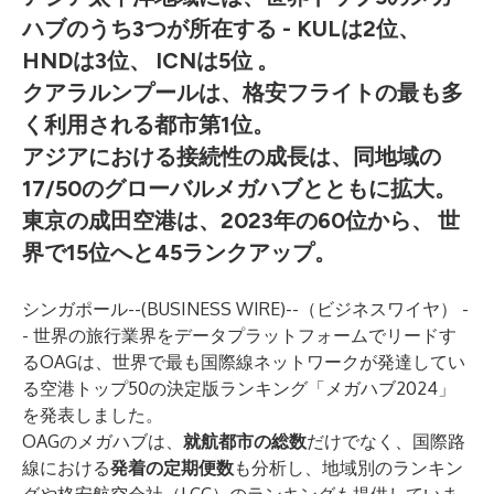
ハブのうち3つが所在する - KULは2位、
HNDは3位、
ICNは5位
。
クアラルンプールは、格安フライトの最も多
く利用される都市第1位。
アジアにおける接続性の成長は、同地域の
17/50のグローバルメガハブとともに拡大。
東京の成田空港は、2023年の60位から、
世
界で15位へと45ランクアップ。
シンガポール--(
BUSINESS WIRE
)--
（ビジネスワイヤ） -
- 世界の旅行業界をデータプラットフォームでリードす
る
OAG
は、世界で最も国際線ネットワークが発達してい
る空港トップ50の決定版ランキング「
メガハブ2024
」
を発表しました。
OAGのメガハブは、
就航都市の総数
だけでなく、国際路
線における
発着の定期便数
も分析し、地域別のランキン