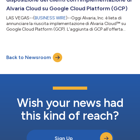
Alvaria Cloud su Google Cloud Platform (GCP)
LAS VEGAS--(
BUSINESS WIRE
)--Oggi Alvaria, Inc. è lieta di
annunciare la riuscita implementazione di Alvaria Cloud™ su
Google Cloud Platform (GCP). L'aggiunta di GCP all'offerta
corrente, che comprende già AWS e Azure, arricchisce le opzioni
di scelta del cloud pubblico offerte da Alvaria a supporto delle
strategie di customer experience (CX) e di coinvolgimento dei
dipendenti (EX). Proporre un'ampia selezione di cloud pubblici,
Back to Newsroom
inclusa la piattaforma GCP, rientra nell'impegno di Alvaria, che
pu...
Wish your news had
this kind of reach?
Sign Up