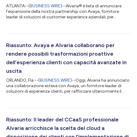
ATLANTA--(
BUSINESS WIRE
)--Alvaria® è lieta di annunciare
l'espansione della nostra partnership con Avaya, fornitore
leader di soluzioni di customer experience aziendali, per
includere la piattaforma Alvaria CX™ nella fornitura congiunta
di soluzioni ad alte prestazioni su scala aziendale per il
coinvolgimento dei clienti outbound conforme alla strategia
omnichannel. Alvaria CX sarà disponibile nel negozio Avaya One
Source entro fine maggio. Alvraria presenterà le capacità della
Riassunto: Avaya e Alvaria collaborano per
campagna outound...
rendere possibili trasformazioni proattive
dell’esperienza clienti con capacità avanzate in
uscita
ORLANDO, Fla.--(
BUSINESS WIRE
)--Oggi, Alvaria ha annunciato
una collaborazione estesa con Avaya, un fornitore leader di
soluzioni di esperienza clienti, per rafforzare ulteriormente il
portafoglio cloud di Avaya con capacità di sensibilizzazione
all’avanguardia. Nell’ambito della relazione di lunga data delle
aziende nel programma DevConnect Technology Partner di
Avaya, questa collaborazione potenziata mira a portare
esperienze proattive di sensibilizzazione clienti per fornire
Riassunto: Il leader del CCaaS professionale
innovazione senz...
Alvaria arricchisce la scelta del cloud a
disposizione dei clienti con l'implementazione di